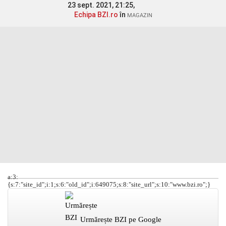
23 sept. 2021, 21:25,
Echipa BZI.ro
în
MAGAZIN
a:3:
{s:7:"site_id";i:1;s:6:"old_id";i:649075;s:8:"site_url";s:10:"www.bzi.ro";}
Urmărește BZI pe Google