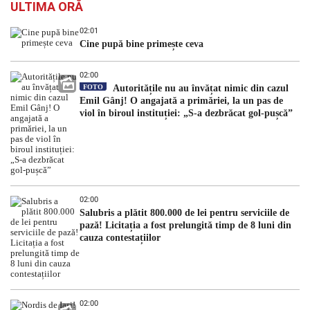
ULTIMA ORĂ
02:01
Cine pupă bine primește ceva
02:00
FOTO
Autoritățile nu au învățat nimic din cazul
Emil Gânj! O angajată a primăriei, la un pas de
viol în biroul instituției: „S-a dezbrăcat gol-pușcă”
02:00
Salubris a plătit 800.000 de lei pentru serviciile de
pază! Licitația a fost prelungită timp de 8 luni din
cauza contestațiilor
02:00