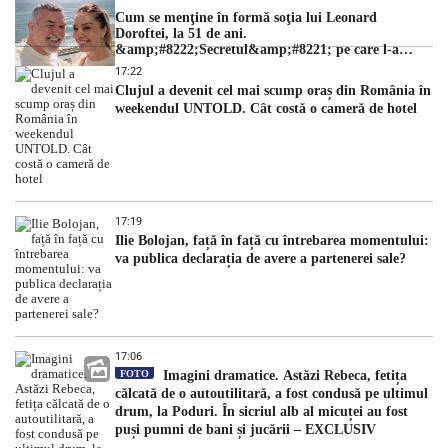
Cum se menţine în formă soţia lui Leonard
Doroftei, la 51 de ani.
&amp;#8222;Secretul&amp;#8221; pe care l-a
dezvăluit
17:22
Clujul a devenit cel mai scump oraș din România în
weekendul UNTOLD. Cât costă o cameră de hotel
17:19
Ilie Bolojan, față în față cu întrebarea momentului:
va publica declarația de avere a partenerei sale?
17:06
FOTO
Imagini dramatice. Astăzi Rebeca, fetița
călcată de o autoutilitară, a fost condusă pe ultimul
drum, la Poduri. În sicriul alb al micuței au fost
puși pumni de bani și jucării – EXCLUSIV