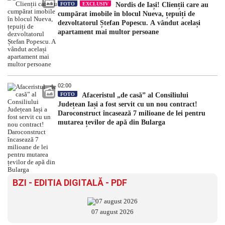
FOTO
EXCLUSIV
Nordis de Iași! Clienții care au
cumpărat imobile în blocul Nueva, țepuiți de
dezvoltatorul Ștefan Popescu. A vândut același
apartament mai multor persoane
02:00
FOTO
Afaceristul „de casă” al Consiliului
Județean Iași a fost servit cu un nou contract!
Daroconstruct încasează 7 milioane de lei pentru
mutarea țevilor de apă din Bularga
BZI - EDITIA DIGITALĂ - PDF
07 august 2026