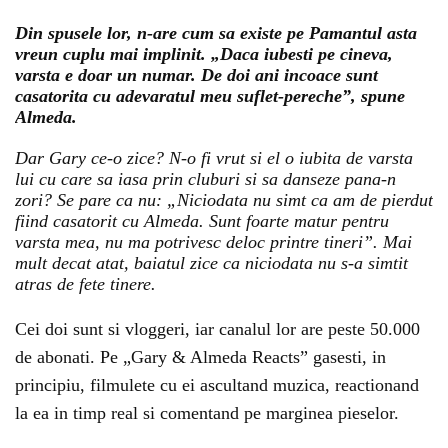
Din spusele lor, n-are cum sa existe pe Pamantul asta
vreun cuplu mai implinit. „Daca iubesti pe cineva,
varsta e doar un numar. De doi ani incoace sunt
casatorita cu adevaratul meu suflet-pereche”, spune
Almeda.
Dar Gary ce-o zice? N-o fi vrut si el o iubita de varsta
lui cu care sa iasa prin cluburi si sa danseze pana-n
zori? Se pare ca nu: „Niciodata nu simt ca am de pierdut
fiind casatorit cu Almeda. Sunt foarte matur pentru
varsta mea, nu ma potrivesc deloc printre tineri”. Mai
mult decat atat, baiatul zice ca niciodata nu s-a simtit
atras de fete tinere.
Cei doi sunt si vloggeri, iar canalul lor are peste 50.000
de abonati. Pe „Gary & Almeda Reacts” gasesti, in
principiu, filmulete cu ei ascultand muzica, reactionand
la ea in timp real si comentand pe marginea pieselor.