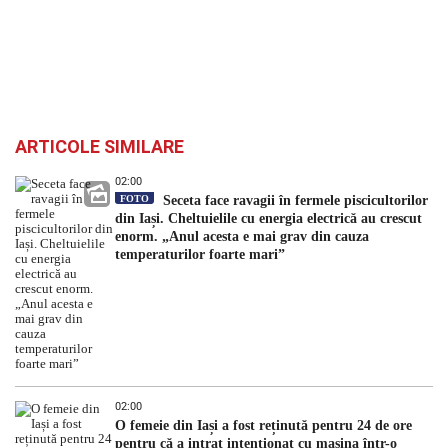
ARTICOLE SIMILARE
02:00
FOTO
Seceta face ravagii în fermele piscicultorilor
din Iași. Cheltuielile cu energia electrică au crescut
enorm. „Anul acesta e mai grav din cauza
temperaturilor foarte mari”
02:00
O femeie din Iași a fost reținută pentru 24 de ore
pentru că a intrat intenționat cu mașina într-o