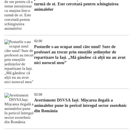
turmă de oi. Este cercetată pentru schingiuirea
animalelor
02:00
Posturile s-au ocupat unul câte unul! Sute de
profesori au trecut prin emoțiile ședințelor de
repartizare la Iași. „Mă gândesc că alții nu au avut
nici norocul meu”
02:00
Avertisment DSVSA Iași: Mișcarea ilegală a
animalelor pune în pericol întregul sector zootehnic
din România