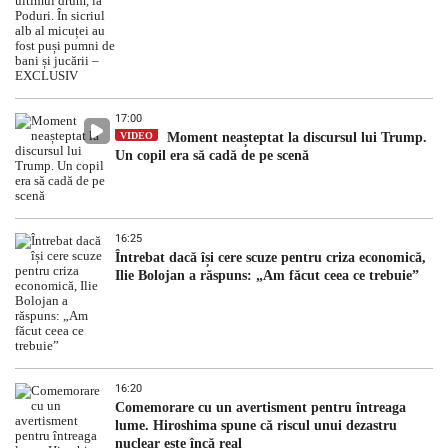
17:00
VIDEO
Moment neașteptat la discursul lui Trump.
Un copil era să cadă de pe scenă
16:25
Întrebat dacă își cere scuze pentru criza economică,
Ilie Bolojan a răspuns: „Am făcut ceea ce trebuie”
16:20
Comemorare cu un avertisment pentru întreaga
lume. Hiroshima spune că riscul unui dezastru
nuclear este încă real