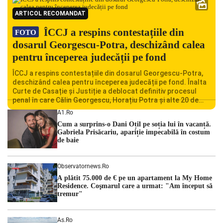
ARTICOL RECOMANDAT
ÎCCJ a respins contestațiile din
FOTO
dosarul Georgescu-Potra, deschizând calea
pentru începerea judecății pe fond
ÎCCJ a respins contestațiile din dosarul Georgescu-Potra,
deschizând calea pentru începerea judecății pe fond. Înalta
Curte de Casație și Justiție a deblocat definitiv procesul
penal în care Călin Georgescu, Horațiu Potra și alte 20 de
persoane sunt acuzați de acțiuni îndreptate împotriva
A1.ro
ordinii constituționale. În ședința din camera preliminară,
Cum a surprins-o Dani Oțil pe soția lui în vacanță.
judecătorii de la instanța supremă au […]
Gabriela Prisăcariu, apariție impecabilă în costum
de baie
Observatornews.ro
A plătit 75.000 de € pe un apartament la My Home
Residence. Coşmarul care a urmat: "Am început să
tremur"
As.ro