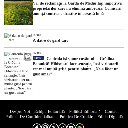
Val de reclamații la Garda de Mediu Iași împotriva
proprietarilor care nu elimină ambrozia. Comisarii
anunță controale drastice în această lună
02:00
A dat-o de gard tare
02:00
FOTO
Canicula își spune cuvântul la Grădina
Botanică! Hibiscusul face senzație, însă vizitatorii
cer mai multă grijă pentru plante. „Ne-a lăsat un
gust amar”
Despre Noi
Echipa Editorială
Politică Editorială
Contact
Politica De Confidentialitate
Politica De Cookie
Ediția Digitală