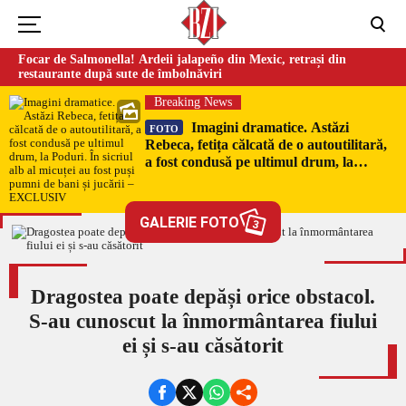
Focar de Salmonella! Ardeii jalapeño din Mexic, retrași din
restaurante după sute de îmbolnăviri
Breaking News
Imagini dramatice. Astăzi
FOTO
Rebeca, fetița călcată de o autoutilitară,
a fost condusă pe ultimul drum, la
Poduri. În sicriul alb al micuței au fost
puși pumni de bani și jucării –
EXCLUSIV
GALERIE FOTO
3
Dragostea poate depăși orice obstacol.
S-au cunoscut la înmormântarea fiului
ei și s-au căsătorit