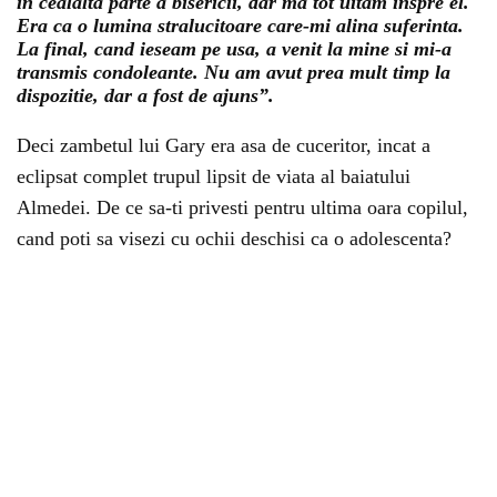
in cealalta parte a bisericii, dar ma tot uitam inspre el.
Era ca o lumina stralucitoare care-mi alina suferinta.
La final, cand ieseam pe usa, a venit la mine si mi-a
transmis condoleante. Nu am avut prea mult timp la
dispozitie, dar a fost de ajuns”.
Deci zambetul lui Gary era asa de cuceritor, incat a
eclipsat complet trupul lipsit de viata al baiatului
Almedei. De ce sa-ti privesti pentru ultima oara copilul,
cand poti sa visezi cu ochii deschisi ca o adolescenta?