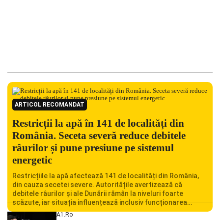
ARTICOL RECOMANDAT
Restricții la apă în 141 de localități din
România. Seceta severă reduce debitele
râurilor și pune presiune pe sistemul
energetic
Restricțiile la apă afectează 141 de localități din România,
din cauza secetei severe. Autoritățile avertizează că
debitele râurilor și ale Dunării rămân la niveluri foarte
scăzute, iar situația influențează inclusiv funcționarea
Centralei Nucleare de la Cernavodă. România se confruntă
A1.ro
cu una dintre cele mai dificile perioade din punct de vedere