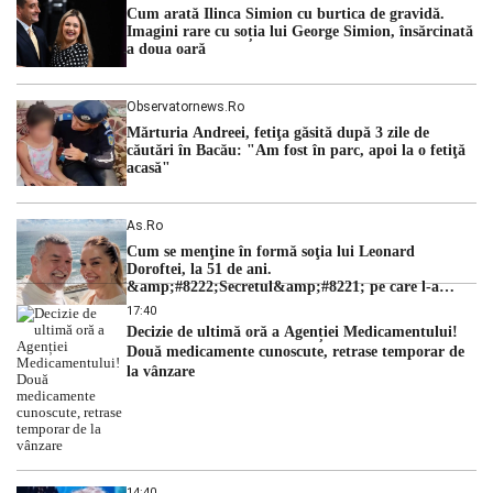
Cum arată Ilinca Simion cu burtica de gravidă.
hidrologic din ultimii ani. Lipsa […]
Imagini rare cu soția lui George Simion, însărcinată
a doua oară
Observatornews.ro
Mărturia Andreei, fetiţa găsită după 3 zile de
căutări în Bacău: "Am fost în parc, apoi la o fetiţă
acasă"
As.ro
Cum se menţine în formă soţia lui Leonard
Doroftei, la 51 de ani.
&amp;#8222;Secretul&amp;#8221; pe care l-a
dezvăluit
17:40
Decizie de ultimă oră a Agenției Medicamentului!
Două medicamente cunoscute, retrase temporar de
la vânzare
14:40