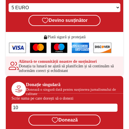
Devino susținător
Plată sigură și protejată
Alătură-te comunității noastre de susținători
Donația ta lunară ne ajută să planificăm și să continuăm să
informăm corect și echidistant
Donație singulară
Donează o singură dată pentru susținerea jurnalismului de
calitate
Scrie suma pe care dorești să o donezi
Donează