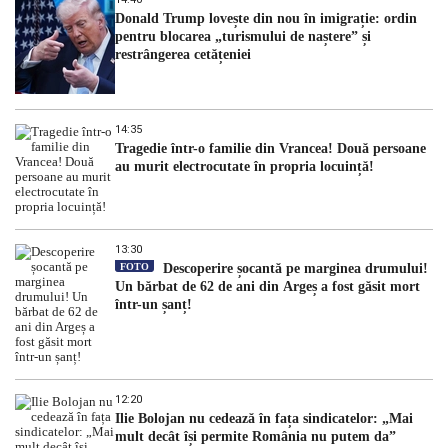
Donald Trump lovește din nou în imigrație: ordin
pentru blocarea „turismului de naștere” și
restrângerea cetățeniei
14:35
Tragedie într-o familie din Vrancea! Două persoane
au murit electrocutate în propria locuință!
13:30
FOTO
Descoperire șocantă pe marginea drumului!
Un bărbat de 62 de ani din Argeș a fost găsit mort
într-un șanț!
12:20
Ilie Bolojan nu cedează în fața sindicatelor: „Mai
mult decât își permite România nu putem da”