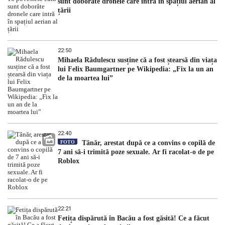
sunt doborâte dronele care intră în spațiul aerian al
țării
22:50
Mihaela Rădulescu susține că a fost ștearsă din viața
lui Felix Baumgartner pe Wikipedia: „Fix la un an
de la moartea lui”
22:40
FOTO
Tânăr, arestat după ce a convins o copilă de
7 ani să-i trimită poze sexuale. Ar fi racolat-o de pe
Roblox
22:21
Fetița dispărută în Bacău a fost găsită! Ce a făcut