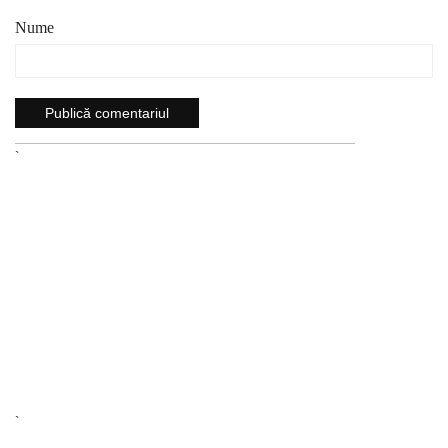
Nume
`
`