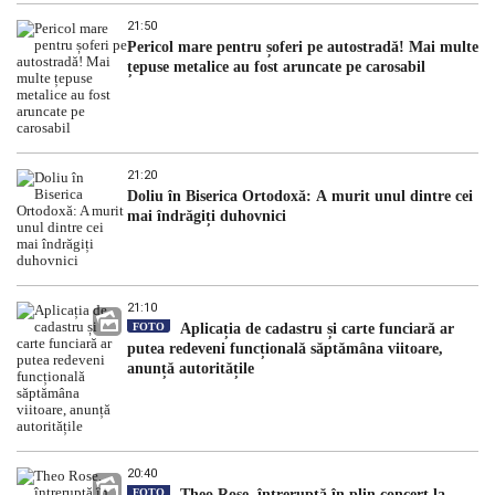
21:50
Pericol mare pentru șoferi pe autostradă! Mai multe
țepuse metalice au fost aruncate pe carosabil
21:20
Doliu în Biserica Ortodoxă: A murit unul dintre cei
mai îndrăgiți duhovnici
21:10
FOTO
Aplicația de cadastru și carte funciară ar
putea redeveni funcțională săptămâna viitoare,
anunță autoritățile
20:40
FOTO
Theo Rose, întreruptă în plin concert la