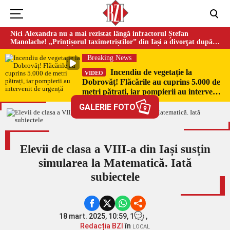
Nici Alexandra nu a mai rezistat lângă infractorul Ștefan
Manolache! „Prințișorul taximetriștilor” din Iași a divorţat după
doi ani de căsnicie
Breaking News
Incendiu de vegetație la
VIDEO
Dobrovăț! Flăcările au cuprins 5.000 de
metri pătrați, iar pompierii au intervenit
de urgență
GALERIE FOTO
9
Elevii de clasa a VIII-a din Iași susțin
simularea la Matematică. Iată
subiectele
18 mart. 2025, 10:59,
1
,
Redacția BZI
în
LOCAL