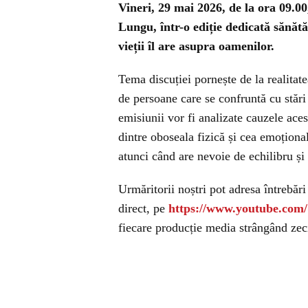
Vineri, 29 mai 2026, de la ora 09.00
Lungu, într-o ediție dedicată sănătă
vieții îl are asupra oamenilor.
Tema discuției pornește de la realitat
de persoane care se confruntă cu stări
emisiunii vor fi analizate cauzele acest
dintre oboseala fizică și cea emoționa
atunci când are nevoie de echilibru și
Urmăritorii noștri pot adresa întrebăr
direct, pe
https://www.youtube.com
fiecare producție media strângând zeci