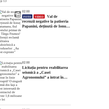
02:00
Val de
FOTO
VIDEO
recenzii negative la patiseria
Papanini, deținută de Ionuț
Vatamanu, fiul fostului
primar de la Târgu Frumos!
Clienții reclamă calitatea
îndoielnică a produselor:
„Au fost expirate”
02:00
Licitația pentru reabilitarea
seismică a „Casei
Agronomului” a intrat în
linie dreaptă! O singură
firmă din Iași a fost
interesată de contractul de
peste 1,6 milioane de lei