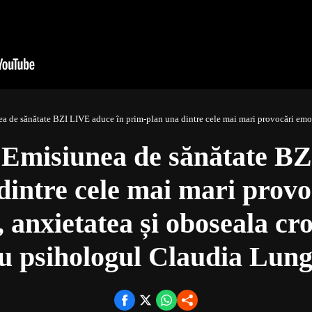
tate BZI LIVE aduce în prim-plan una dintre cele mai mari provocări emoționale ale prezentului, anxiet
misiunea de sănătate BZ
dintre cele mai mari provo
, anxietatea și oboseala c
u psihologul Claudia Lun