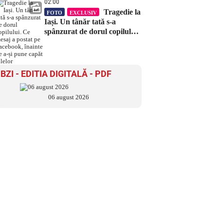
02:00
Tragedie la
FOTO
EXCLUSIV
Iași. Un tânăr tată s-a
spânzurat de dorul copilului.
Ce mesaj a postat pe
Facebook, înainte de a-și
pune capăt zilelor
BZI - EDITIA DIGITALĂ - PDF
06 august 2026