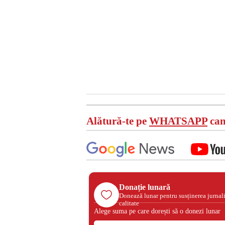
Alătură-te pe
WHATSAPP
can
Donație lunară
Donează lunar pentru susținerea jurnal
calitate
Alege suma pe care dorești să o donezi lunar