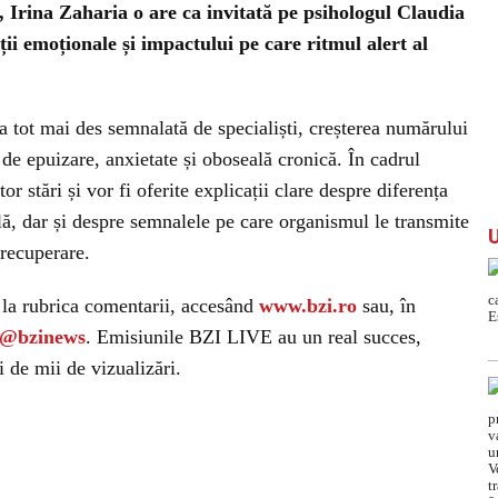
, Irina Zaharia o are ca invitată pe psihologul Claudia
ții emoționale și impactului pe care ritmul alert al
ea tot mai des semnalată de specialiști, creșterea numărului
 de epuizare, anxietate și oboseală cronică. În cadrul
or stări și vor fi oferite explicații clare despre diferența
lă, dar și despre semnalele pe care organismul le transmite
 recuperare.
i la rubrica comentarii, accesând
www.bzi.ro
sau, în
/@bzinews
. Emisiunile BZI LIVE au un real succes,
 de mii de vizualizări.