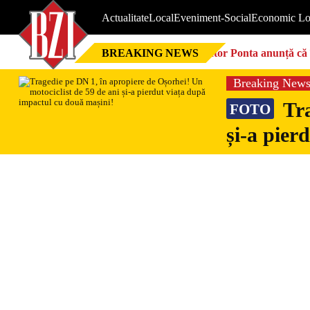
Actualitate
Local
Eveniment-Social
Economic Lo
BREAKING NEWS
Victor Ponta anunță că 
Breaking New
Tra
FOTO
și-a pier