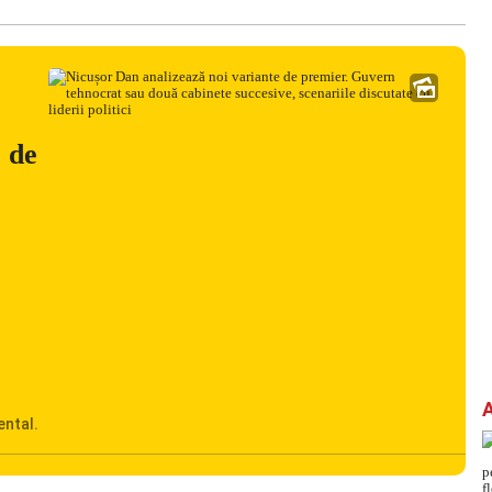
e de
ental.
adrul
Ciucu