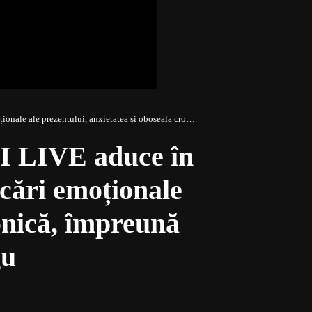
atea și oboseala cronică, împreună cu psihologul Claudia Lungu
I LIVE aduce în
cări emoționale
ronică, împreună
gu