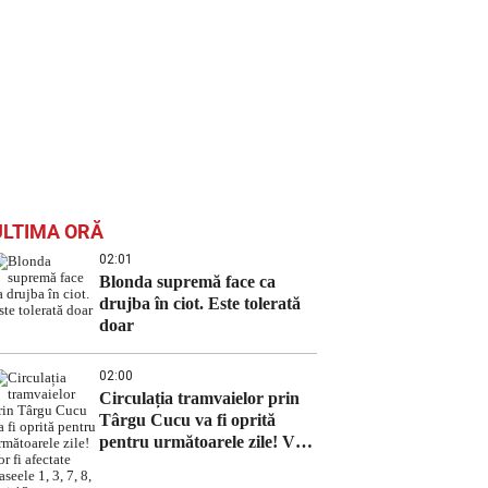
ULTIMA ORĂ
02:01
Blonda supremă face ca
drujba în ciot. Este tolerată
doar
02:00
Circulația tramvaielor prin
Târgu Cucu va fi oprită
pentru următoarele zile! Vor
fi afectate traseele 1, 3, 7, 8, 9
și 13