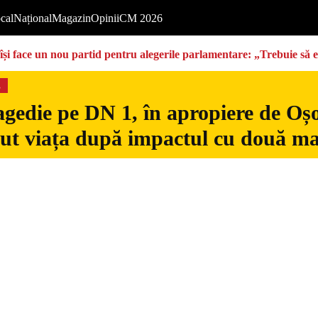
cal
Național
Magazin
Opinii
CM 2026
își face un nou partid pentru alegerile parlamentare: „Trebuie să 
s
gedie pe DN 1, în apropiere de Oșo
dut viața după impactul cu două ma