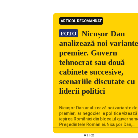
ARTICOL RECOMANDAT
Nicușor Dan
FOTO
analizează noi variant
premier. Guvern
tehnocrat sau două
cabinete succesive,
scenariile discutate cu
liderii politici
Nicușor Dan analizează noi variante de
premier, iar negocierile politice vizează
ieșirea României din blocajul guvernam
Președintele României, Nicușor Dan,
analizează noi variante de premier în c
consultărilor cu liderii politici. Ciprian 
A1.ro