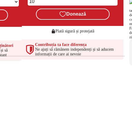
Donează
Plată sigură și protejată
Contribuția ta face diferența
ținători
Ne ajuți să rămânem independenți și să aducem
și să
informații de care ai nevoie
tant