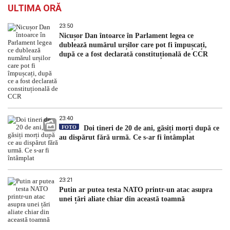
ULTIMA ORĂ
23:50
Nicușor Dan întoarce în Parlament legea ce
dublează numărul urșilor care pot fi împușcați,
după ce a fost declarată constituțională de CCR
23:40
FOTO
Doi tineri de 20 de ani, găsiți morți după ce
au dispărut fără urmă. Ce s-ar fi întâmplat
23:21
Putin ar putea testa NATO printr-un atac asupra
unei țări aliate chiar din această toamnă