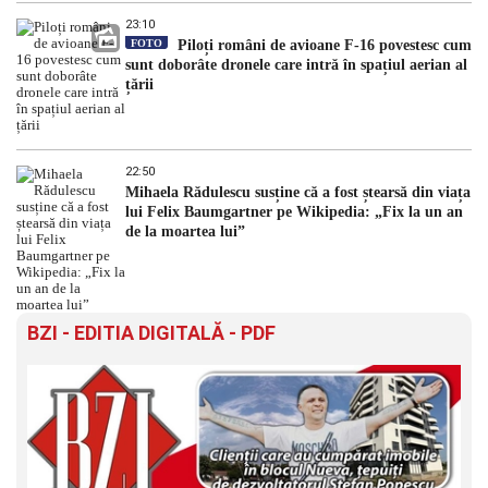
23:10
FOTO
Piloți români de avioane F-16 povestesc cum
sunt doborâte dronele care intră în spațiul aerian al
țării
22:50
Mihaela Rădulescu susține că a fost ștearsă din viața
lui Felix Baumgartner pe Wikipedia: „Fix la un an
de la moartea lui”
BZI - EDITIA DIGITALĂ - PDF