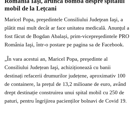
România Iaşi, aruncă bomba despre spitalul
mobil de la Leţcani
Maricel Popa, preşedintele Consiliului Judeţean Iaşi, a
plătit mai mult decât ar face unitatea medicală. Anunţul a
fost făcut de Bogdan Abala
ș
i, prim-vicepreşedintele PRO
România Iaşi, într-o postare pe pagina sa de Facebook.
„În vara acestui an, Maricel Popa, preşedinte al
Consiliului Județean Iaşi, achiziționează cu banii
destinați refacerii drumurilor județene, aproximativ 100
de containere, la prețul de 13,2 milioane de euro, având
drept destinație construirea unui spital mobil cu 250 de
paturi, pentru îngrijirea pacienților bolnavi de Covid 19.