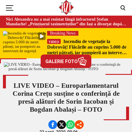
Nici Alexandra nu a mai rezistat lângă infractorul Ștefan
Manolache! „Prințișorul taximetriștilor” din Iași a divorţat după
doi ani de căsnicie
Breaking News
Incendiu de vegetație la
VIDEO
Dobrovăț! Flăcările au cuprins 5.000 de
metri pătrați, iar pompierii au intervenit
de urgență
GALERIE FOTO
21
LIVE VIDEO – Europarlamentarul
Corina Creţu susţine o conferinţă de
presă alături de Sorin Iacoban şi
Bogdan Abalași – FOTO