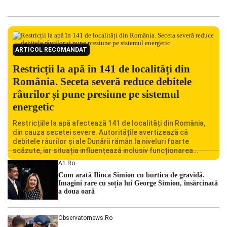
ARTICOL RECOMANDAT
Restricții la apă în 141 de localități din
România. Seceta severă reduce debitele
râurilor și pune presiune pe sistemul
energetic
Restricțiile la apă afectează 141 de localități din România,
din cauza secetei severe. Autoritățile avertizează că
debitele râurilor și ale Dunării rămân la niveluri foarte
scăzute, iar situația influențează inclusiv funcționarea
Centralei Nucleare de la Cernavodă. România se confruntă
A1.ro
cu una dintre cele mai dificile perioade din punct de vedere
Cum arată Ilinca Simion cu burtica de gravidă.
hidrologic din ultimii ani. Lipsa […]
Imagini rare cu soția lui George Simion, însărcinată
a doua oară
Observatornews.ro