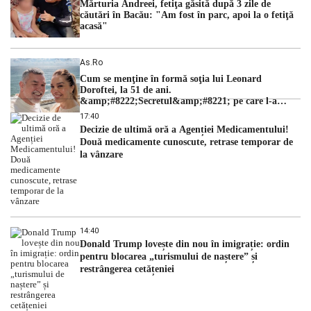
Mărturia Andreei, fetiţa găsită după 3 zile de
căutări în Bacău: "Am fost în parc, apoi la o fetiţă
acasă"
As.ro
Cum se menţine în formă soţia lui Leonard
Doroftei, la 51 de ani.
&amp;#8222;Secretul&amp;#8221; pe care l-a
dezvăluit
17:40
Decizie de ultimă oră a Agenției Medicamentului!
Două medicamente cunoscute, retrase temporar de
la vânzare
14:40
Donald Trump lovește din nou în imigrație: ordin
pentru blocarea „turismului de naștere” și
restrângerea cetățeniei