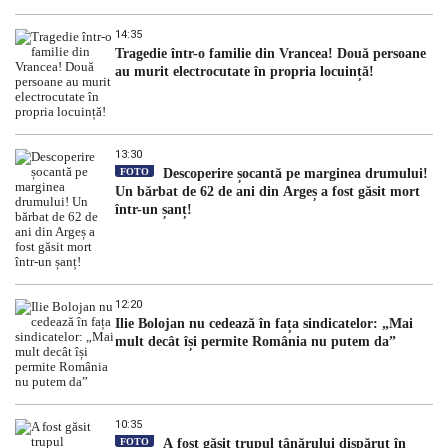
14:35
Tragedie într-o familie din Vrancea! Două persoane
au murit electrocutate în propria locuință!
13:30
FOTO
Descoperire șocantă pe marginea drumului!
Un bărbat de 62 de ani din Argeș a fost găsit mort
într-un șanț!
12:20
Ilie Bolojan nu cedează în fața sindicatelor: „Mai
mult decât își permite România nu putem da”
10:35
FOTO
A fost găsit trupul tânărului dispărut în