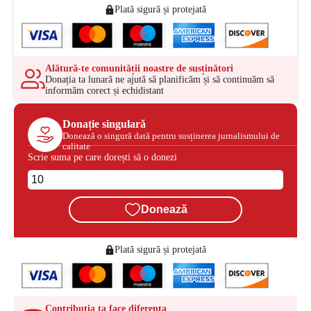
Plată sigură și protejată
Alătură-te comunității noastre de susținători
Donația ta lunară ne ajută să planificăm și să continuăm să
informăm corect și echidistant
Donație singulară
Donează o singură dată pentru susținerea jurnalismului de
calitate
Scrie suma pe care dorești să o donezi
Donează
Plată sigură și protejată
Contribuția ta face diferența