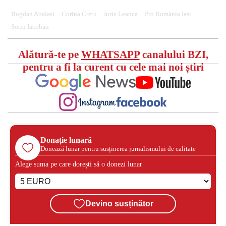
Bogdan Abalasi
Corina Cretu
Iurie Leanca
Pro România Iași
Sorin Iacoban
Alătură-te pe
WHATSAPP
canalului BZI,
pentru a fi la curent cu cele mai noi știri
Donație lunară
Donează lunar pentru susținerea jurnalismului de calitate
Alege suma pe care dorești să o donezi lunar
Devino susținător