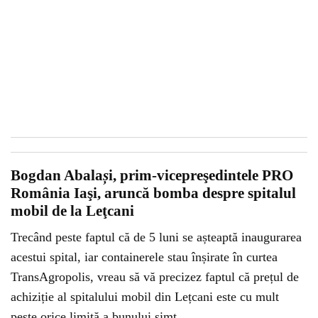
Bogdan Abala
ș
i, prim-vicepreşedintele PRO
România Iaşi, aruncă bomba despre spitalul
mobil de la Leţcani
Trecând peste faptul că de 5 luni se așteaptă inaugurarea
acestui spital, iar containerele stau înșirate în curtea
TransAgropolis, vreau să vă precizez faptul că prețul de
achiziție al spitalului mobil din Lețcani este cu mult
peste orice limită a bunului simț.