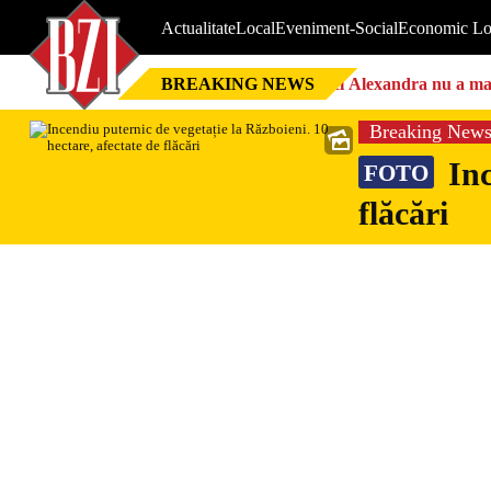
Actualitate
Local
Eveniment-Social
Economic Lo
BREAKING NEWS
Nici Alexandra nu a mai 
Breaking New
Inc
FOTO
flăcări