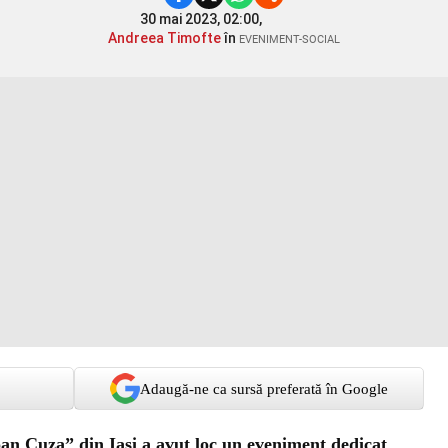
30 mai 2023, 02:00,
Andreea Timofte
în
EVENIMENT-SOCIAL
Adaugă-ne ca sursă preferată în Google
oan Cuza” din Iași a avut loc un eveniment dedicat