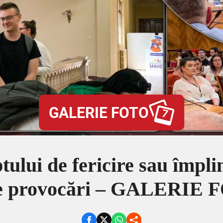
GALERIE FOTO
7
lui de fericire sau împlini
de provocări – GALERI