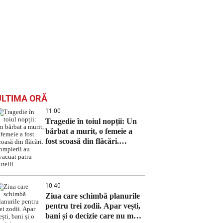
ULTIMA ORĂ
11:00
Tragedie în toiul nopții: Un
bărbat a murit, o femeie a
fost scoasă din flăcări.
Pompierii au evacuat patru
butelii
10:40
Ziua care schimbă planurile
pentru trei zodii. Apar vești,
bani și o decizie care nu mai