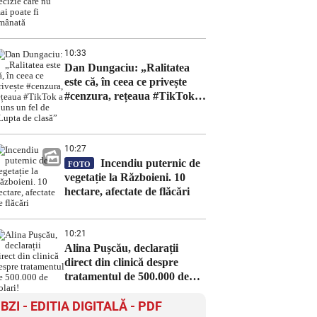
poate fi amânată
10:33
Dan Dungaciu: „Ralitatea
este că, în ceea ce privește
#cenzura, rețeaua #TikTok a
ajuns un fel de „Lupta de
clasă”
10:27
Incendiu puternic de
FOTO
vegetație la Războieni. 10
hectare, afectate de flăcări
10:21
Alina Pușcău, declarații
direct din clinică despre
tratamentul de 500.000 de
dolari!
BZI - EDITIA DIGITALĂ - PDF