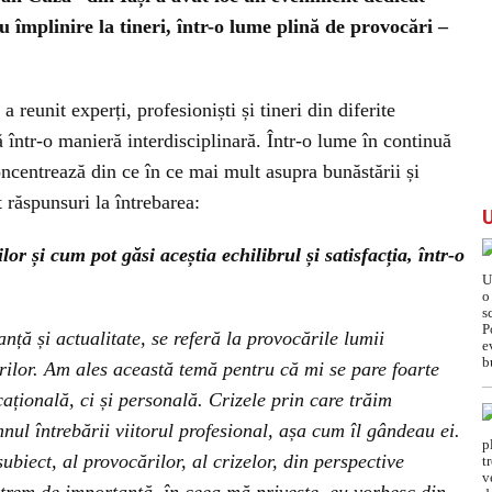
u împlinire la tineri, într-o lume plină de provocări –
 reunit experți, profesioniști și tineri din diferite
într-o manieră interdisciplinară. Într-o lume în continuă
oncentrează din ce în ce mai mult asupra bunăstării și
 răspunsuri la întrebarea:
r și cum pot găsi aceștia echilibrul și satisfacția, într-o
ță și actualitate, se referă la provocările lumii
rilor. Am ales această temă pentru că mi se pare foarte
ațională, ci și personală. Crizele prin care trăim
mnul întrebării viitorul profesional, așa cum îl gândeau ei.
biect, al provocărilor, al crizelor, din perspective