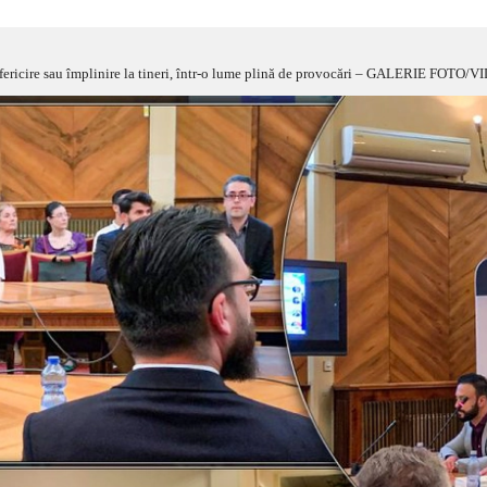
fericire sau împlinire la tineri, într-o lume plină de provocări – GALERIE FOTO/