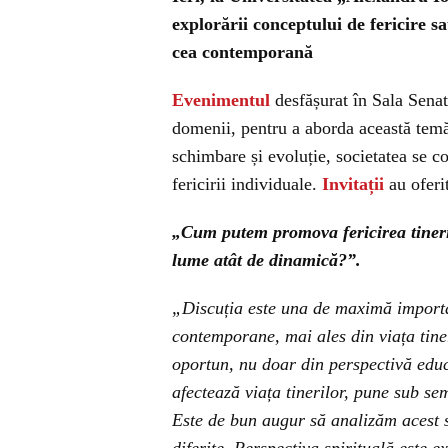
explorării conceptului de fericire sa
cea contemporană
Evenimentul
desfășurat în Sala Senat a
domenii, pentru a aborda această temă 
schimbare și evoluție, societatea se c
fericirii individuale.
Invitații
au oferit
„Cum putem promova fericirea tinerilo
lume atât de dinamică?”.
„Discuția este una de maximă importan
contemporane, mai ales din viața tine
oportun, nu doar din perspectivă educ
afectează viața tinerilor, pune sub se
Este de bun augur să analizăm acest su