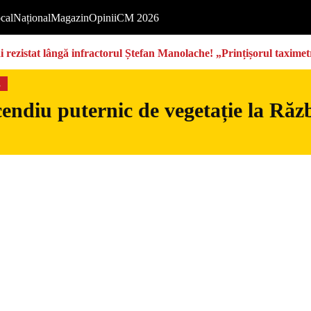
cal
Național
Magazin
Opinii
CM 2026
rezistat lângă infractorul Ștefan Manolache! „Prințișorul taximetri
s
endiu puternic de vegetație la Războ