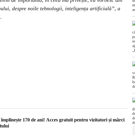
extrem de importantă, în ceea mă privește, eu vorbesc din
lui, despre noile tehnologii, inteligența artificială”, a
.
împlinește 170 de ani! Acces gratuit pentru vizitatori și mărci
tului