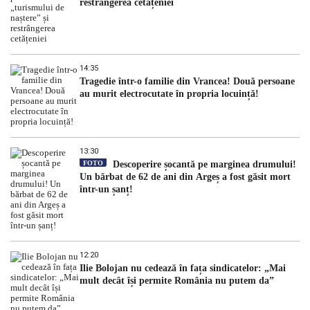
restrângerea cetățeniei
14:35
Tragedie într-o familie din Vrancea! Două persoane
au murit electrocutate în propria locuință!
13:30
FOTO
Descoperire șocantă pe marginea drumului!
Un bărbat de 62 de ani din Argeș a fost găsit mort
într-un șanț!
12:20
Ilie Bolojan nu cedează în fața sindicatelor: „Mai
mult decât își permite România nu putem da”