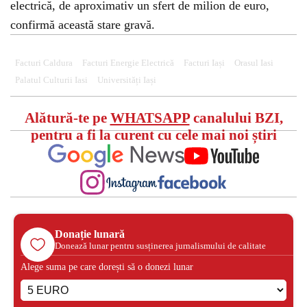
electrică, de aproximativ un sfert de milion de euro,
confirmă această stare gravă.
Facturi Caldura
Facturi Energie Electrică
Facturi Iași
Orasul Iasi
Palatul Culturii Iasi
Universități Iași
Alătură-te pe
WHATSAPP
canalului BZI,
pentru a fi la curent cu cele mai noi știri
Donație lunară
Donează lunar pentru susținerea jurnalismului de calitate
Alege suma pe care dorești să o donezi lunar