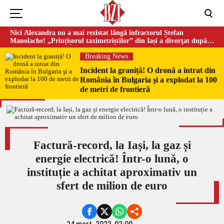
Nici Alexandra nu a mai rezistat lângă infractorul Ștefan
Manolache! „Prințișorul taximetriștilor” din Iași a divorţat după
doi ani de căsnicie
Breaking News
Incident la graniță! O dronă a intrat din
România în Bulgaria şi a explodat la 100
de metri de frontieră
Factură-record, la Iași, la gaz și
energie electrică! Într-o lună, o
instituție a achitat aproximativ un
sfert de milion de euro