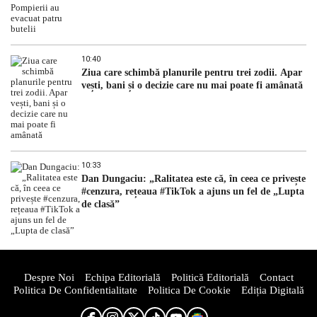
10:40
Ziua care schimbă planurile pentru trei zodii. Apar
vești, bani și o decizie care nu mai poate fi amânată
10:33
Dan Dungaciu: „Ralitatea este că, în ceea ce privește
#cenzura, rețeaua #TikTok a ajuns un fel de „Lupta
de clasă”
Despre Noi
Echipa Editorială
Politică Editorială
Contact
Politica De Confidentialitate
Politica De Cookie
Ediția Digitală