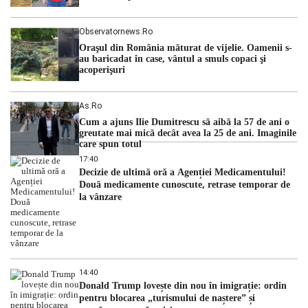
Observatornews.ro
Oraşul din România măturat de vijelie. Oamenii s-
au baricadat în case, vântul a smuls copaci şi
acoperişuri
As.ro
Cum a ajuns Ilie Dumitrescu să aibă la 57 de ani o
greutate mai mică decât avea la 25 de ani. Imaginile
care spun totul
17:40
Decizie de ultimă oră a Agenției Medicamentului!
Două medicamente cunoscute, retrase temporar de
la vânzare
14:40
Donald Trump lovește din nou în imigrație: ordin
pentru blocarea „turismului de naștere” și