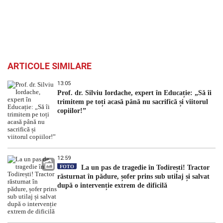
ARTICOLE SIMILARE
13:05
Prof. dr. Silviu Iordache, expert în Educație: „Să îi
trimitem pe toți acasă până nu sacrifică și viitorul
copiilor!”
12:59
FOTO
La un pas de tragedie în Todirești! Tractor
răsturnat în pădure, șofer prins sub utilaj și salvat
după o intervenție extrem de dificilă