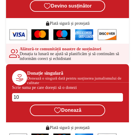
Devino susținător
Plată sigură și protejată
Alătură-te comunității noastre de susținători
Donația ta lunară ne ajută să planificăm și să continuăm să
informăm corect și echidistant
Donație singulară
Donează o singură dată pentru susținerea jurnalismului de
calitate
Scrie suma pe care dorești să o donezi
Donează
Plată sigură și protejată