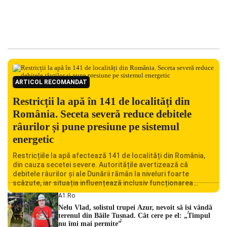
ARTICOL RECOMANDAT
Restricții la apă în 141 de localități din
România. Seceta severă reduce debitele
râurilor și pune presiune pe sistemul
energetic
Restricțiile la apă afectează 141 de localități din România,
din cauza secetei severe. Autoritățile avertizează că
debitele râurilor și ale Dunării rămân la niveluri foarte
scăzute, iar situația influențează inclusiv funcționarea
Centralei Nucleare de la Cernavodă. România se confruntă
A1.ro
cu una dintre cele mai dificile perioade din punct de vedere
Nelu Vlad, solistul trupei Azur, nevoit să își vândă
hidrologic din ultimii ani. Lipsa […]
terenul din Băile Tușnad. Cât cere pe el: „Timpul
nu îmi mai permite”