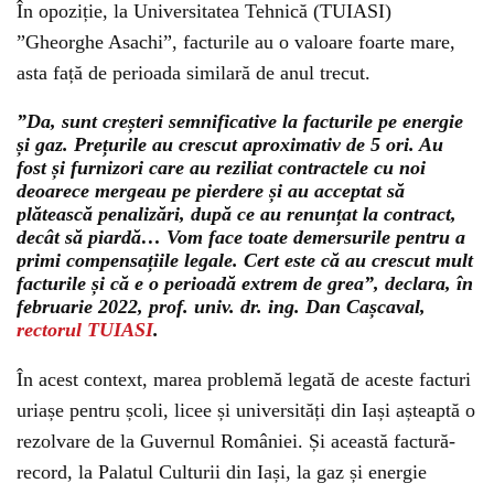
În opoziție, la Universitatea Tehnică (TUIASI)
”Gheorghe Asachi”, facturile au o valoare foarte mare,
asta față de perioada similară de anul trecut.
”Da, sunt creșteri semnificative la facturile pe energie
și gaz. Prețurile au crescut aproximativ de 5 ori. Au
fost și furnizori care au reziliat contractele cu noi
deoarece mergeau pe pierdere și au acceptat să
plătească penalizări, după ce au renunțat la contract,
decât să piardă… Vom face toate demersurile pentru a
primi compensațiile legale. Cert este că au crescut mult
facturile și că e o perioadă extrem de grea”, declara, în
februarie 2022, prof. univ. dr. ing. Dan Cașcaval,
rectorul TUIASI
.
În acest context, marea problemă legată de aceste facturi
uriașe pentru școli, licee și universități din Iași așteaptă o
rezolvare de la Guvernul României. Și această factură-
record, la Palatul Culturii din Iași, la gaz și energie