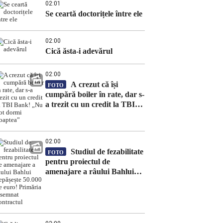
02:01
Se ceartă doctorițele între ele
02:00
Cică ăsta-i adevărul
02:00
A crezut că își
FOTO
cumpără boiler în rate, dar s-
a trezit cu un credit la TBI
Bank! „Nu pot dormi
noaptea”
02:00
Studiul de fezabilitate
FOTO
pentru proiectul de
amenajare a râului Bahlui
depășește 50.000 de euro!
Primăria a semnat contractul