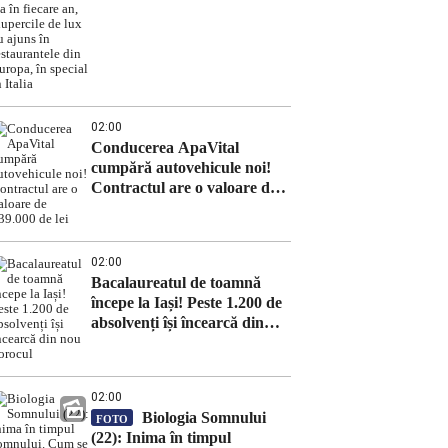
fiecare an, ciupercile de lux
au ajuns în restaurantele din
Europa, în special în Italia
02:00
Conducerea ApaVital
cumpără autovehicule noi!
Contractul are o valoare de
639.000 de lei
02:00
Bacalaureatul de toamnă
începe la Iași! Peste 1.200 de
absolvenți își încearcă din
nou norocul
02:00
Biologia Somnului
FOTO
(22): Inima în timpul