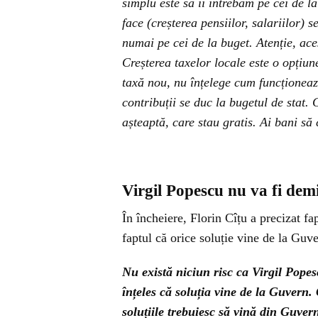
simplu este să îi întrebăm pe cei de
face (creșterea pensiilor, salariilor) 
numai pe cei de la buget. Atenție, aceș
Creșterea taxelor locale este o opțiun
taxă nou, nu înțelege cum funcționează
contribuții se duc la bugetul de stat.
așteaptă, care stau gratis. Ai bani să c
Virgil Popescu nu va fi dem
În încheiere, Florin Cîțu a precizat f
faptul că orice soluție vine de la Guv
Nu există niciun risc ca Virgil Pope
înțeles că soluția vine de la Guvern. 
soluțiile trebuiesc să vină din Guver