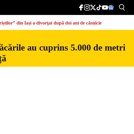
știlor” din Iași a divorţat după doi ani de căsnicie
ăcările au cuprins 5.000 de metri
ță