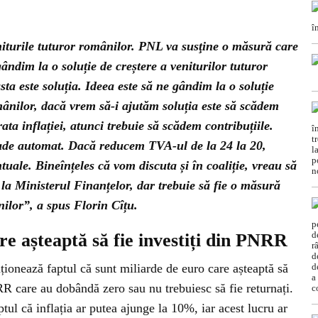
iturile tuturor românilor. PNL va susţine o măsură care
ândim la o soluție de creștere a veniturilor tuturor
ta este soluția. Ideea este să ne gândim la o soluție
mânilor, dacă vrem să-i ajutăm soluția este să scădem
ata inflației, atunci trebuie să scădem contribuțiile.
ade automat. Dacă reducem TVA-ul de la 24 la 20,
tuale. Bineînțeles că vom discuta și în coaliție, vreau să
la Ministerul Finanțelor, dar trebuie să fie o măsură
nilor”, a spus Florin Cîțu.
re așteaptă să fie investiți din PNRR
nționează faptul că sunt miliarde de euro care așteaptă să
RR care au dobândă zero sau nu trebuiesc să fie returnați.
ptul că inflația ar putea ajunge la 10%, iar acest lucru ar