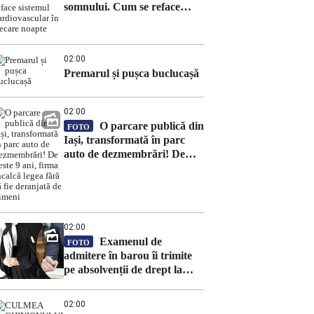
somnului. Cum se reface
sistemul cardiovascular în
fiecare noapte
02:00
Premarul și pușca buclucașă
02:00
O parcare publică din
FOTO
Iași, transformată în parc
auto de dezmembrări! De
peste 9 ani, firma încalcă
legea fără să fie deranjată de
nimeni
02:00
Examenul de
FOTO
admitere în barou îi trimite
pe absolvenții de drept la
meditații! Costurile pregătirii
au devenit o povară pentru
02:00
mulți candidați