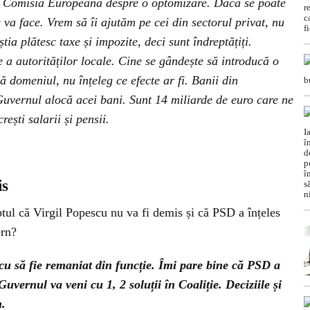
 la Comisia Europeană despre o optomizare. Dacă se poate
se va face. Vrem să îi ajutăm pe cei din sectorul privat, nu
tia plătesc taxe și impozite, deci sunt îndreptățiți.
e a autorităților locale. Cine se gândește să introducă o
 domeniul, nu înțeleg ce efecte ar fi. Banii din
 Guvernul alocă acei bani. Sunt 14 miliarde de euro care ne
rești salarii și pensii.
is
aptul că Virgil Popescu nu va fi demis și că PSD a înțeles
ern?
scu să fie remaniat din funcție. Îmi pare bine că PSD a
Guvernul va veni cu 1, 2 soluții în Coaliție. Deciziile și
n.