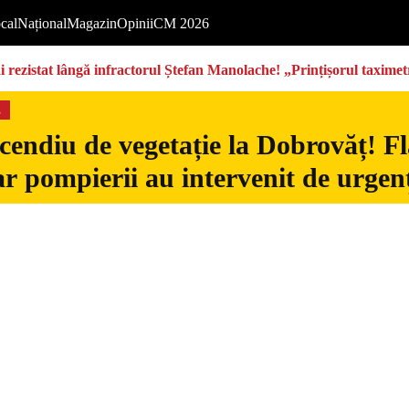
cal
Național
Magazin
Opinii
CM 2026
rezistat lângă infractorul Ștefan Manolache! „Prințișorul taximetri
s
cendiu de vegetație la Dobrovăț! Fl
iar pompierii au intervenit de urgen