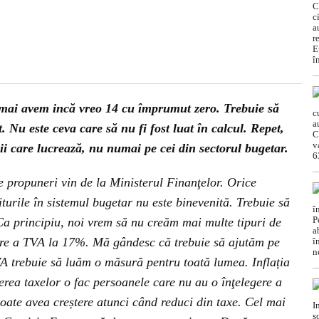
mai avem incă vreo 14 cu împrumut zero. Trebuie să
 Nu este ceva care să nu fi fost luat în calcul. Repet,
nii care lucrează, nu numai pe cei din sectorul bugetar.
e propuneri vin de la Ministerul Finanţelor. Orice
turile în sistemul bugetar nu este binevenită. Trebuie să
 Ca principiu, noi vrem să nu creăm mai multe tipuri de
re a TVA la 17%. Mă gândesc că trebuie să ajutăm pe
 trebuie să luăm o măsură pentru toată lumea. Inflația
erea taxelor o fac persoanele care nu au o înţelegere a
oate avea creștere atunci când reduci din taxe. Cel mai