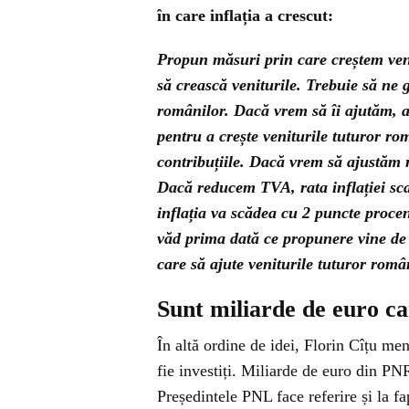
în care inflația a crescut:
Propun măsuri prin care creștem ven
să crească veniturile. Trebuie să ne g
românilor. Dacă vrem să îi ajutăm, as
pentru a crește veniturile tuturor ro
contribuțiile. Dacă vrem să ajustăm r
Dacă reducem TVA, rata inflației sc
inflația va scădea cu 2 puncte procen
văd prima dată ce propunere vine de 
care să ajute veniturile tuturor româ
Sunt miliarde de euro ca
În altă ordine de idei, Florin Cîțu me
fie investiți. Miliarde de euro din PN
Președintele PNL face referire și la fa