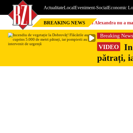
Actualitate
Local
Eveniment-Social
Economic Lo
BREAKING NEWS
Nici Alexandra nu a mai 
Breaking New
In
VIDEO
pătrați, 