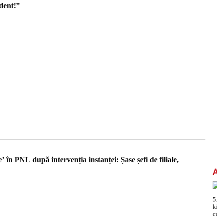
dent!”
’ în PNL după intervenția instanței: Șase șefi de filiale,