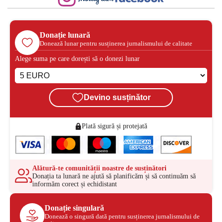
Donație lunară
Donează lunar pentru susținerea jurnalismului de calitate
Alege suma pe care dorești să o donezi lunar
Devino susținător
Plată sigură și protejată
Alătură-te comunității noastre de susținători
Donația ta lunară ne ajută să planificăm și să continuăm să
informăm corect și echidistant
Donație singulară
Donează o singură dată pentru susținerea jurnalismului de