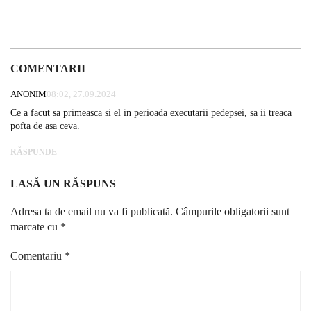
COMENTARII
ANONIM
08:02, 27.09.2024
Ce a facut sa primeasca si el in perioada executarii pedepsei, sa ii treaca
pofta de asa ceva.
RĂSPUNDE
LASĂ UN RĂSPUNS
Adresa ta de email nu va fi publicată.
Câmpurile obligatorii sunt
marcate cu
*
Comentariu
*