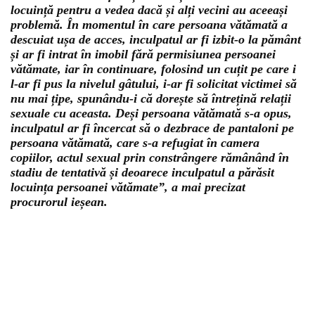
locuință pentru a vedea dacă și alți vecini au aceeași
problemă. În momentul în care persoana vătămată a
descuiat ușa de acces, inculpatul ar fi izbit-o la pământ
și ar fi intrat în imobil fără permisiunea persoanei
vătămate, iar în continuare, folosind un cuțit pe care i
l-ar fi pus la nivelul gâtului, i-ar fi solicitat victimei să
nu mai țipe, spunându-i că dorește să întrețină relații
sexuale cu aceasta. Deși persoana vătămată s-a opus,
inculpatul ar fi încercat să o dezbrace de pantaloni pe
persoana vătămată, care s-a refugiat în camera
copiilor, actul sexual prin constrângere rămânând în
stadiu de tentativă și deoarece inculpatul a părăsit
locuința persoanei vătămate”, a mai precizat
procurorul ieșean.