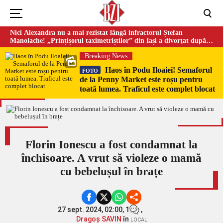
Nici Alexandra nu a mai rezistat lângă infractorul Ștefan
Manolache! „Prințișorul taximetriștilor” din Iași a divorţat după
doi ani de căsnicie
Breaking News
Haos în Podu Iloaiei! Semaforul
FOTO
de la Penny Market este roșu pentru
toată lumea. Traficul este complet blocat
Florin Ionescu a fost condamnat la
închisoare. A vrut să violeze o mamă
cu bebelușul în brațe
27 sept. 2024, 02:00,
1
,
Dragoș SAVIN
în
LOCAL