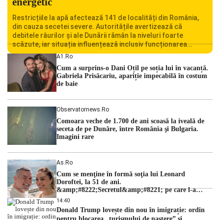
energetic
Restricțiile la apă afectează 141 de localități din România,
din cauza secetei severe. Autoritățile avertizează că
debitele râurilor și ale Dunării rămân la niveluri foarte
scăzute, iar situația influențează inclusiv funcționarea
Centralei Nucleare de la Cernavodă. România se confruntă
A1.ro
cu una dintre cele mai dificile perioade din punct de vedere
Cum a surprins-o Dani Oțil pe soția lui în vacanță.
hidrologic din ultimii ani. Lipsa […]
Gabriela Prisăcariu, apariție impecabilă în costum
de baie
Observatornews.ro
Comoara veche de 1.700 de ani scoasă la iveală de
seceta de pe Dunăre, între România şi Bulgaria.
Imagini rare
As.ro
Cum se menţine în formă soţia lui Leonard
Doroftei, la 51 de ani.
&amp;#8222;Secretul&amp;#8221; pe care l-a
dezvăluit
14:40
Donald Trump lovește din nou în imigrație: ordin
pentru blocarea „turismului de naștere” și