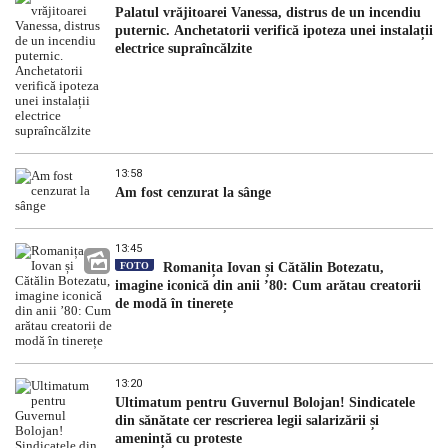
Palatul vrăjitoarei Vanessa, distrus de un incendiu
puternic. Anchetatorii verifică ipoteza unei instalații
electrice supraîncălzite
13:58
Am fost cenzurat la sânge
13:45
FOTO
Romanița Iovan și Cătălin Botezatu,
imagine iconică din anii ’80: Cum arătau creatorii
de modă în tinerețe
13:20
Ultimatum pentru Guvernul Bolojan! Sindicatele
din sănătate cer rescrierea legii salarizării și
amenință cu proteste