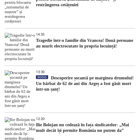
restrângerea cetățeniei
14:35
Tragedie într-o familie din Vrancea! Două persoane
au murit electrocutate în propria locuință!
13:30
FOTO
Descoperire șocantă pe marginea drumului!
Un bărbat de 62 de ani din Argeș a fost găsit mort
într-un șanț!
12:20
Ilie Bolojan nu cedează în fața sindicatelor: „Mai
mult decât își permite România nu putem da”