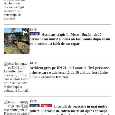
13:18
FOTO
Accident tragic în Merei, Buzău: două
persoane au murit și două au fost rănite după ce un
autoturism s-a izbit de un copac
13:10
Accident grav pe DN 21, în Lanurile. Trei persoane,
printre care o adolescentă de 16 ani, au fost rănite
după o coliziune frontală
13:05
FOTO
VIDEO
Incendii de vegetație în mai multe
județe. Flăcările de câțiva metri au ajuns aproape