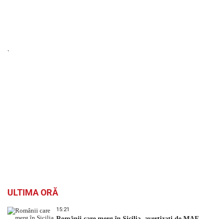
`
ULTIMA ORĂ
15:21
Românii care merg în Sicilia, avertizați de MAE.