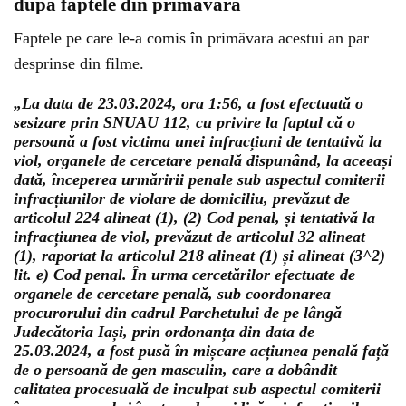
după faptele din primăvară
Faptele pe care le-a comis în primăvara acestui an par
desprinse din filme.
„La data de 23.03.2024, ora 1:56, a fost efectuată o
sesizare prin SNUAU 112, cu privire la faptul că o
persoană a fost victima unei infracțiuni de tentativă la
viol, organele de cercetare penală dispunând, la aceeași
dată, începerea urmăririi penale sub aspectul comiterii
infracțiunilor de violare de domiciliu, prevăzut de
articolul 224 alineat (1), (2) Cod penal, și tentativă la
infracțiunea de viol, prevăzut de articolul 32 alineat
(1), raportat la articolul 218 alineat (1) și alineat (3^2)
lit. e) Cod penal. În urma cercetărilor efectuate de
organele de cercetare penală, sub coordonarea
procurorului din cadrul Parchetului de pe lângă
Judecătoria Iași, prin ordonanța din data de
25.03.2024, a fost pusă în mișcare acțiunea penală față
de o persoană de gen masculin, care a dobândit
calitatea procesuală de inculpat sub aspectul comiterii