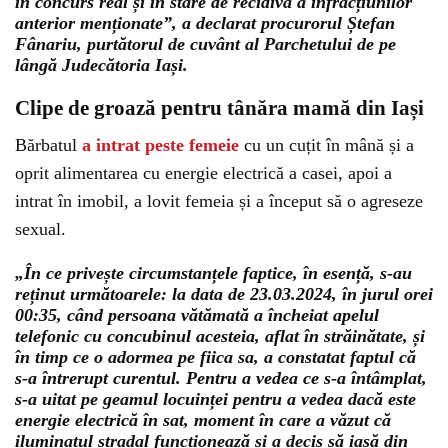
în concurs real și în stare de recidivă a infracțiunilor
anterior menționate”, a declarat procurorul Ștefan
Fânariu, purtătorul de cuvânt al Parchetului de pe
lângă Judecătoria Iași.
Clipe de groază pentru tânăra mamă din Iași
Bărbatul
a intrat peste femeie
cu un cuțit în mână și a
oprit alimentarea cu energie electrică a casei, apoi a
intrat în imobil, a lovit femeia și a început să o agreseze
sexual.
„În ce privește circumstanțele faptice, în esență, s-au
reținut următoarele: la data de 23.03.2024, în jurul orei
00:35, când persoana vătămată a încheiat apelul
telefonic cu concubinul acesteia, aflat în străinătate, și
în timp ce o adormea pe fiica sa, a constatat faptul că
s-a întrerupt curentul. Pentru a vedea ce s-a întâmplat,
s-a uitat pe geamul locuinței pentru a vedea dacă este
energie electrică în sat, moment în care a văzut că
iluminatul stradal funcționează și a decis să iasă din