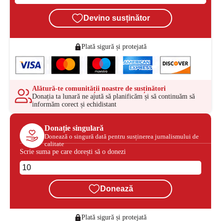
Devino susținător
Plată sigură și protejată
Alătură-te comunității noastre de susținători
Donația ta lunară ne ajută să planificăm și să continuăm să
informăm corect și echidistant
Donație singulară
Donează o singură dată pentru susținerea jurnalismului de
calitate
Scrie suma pe care dorești să o donezi
Donează
Plată sigură și protejată