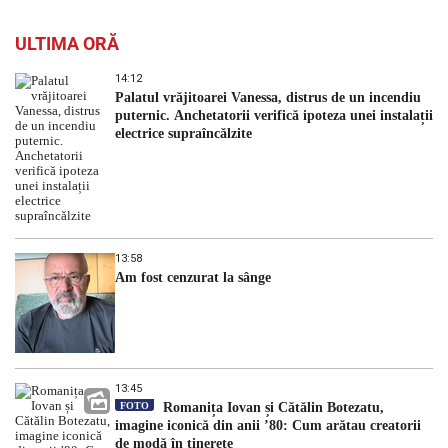
ULTIMA ORĂ
14:12
Palatul vrăjitoarei Vanessa, distrus de un incendiu
puternic. Anchetatorii verifică ipoteza unei instalații
electrice supraîncălzite
13:58
Am fost cenzurat la sânge
13:45
FOTO
Romanița Iovan și Cătălin Botezatu,
imagine iconică din anii ’80: Cum arătau creatorii
de modă în tinerețe