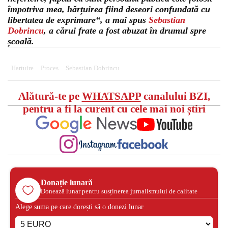
împotriva mea, hărțuirea fiind deseori confundată cu
libertatea de exprimare“, a mai spus
Sebastian
Dobrincu
, a cărui frate a fost abuzat în drumul spre
școală.
Hartuire
Proces
Sebastian Dobrincu
Alătură-te pe
WHATSAPP
canalului BZI,
pentru a fi la curent cu cele mai noi știri
Donație lunară
Donează lunar pentru susținerea jurnalismului de calitate
Alege suma pe care dorești să o donezi lunar