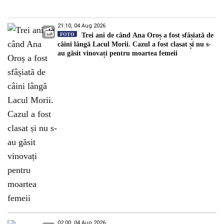
21:10, 04 Aug 2026
FOTO
Trei ani de când Ana Oroș a fost sfâșiată de
câini lângă Lacul Morii. Cazul a fost clasat și nu s-
au găsit vinovați pentru moartea femeii
02:00, 04 Aug 2026