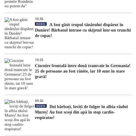
10:35
FOTO
A fost găsit trupul tânărului dispărut în
Dunăre! Bărbatul intrase cu skijetul într-un trunchi
de copac!
10:25
Ciocnire frontală între două tramvaie în Germania!
25 de persoane au fost rănite, iar 10 sunt în stare
gravă!
09:50
FOTO
Doi bărbați, loviți de fulger în albia râului
Mureș! Au fost scoși din apă în stop cardio-
respirator!