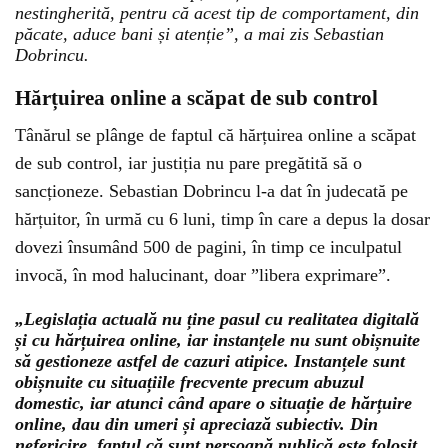
nestingherită, pentru că acest tip de comportament, din
păcate, aduce bani și atenție”, a mai zis Sebastian
Dobrincu.
Hărțuirea online a scăpat de sub control
Tânărul se plânge de faptul că hărțuirea online a scăpat
de sub control, iar justiția nu pare pregătită să o
sancționeze. Sebastian Dobrincu l-a dat în judecată pe
hărțuitor, în urmă cu 6 luni, timp în care a depus la dosar
dovezi însumând 500 de pagini, în timp ce inculpatul
invocă, în mod halucinant, doar ”libera exprimare”.
„Legislația actuală nu ține pasul cu realitatea digitală
și cu hărțuirea online, iar instanțele nu sunt obișnuite
să gestioneze astfel de cazuri atipice. Instanțele sunt
obișnuite cu situațiile frecvente precum abuzul
domestic, iar atunci când apare o situație de hărțuire
online, dau din umeri și apreciază subiectiv. Din
nefericire, faptul că sunt persoană publică este folosit