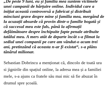
„De peste 9 luni, eu și familia mea suntem victimele
unei campanii de hărțuire online. Individul care a
inițiat această controversă a fabricat și distribuit
minciuni grave despre mine și familia mea, mergând de
la acuzații absurde că provin dintr-o familie bogată și
că succesul meu este fals, până la afirmații
defăimătoare despre închipuite fapte penale atribuite
tatălui meu. A mers atât de departe încât s-a filmat la
sediul unei companii pe care am vândut-o acum trei
ani, pretinzând că aceasta n-ar fi existat“, s-a plâns
tânărul milionar.
Sebastian Dobrincu a menționat că, dincolo de toată ura
si jignirile din spațiul online, la adresa mea și a familiei
mele, s-a ajuns ca fratele său mai mic să fie abuzat în
drumul spre școală.