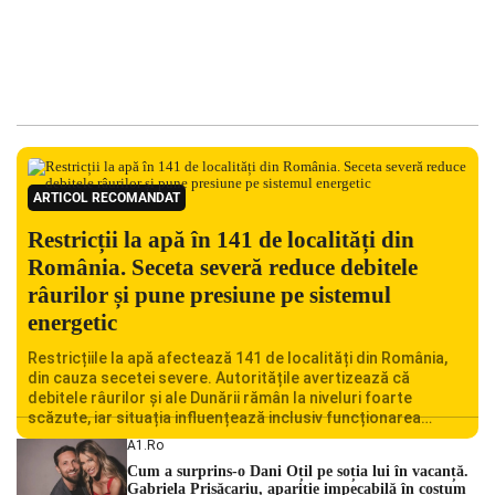
ARTICOL RECOMANDAT
Restricții la apă în 141 de localități din
România. Seceta severă reduce debitele
râurilor și pune presiune pe sistemul
energetic
Restricțiile la apă afectează 141 de localități din România,
din cauza secetei severe. Autoritățile avertizează că
debitele râurilor și ale Dunării rămân la niveluri foarte
scăzute, iar situația influențează inclusiv funcționarea
Centralei Nucleare de la Cernavodă. România se confruntă
A1.ro
cu una dintre cele mai dificile perioade din punct de vedere
Cum a surprins-o Dani Oțil pe soția lui în vacanță.
hidrologic din ultimii ani. Lipsa […]
Gabriela Prisăcariu, apariție impecabilă în costum