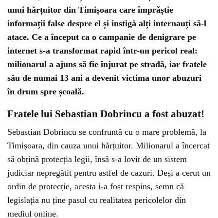
unui hărțuitor din Timișoara care împrăștie
informații false despre el și instigă alți internauți să-l
atace. Ce a început ca o campanie de denigrare pe
internet s-a transformat rapid într-un pericol real:
milionarul a ajuns să fie înjurat pe stradă, iar fratele
său de numai 13 ani a devenit victima unor abuzuri
în drum spre școală.
Fratele lui Sebastian Dobrincu a fost abuzat!
Sebastian Dobrincu se confruntă cu o mare problemă, la
Timișoara, din cauza unui hărțuitor. Milionarul a încercat
să obțină protecția legii, însă s-a lovit de un sistem
judiciar nepregătit pentru astfel de cazuri. Deși a cerut un
ordin de protecție, acesta i-a fost respins, semn că
legislația nu ține pasul cu realitatea pericolelor din
mediul online.