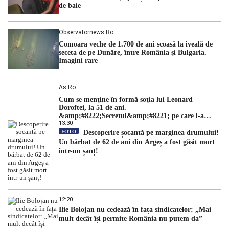
de baie
Observatornews.ro
Comoara veche de 1.700 de ani scoasă la iveală de
seceta de pe Dunăre, între România şi Bulgaria.
Imagini rare
As.ro
Cum se menţine în formă soţia lui Leonard
Doroftei, la 51 de ani.
&amp;#8222;Secretul&amp;#8221; pe care l-a
13:30
dezvăluit
FOTO
Descoperire șocantă pe marginea drumului!
Un bărbat de 62 de ani din Argeș a fost găsit mort
într-un șanț!
12:20
Ilie Bolojan nu cedează în fața sindicatelor: „Mai
mult decât își permite România nu putem da”