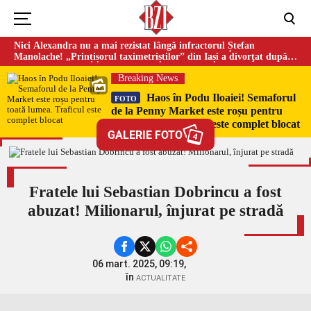
Nici Alexandra nu a mai rezistat lângă infractorul Ștefan
Manolache! „Prințișorul taximetriștilor” din Iași a divorţat după
doi ani de căsnicie
Breaking News
Haos în Podu Iloaiei! Semaforul
FOTO
de la Penny Market este roșu pentru
toată lumea. Traficul este complet blocat
GALERIE FOTO
4
Fratele lui Sebastian Dobrincu a fost
abuzat! Milionarul, înjurat pe stradă
06 mart. 2025, 09:19,
în
ACTUALITATE