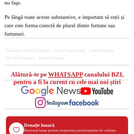
nu faşe.
Pe lângă toate aceste substantive, e important să reții și
care este forma corectă de plural dintre furtune sau
furtunuri.
Gramatica Limbii Române
Greseli Gramaticale
Limba Romana
Ora De Gramatica
Scriere Corectă
Alătură-te pe
WHATSAPP
canalului BZI,
pentru a fi la curent cu cele mai noi știri
Donație lunară
Donează lunar pentru susținerea jurnalismului de calitate