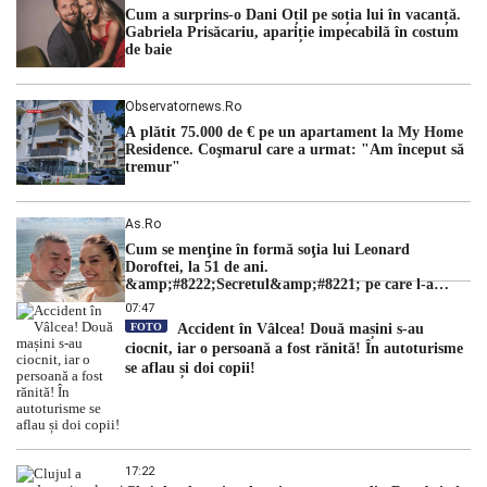
ordinii constituționale. În ședința din camera preliminară,
Cum a surprins-o Dani Oțil pe soția lui în vacanță.
judecătorii de la instanța supremă au […]
Gabriela Prisăcariu, apariție impecabilă în costum
de baie
Observatornews.ro
A plătit 75.000 de € pe un apartament la My Home
Residence. Coşmarul care a urmat: "Am început să
tremur"
As.ro
Cum se menţine în formă soţia lui Leonard
Doroftei, la 51 de ani.
&amp;#8222;Secretul&amp;#8221; pe care l-a
dezvăluit
07:47
FOTO
Accident în Vâlcea! Două mașini s-au
ciocnit, iar o persoană a fost rănită! În autoturisme
se aflau și doi copii!
17:22