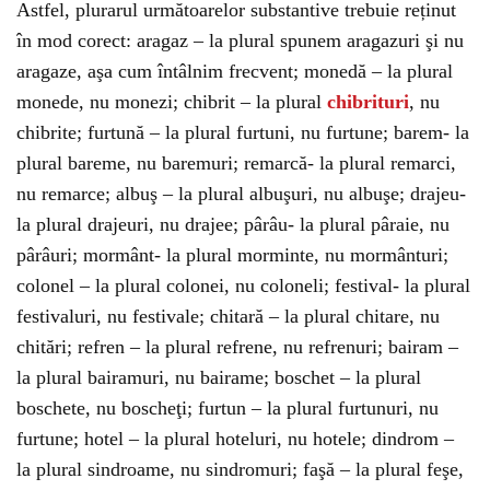
Astfel, plurarul următoarelor substantive trebuie reținut
în mod corect: aragaz – la plural spunem aragazuri şi nu
aragaze, aşa cum întâlnim frecvent; monedă – la plural
monede, nu monezi; chibrit – la plural
chibrituri
, nu
chibrite; furtună – la plural furtuni, nu furtune; barem- la
plural bareme, nu baremuri; remarcă- la plural remarci,
nu remarce; albuş – la plural albuşuri, nu albuşe; drajeu-
la plural drajeuri, nu drajee; pârâu- la plural pâraie, nu
pârâuri; mormânt- la plural morminte, nu mormânturi;
colonel – la plural colonei, nu coloneli; festival- la plural
festivaluri, nu festivale; chitară – la plural chitare, nu
chitări; refren – la plural refrene, nu refrenuri; bairam –
la plural bairamuri, nu bairame; boschet – la plural
boschete, nu boscheţi; furtun – la plural furtunuri, nu
furtune; hotel – la plural hoteluri, nu hotele; dindrom –
la plural sindroame, nu sindromuri; faşă – la plural feşe,