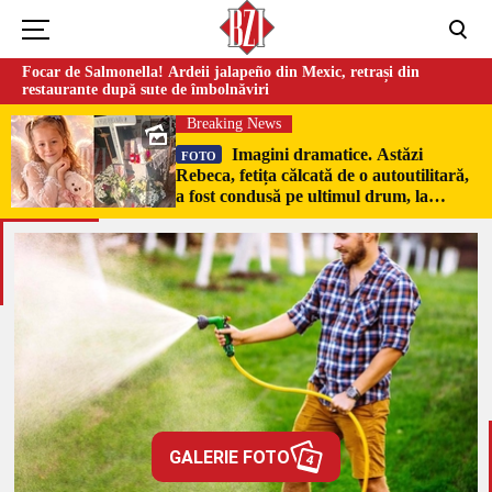
Focar de Salmonella! Ardeii jalapeño din Mexic, retrași din
restaurante după sute de îmbolnăviri
Breaking News
Imagini dramatice. Astăzi
FOTO
Rebeca, fetița călcată de o autoutilitară,
a fost condusă pe ultimul drum, la
Poduri. În sicriul alb al micuței au fost
puși pumni de bani și jucării –
EXCLUSIV
GALERIE FOTO
4