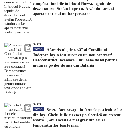
cumpărat imobile în blocul Nueva, țepuiți de
dezvoltatorul Ștefan Popescu. A vândut același
apartament mai multor persoane
02:00
FOTO
Afaceristul „de casă” al Consiliului
Județean Iași a fost servit cu un nou contract!
Daroconstruct încasează 7 milioane de lei pentru
mutarea țevilor de apă din Bularga
02:00
FOTO
Seceta face ravagii în fermele piscicultorilor
din Iași. Cheltuielile cu energia electrică au crescut
enorm. „Anul acesta e mai grav din cauza
temperaturilor foarte mari”