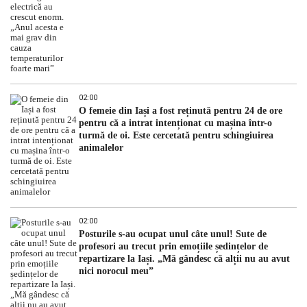
02:00
O femeie din Iași a fost reținută pentru 24 de ore
pentru că a intrat intenționat cu mașina într-o
turmă de oi. Este cercetată pentru schingiuirea
animalelor
02:00
Posturile s-au ocupat unul câte unul! Sute de
profesori au trecut prin emoțiile ședințelor de
repartizare la Iași. „Mă gândesc că alții nu au avut
nici norocul meu”