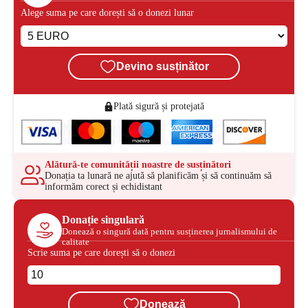
Alege suma pe care dorești să o donezi lunar
Devino susținător
Plată sigură și protejată
Alătură-te comunității noastre de susținători
Donația ta lunară ne ajută să planificăm și să continuăm să
informăm corect și echidistant
Donație singulară
Donează o singură dată pentru susținerea jurnalismului de
calitate
Scrie suma pe care dorești să o donezi
Donează