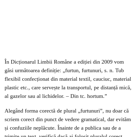
În Dicționarul Limbii Române a ediției din 2009 vom
găsi următoarea definiție: „furtun, furtunuri, s. n. Tub
flexibil confecționat din material textil, cauciuc, material
plastic etc., care servește la transportul, pe distanță mică,
al gazelor sau al lichidelor. – Din tc. hortum.”
Alegând forma corectă de plural „furtunuri”, nu doar că
scriem corect din punct de vedere gramatical, dar evităm
și confuziile neplăcute. Înainte de a publica sau de a
trimite un text, verifică dacă ai folosit pluralul corect