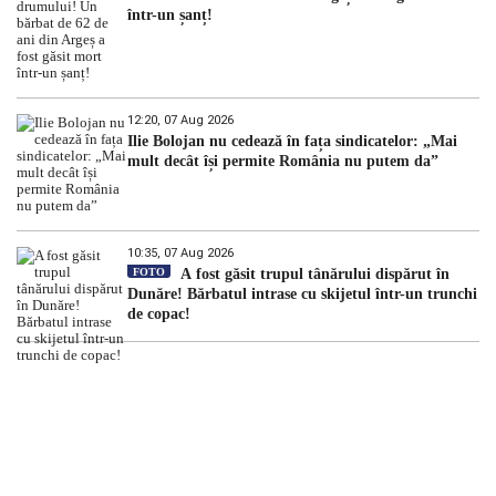
într-un șanț!
12:20, 07 Aug 2026
Ilie Bolojan nu cedează în fața sindicatelor: „Mai
mult decât își permite România nu putem da”
10:35, 07 Aug 2026
FOTO
A fost găsit trupul tânărului dispărut în
Dunăre! Bărbatul intrase cu skijetul într-un trunchi
de copac!