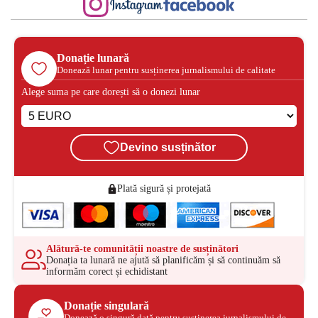
Donație lunară
Donează lunar pentru susținerea jurnalismului de calitate
Alege suma pe care dorești să o donezi lunar
Devino susținător
Plată sigură și protejată
Alătură-te comunității noastre de susținători
Donația ta lunară ne ajută să planificăm și să continuăm să
informăm corect și echidistant
Donație singulară
Donează o singură dată pentru susținerea jurnalismului de