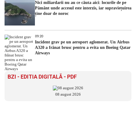
Nici miliardarii nu au ce căuta aici: locurile de pe
Pământ unde accesul este interzis, iar supraviețuirea
ține doar de noroc
09:20
Incident grav pe un aeroport aglomerat. Un Airbus
A320 a frânat brusc pentru a evita un Boeing Qatar
Airways
BZI - EDITIA DIGITALĂ - PDF
08 august 2026