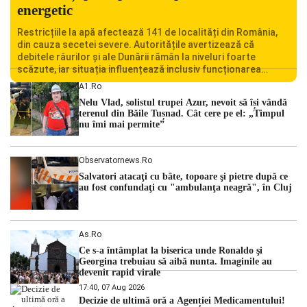
energetic
Restricțiile la apă afectează 141 de localități din România,
din cauza secetei severe. Autoritățile avertizează că
debitele râurilor și ale Dunării rămân la niveluri foarte
scăzute, iar situația influențează inclusiv funcționarea
Centralei Nucleare de la Cernavodă. România se confruntă
A1.ro
cu una dintre cele mai dificile perioade din punct de vedere
Nelu Vlad, solistul trupei Azur, nevoit să își vândă
hidrologic din ultimii ani. Lipsa […]
terenul din Băile Tușnad. Cât cere pe el: „Timpul
nu îmi mai permite”
Observatornews.ro
Salvatori atacaţi cu bâte, topoare şi pietre după ce
au fost confundaţi cu "ambulanţa neagră", în Cluj
As.ro
Ce s-a întâmplat la biserica unde Ronaldo şi
Georgina trebuiau să aibă nunta. Imaginile au
devenit rapid virale
17:40, 07 Aug 2026
Decizie de ultimă oră a Agenției Medicamentului!