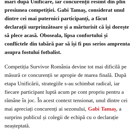
mari după Unificare, iar concurenții resimt din plin
presiunea competiției. Gabi Tamaș, considerat unul
dintre cei mai puternici participanți, a făcut
declarații surprinzătoare și a mărturisit că își dorește
să plece acasă. Oboseala, lipsa confortului și
conflictele din tabără par să își fi pus serios amprenta
asupra fostului fotbalist.
Competiția Survivor România devine tot mai dificilă pe
măsură ce concurenții se apropie de marea finală. După
etapa Unificării, strategiile s-au schimbat radical, iar
fiecare participant luptă acum pe cont propriu pentru a
rămâne în joc. În acest context tensionat, unul dintre cei
mai apreciați concurenți ai sezonului,
Gabi Tamaș
, a
surprins publicul și colegii de echipă cu o declarație
neașteptată.