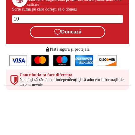
calitate
Scrie suma pe care dorești să o donezi
Donează
Plată sigură și protejată
Contribuția ta face diferența
Ne ajuți să rămânem independenți și să aducem informații de
care ai nevoie