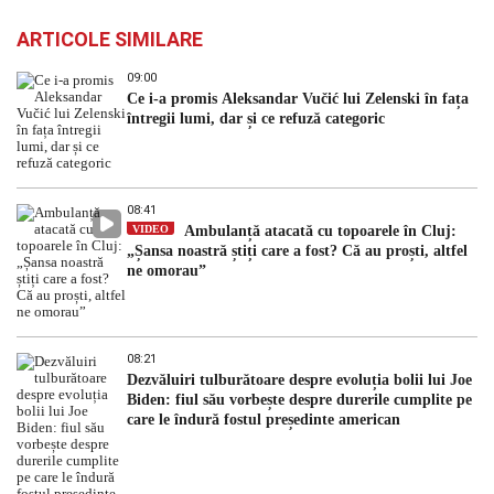
ARTICOLE SIMILARE
09:00
Ce i-a promis Aleksandar Vučić lui Zelenski în fața
întregii lumi, dar și ce refuză categoric
08:41
VIDEO
Ambulanță atacată cu topoarele în Cluj:
„Șansa noastră știți care a fost? Că au proști, altfel
ne omorau”
08:21
Dezvăluiri tulburătoare despre evoluția bolii lui Joe
Biden: fiul său vorbește despre durerile cumplite pe
care le îndură fostul președinte american