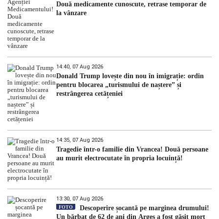
Două medicamente cunoscute, retrase temporar de
la vânzare
14:40, 07 Aug 2026
Donald Trump lovește din nou în imigrație: ordin
pentru blocarea „turismului de naștere” și
restrângerea cetățeniei
14:35, 07 Aug 2026
Tragedie într-o familie din Vrancea! Două persoane
au murit electrocutate în propria locuință!
13:30, 07 Aug 2026
FOTO
Descoperire șocantă pe marginea drumului!
Un bărbat de 62 de ani din Argeș a fost găsit mort