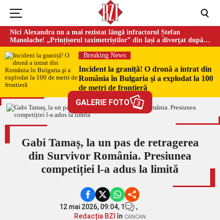
Nici Alexandra nu a mai rezistat lângă infractorul Ștefan
Manolache! „Prințișorul taximetriștilor” din Iași a divorţat după
doi ani de căsnicie
Breaking News
Incident la graniță! O dronă a intrat din
România în Bulgaria şi a explodat la 100
de metri de frontieră
GALERIE FOTO
3
Gabi Tamaș, la un pas de retragerea
din Survivor România. Presiunea
competiției l-a adus la limită
12 mai 2026, 09:04,
1
,
Redacția BZI
în
CANCAN