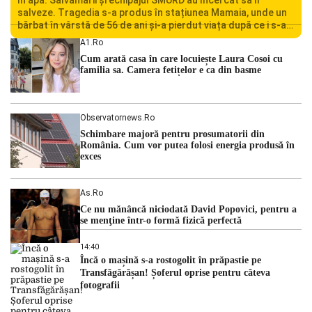
salveze. Tragedia s-a produs în stațiunea Mamaia, unde un
bărbat în vârstă de 56 de ani și-a pierdut viața după ce i s-a
făcut rău în timp ce se afla în […]
A1.ro
Cum arată casa în care locuiește Laura Cosoi cu
familia sa. Camera fetițelor e ca din basme
Observatornews.ro
Schimbare majoră pentru prosumatorii din
România. Cum vor putea folosi energia produsă în
exces
As.ro
Ce nu mănâncă niciodată David Popovici, pentru a
se menţine într-o formă fizică perfectă
14:40
Încă o mașină s-a rostogolit în prăpastie pe
Transfăgărășan! Șoferul oprise pentru câteva
fotografii