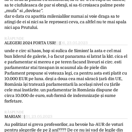
sa te ciufuleasca de par si obraji, si sa-ti croiasca palme peste
„mufa” si „dovleac”.
dar o data cu aparitia milenialilor numai ai voie draga sa te
atingi de ei si nici sa le reprosezi ceva, ca altfel nu te mai spala
nici apa Prutului.
RĂSPUNDE
ALEGERI 2024 FORTA USR!
11:06, 23.05.2023
unde e circ si haos, hop si sulica de Simion! la asta e cel mai
bun liderul de galerie, l-a facut panarama si latrat la kkt. cica el
e parlamentar si mereu e pe teren facand liveuri si circ. esti
parlamentar stai tzeapan in scaunul ala de piele din
Parlament propune si voteaza legi, ca pentru asta esti platit cu
10.000 EUR pe luna. deși a doua cea mai săracă țară din UE,
România își tratează parlamentarii la același nivel cu țările
cele mai înstărite. un parlamentar în România dispune de
circa 10.000 de euro, sub formă de indemnizație și sume
forfetare.
RĂSPUNDE
MARIAN
13:01, 23.05.2023
Au politizat si greva profesorilor, au bevoie ha-AUR de voturi
pentru alegerile de pe 2 ani???? De ce nu isi vad de legile din