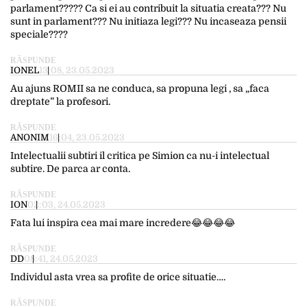
parlament????? Ca si ei au contribuit la situatia creata??? Nu
sunt in parlament??? Nu initiaza legi??? Nu incaseaza pensii
speciale????
RĂSPUNDE
IONEL
13:08, 23.05.2023
Au ajuns ROMII sa ne conduca, sa propuna legi , sa „faca
dreptate” la profesori.
RĂSPUNDE
ANONIM
16:04, 23.05.2023
Intelectualii subtiri il critica pe Simion ca nu-i intelectual
subtire. De parca ar conta.
RĂSPUNDE
ION
02:03, 24.05.2023
Fata lui inspira cea mai mare incredere😂😂😂😂
RĂSPUNDE
DD
08:41, 24.05.2023
Individul asta vrea sa profite de orice situatie….
RĂSPUNDE