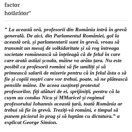
” La această oră, profesorii din România intră în grevă
generală. De aici, din Parlamentul României, gol la
această oră, și parlamentarii sunt în grevă, vreau să
transmit un mesaj de solkidaritate și să rog întreaga
societate românească să înțeleagă că de felul în care
care arată astăzi școala, mâine va arăta țara. Nu este
posibil ca profesorii români să fie umiliți și să
primească salarii de mizerie pentru că în felul ăsta o să
fie și copiii noștri care vor trebui, poate, să ne plătească
pensiile mâine. De aceea susțineți protestul
profesorilor, fiți alături de ei, sprijiniții, pentru că la
cuym au condus Nicu și MMaricel și regimul
profesorului Iohannis această țară, toată România ar
trebui să fie în grevă. Treziți-vă români, e timpul să
punem piciorul în prag și să luptăm cu dictatura.” a
explicat George Simion.