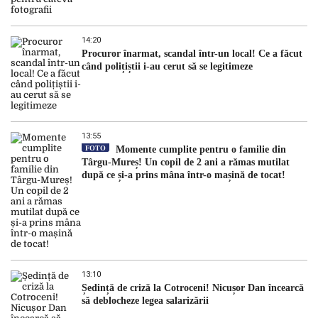
14:20
Procuror înarmat, scandal într-un local! Ce a făcut
când polițiștii i-au cerut să se legitimeze
13:55
FOTO
Momente cumplite pentru o familie din
Târgu-Mureș! Un copil de 2 ani a rămas mutilat
după ce și-a prins mâna într-o mașină de tocat!
13:10
Ședință de criză la Cotroceni! Nicușor Dan încearcă
să deblocheze legea salarizării