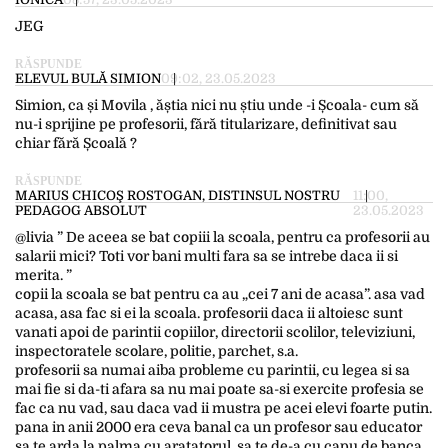
JEG
RĂSPUNDE
ELEVUL BULĂ SIMION
09:02, 23.05.2023
Simion, ca și Movila , ăștia nici nu știu unde -i Școala- cum să
nu-i sprijine pe profesorii, fără titularizare, definitivat sau
chiar fără Școală ?
RĂSPUNDE
MARIUS CHICOŞ ROSTOGAN, DISTINSUL NOSTRU
11:00,
PEDAGOG ABSOLUT
23.05.2023
@livia ” De aceea se bat copiii la scoala, pentru ca profesorii au
salarii mici? Toti vor bani multi fara sa se intrebe daca ii si
merita. ”
copii la scoala se bat pentru ca au „cei 7 ani de acasa”. asa vad
acasa, asa fac si ei la scoala. profesorii daca ii altoiesc sunt
vanati apoi de parintii copiilor, directorii scolilor, televiziuni,
inspectoratele scolare, politie, parchet, s.a.
profesorii sa numai aiba probleme cu parintii, cu legea si sa
mai fie si da-ti afara sa nu mai poate sa-si exercite profesia se
fac ca nu vad, sau daca vad ii mustra pe acei elevi foarte putin.
pana in anii 2000 era ceva banal ca un profesor sau educator
sa te arda la palma cu aratatorul, sa te de-a cu capu de banca,