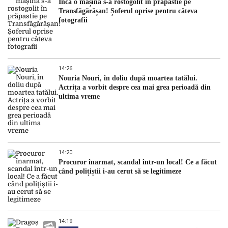
Încă o mașină s-a rostogolit în prăpastie pe
Transfăgărășan! Șoferul oprise pentru câteva
fotografii
14:26
Nouria Nouri, în doliu după moartea tatălui.
Actrița a vorbit despre cea mai grea perioadă din
ultima vreme
14:20
Procuror înarmat, scandal într-un local! Ce a făcut
când polițiștii i-au cerut să se legitimeze
14:19