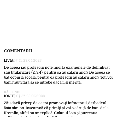
COMENTARII
LIVIA
07:41, 23.05.2023
De aceea iau profesorii note mici la examenele de definitivat
sau titularizare (2, 3,4), pentru ca au salarii mici? De aceea se
bat copiii la scoala, pentru ca profesorii au salarii mici? Toti vor
bani multi fara sa se intrebe daca ii si merita.
RĂSPUNDE
IONUȚ.
07:57, 23.05.2023
Zău dacă pricep de ce tot promovați infractorul, derbedeul
ăsta simion. Înseamnă că primiți și voi o căruță de bani de la
Kremlin, altfel nu se explică. Golanul ăsta și purceaua