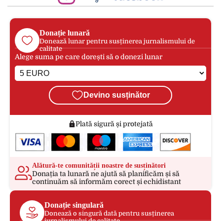
Donație lunară
Donează lunar pentru susținerea jurnalismului de
calitate
Alege suma pe care dorești să o donezi lunar
Devino susținător
Plată sigură și protejată
Alătură-te comunității noastre de susținători
Donația ta lunară ne ajută să planificăm și să
continuăm să informăm corect și echidistant
Donație singulară
Donează o singură dată pentru susținerea
jurnalismului de calitate