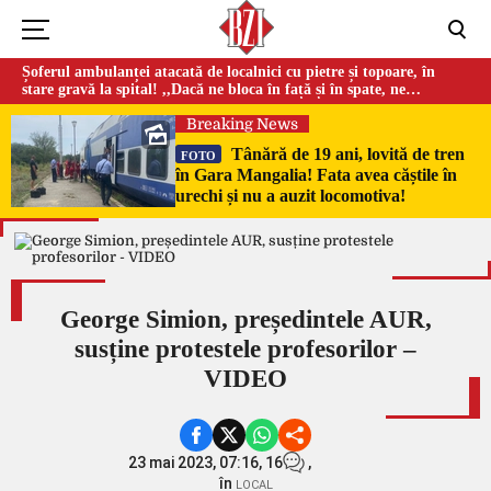
Șoferul ambulanței atacată de localnici cu pietre și topoare, în
stare gravă la spital! ,,Dacă ne bloca în față și în spate, ne
omorau…”
Breaking News
Tânără de 19 ani, lovită de tren
FOTO
în Gara Mangalia! Fata avea căștile în
urechi și nu a auzit locomotiva!
George Simion, președintele AUR,
susține protestele profesorilor –
VIDEO
23 mai 2023, 07:16,
16
,
în
LOCAL