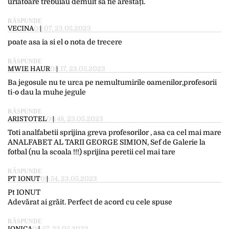
urlătoare trebuiau demult să fie arestați.
RĂSPUNDE
VECINA
08:07, 23.05.2023
poate asa ia si el o nota de trecere
RĂSPUNDE
MWIE HAUR
08:17, 23.05.2023
Ba jegosule nu te urca pe nemultumirile oamenilor,profesorii
ti-o dau la muhe jegule
RĂSPUNDE
ARISTOTEL
08:48, 23.05.2023
Toti analfabetii sprijina greva profesorilor , asa ca cel mai mare
ANALFABET AL TARII GEORGE SIMION, Sef de Galerie la
fotbal (nu la scoala !!!) sprijina peretii cel mai tare
RĂSPUNDE
PT IONUT
08:54, 23.05.2023
Pt IONUT
Adevărat ai grăit. Perfect de acord cu cele spuse
RĂSPUNDE
IONICA
08:57, 23.05.2023