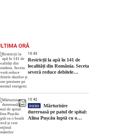
ULTIMA ORĂ
10:43
Restricții la apă în 141 de
localități din România. Seceta
severă reduce debitele
râurilor și pune presiune pe
sistemul energetic
10:42
Mărturisire
FOTO
dureroasă pe patul de spital:
Alina Pușcău luptă cu o
boală gravă și cere sprijinul
românilor