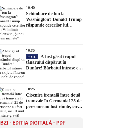
10:40
Schimbare de ton la
Washington? Donald Trump
răspunde cererilor lui
Volodimir Zelenski: „Și noi
vrem rachete”
10:35
A fost găsit trupul
FOTO
tânărului dispărut în
Dunăre! Bărbatul intrase cu
skijetul într-un trunchi de
copac!
10:25
Ciocnire frontală între două
tramvaie în Germania! 25 de
persoane au fost rănite, iar
10 sunt în stare gravă!
BZI - EDITIA DIGITALĂ - PDF