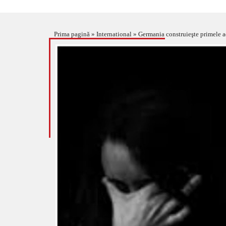
Prima pagină
»
International
»
Germania construieşte primele a