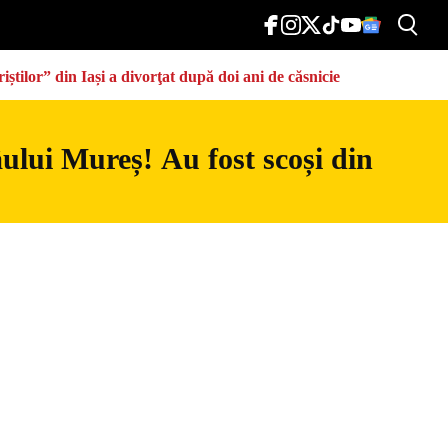
știlor” din Iași a divorţat după doi ani de căsnicie
râului Mureș! Au fost scoși din