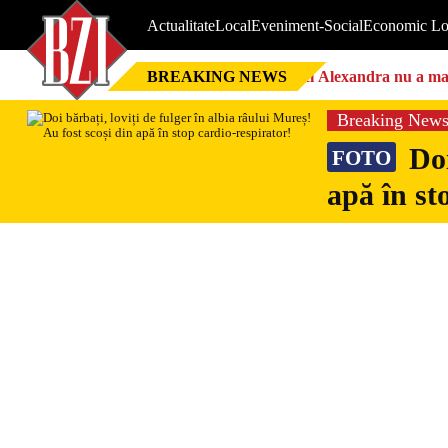
Actualitate
Local
Eveniment-Social
Economic Lo
BREAKING NEWS
Nici Alexandra nu a mai 
Breaking New
Doi
FOTO
apă în st