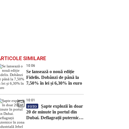
ARTICOLE SIMILARE
10:06
Se lansează o nouă ediție
Fidelis. Dobânzi de până la
7,50% în lei și 6,30% în euro
10:01
Șapte explozii în doar
FOTO
20 de minute în portul din
Dubai. Deflagrații puternice
în zona industrială Jebel Ali