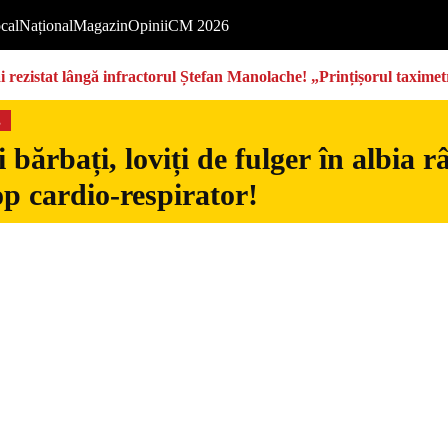
cal
Național
Magazin
Opinii
CM 2026
rezistat lângă infractorul Ștefan Manolache! „Prințișorul taximetri
s
 bărbați, loviți de fulger în albia 
op cardio-respirator!