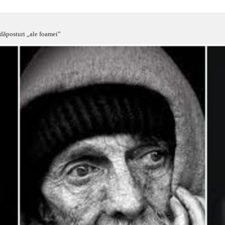
dăposturi „ale foamei”