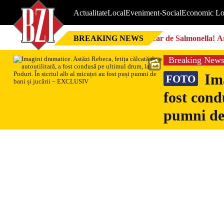
Actualitate
Local
Eveniment-Social
Economic Lo
BREAKING NEWS
Focar de Salmonella! Ar
Breaking New
Ima
FOTO
fost cond
pumni de