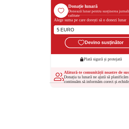
Donație lunară
Donează lunar pentru susținerea jurnal
calitate
Alege suma pe care dorești să o donezi lunar
Devino susținător
Plată sigură și protejată
Alătură-te comunității noastre de sus
Donația ta lunară ne ajută să planificăm 
continuăm să informăm corect și echidis