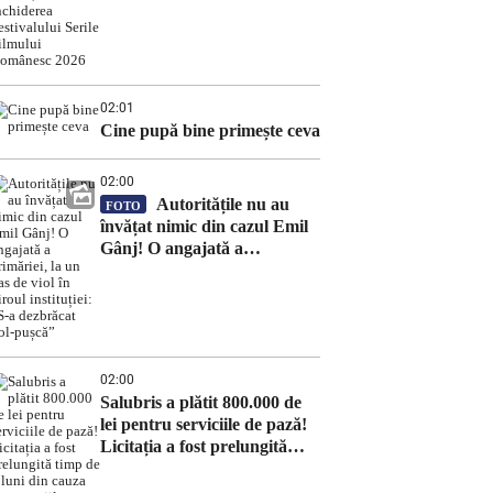
Filmului Românesc 2026
02:01
Cine pupă bine primește ceva
02:00
Autoritățile nu au
FOTO
învățat nimic din cazul Emil
Gânj! O angajată a
primăriei, la un pas de viol în
biroul instituției: „S-a
dezbrăcat gol-pușcă”
02:00
Salubris a plătit 800.000 de
lei pentru serviciile de pază!
Licitația a fost prelungită
timp de 8 luni din cauza
contestațiilor