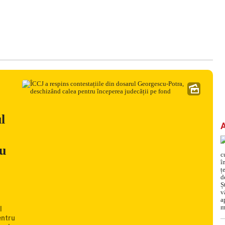
l
ru
l
entru