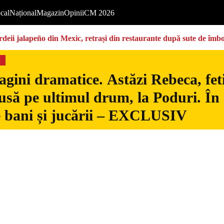
cal
Național
Magazin
Opinii
CM 2026
deii jalapeño din Mexic, retrași din restaurante după sute de îmbo
s
gini dramatice. Astăzi Rebeca, fetiț
usă pe ultimul drum, la Poduri. În s
 bani și jucării – EXCLUSIV