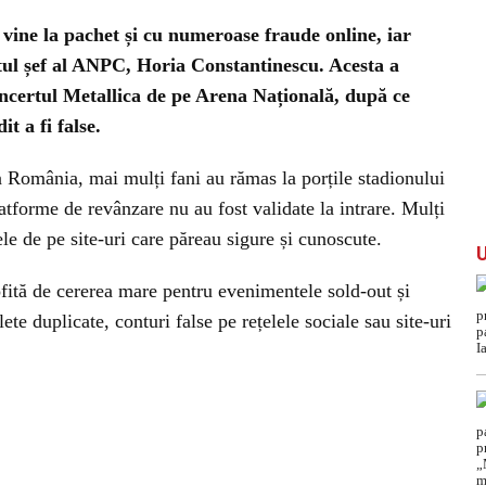
r vine la pachet și cu numeroase fraude online, iar
ostul șef al ANPC, Horia Constantinescu. Acesta a
concertul Metallica de pe Arena Națională, după ce
t a fi false.
in România, mai mulți fani au rămas la porțile stadionului
atforme de revânzare nu au fost validate la intrare. Mulți
le de pe site-uri care păreau sigure și cunoscute.
rofită de cererea mare pentru evenimentele sold-out și
ete duplicate, conturi false pe rețelele sociale sau site-uri