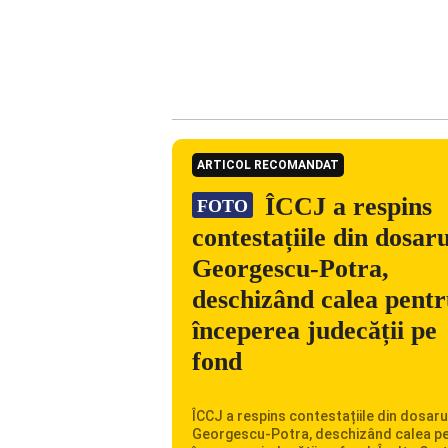
ARTICOL RECOMANDAT
ÎCCJ a respins
FOTO
contestațiile din dosaru
Georgescu-Potra,
deschizând calea pent
începerea judecății pe
fond
ÎCCJ a respins contestațiile din dosaru
Georgescu-Potra, deschizând calea p