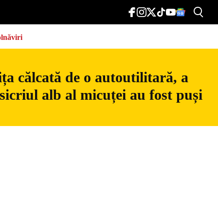
lnăviri
a călcată de o autoutilitară, a
icriul alb al micuței au fost puși