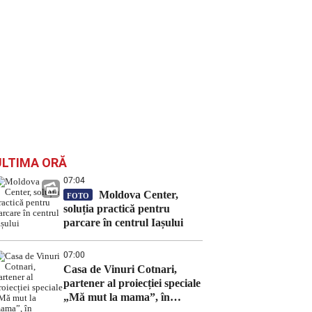
ULTIMA ORĂ
07:04
Moldova Center,
FOTO
soluția practică pentru
parcare în centrul Iașului
07:00
Casa de Vinuri Cotnari,
partener al proiecției speciale
„Mă mut la mama”, în
închiderea Festivalului Serile