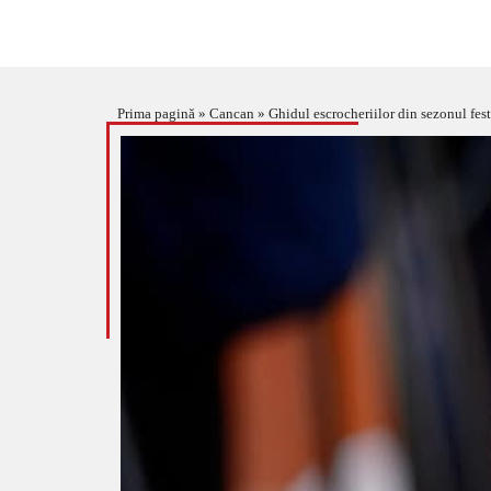
Prima pagină
»
Cancan
»
Ghidul escrocheriilor din sezonul fest