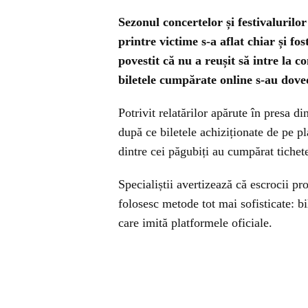
Sezonul concertelor și festivalurilo
printre victime s-a aflat chiar și f
povestit că nu a reușit să intre la 
biletele cumpărate online s-au dovedi
Potrivit relatărilor apărute în presa d
după ce biletele achiziționate de pe pl
dintre cei păgubiți au cumpărat tichete
Specialiștii avertizează că escrocii p
folosesc metode tot mai sofisticate: bil
care imită platformele oficiale.