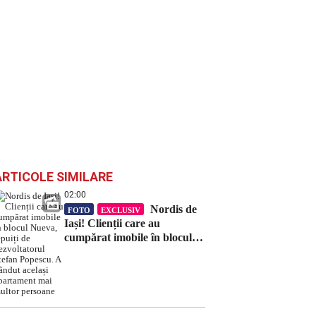
ARTICOLE SIMILARE
02:00
Nordis de
FOTO
EXCLUSIV
Iași! Clienții care au
cumpărat imobile în blocul
Nueva, țepuiți de
dezvoltatorul Ștefan Popescu.
A vândut același apartament
mai multor persoane