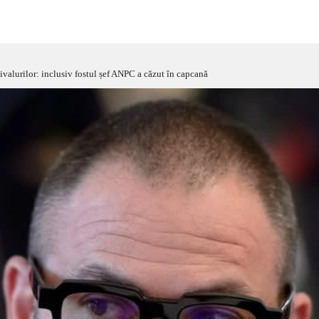
ivalurilor: inclusiv fostul șef ANPC a căzut în capcană