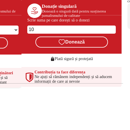
Donație singulară
ismului de
Donează o singură dată pentru susținerea
jurnalismului de calitate
Scrie suma pe care dorești să o donezi
Donează
Plată sigură și protejată
Contribuția ta face diferența
ținători
Ne ajuți să rămânem independenți și să aducem
și să
informații de care ai nevoie
tant