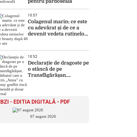
pentru pardoseală
10:57
Colagenul marin: ce este
cu adevărat și de ce a
devenit vedeta rutinelor
de beauty după 40 de ani
10:52
Declarație de dragoste pe
o stâncă de pe
Transfăgărășan.
Bărbatul care a scris
„Anna” cu spray graffiti
riscă amendă și dosar
penal
BZI - EDITIA DIGITALĂ - PDF
07 august 2026