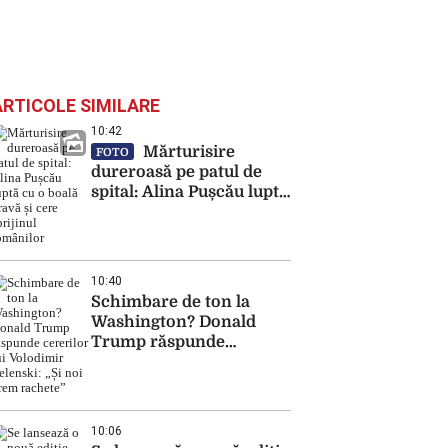
ARTICOLE SIMILARE
10:42
Mărturisire
FOTO
dureroasă pe patul de
spital: Alina Pușcău luptă
cu o boală gravă și cere
sprijinul românilor
10:40
Schimbare de ton la
Washington? Donald
Trump răspunde
cererilor lui Volodimir
Zelenski: „Și noi vrem
rachete”
10:06