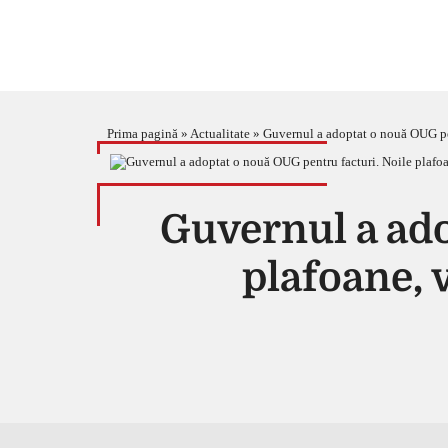
Prima pagină
»
Actualitate
»
Guvernul a adoptat o nouă OUG pent
Guvernul a ado
plafoane, v