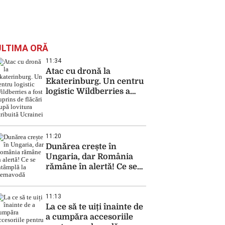
ULTIMA ORĂ
11:34
Atac cu dronă la
Ekaterinburg. Un centru
logistic Wildberries a
fost cuprins de flăcări
după lovitura atribuită
Ucrainei
11:20
Dunărea crește în
Ungaria, dar România
rămâne în alertă! Ce se
întâmplă la Cernavodă
11:13
La ce să te uiți înainte de
a cumpăra accesoriile