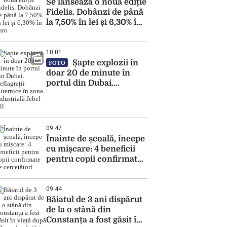
Se lansează o nouă ediție
Fidelis. Dobânzi de până
la 7,50% în lei și 6,30% în
euro
10:01
Șapte explozii în
FOTO
doar 20 de minute în
portul din Dubai.
Deflagrații puternice în
zona industrială Jebel
Ali
09:47
Înainte de școală, începe
cu mișcare: 4 beneficii
pentru copii confirmate
de cercetători
09:44
Băiatul de 3 ani dispărut
de la o stână din
Constanța a fost găsit în