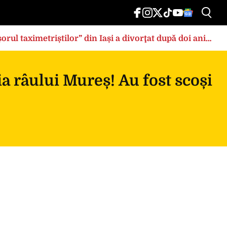
rul taximetriștilor” din Iași a divorţat după doi ani
bia râului Mureș! Au fost scoși