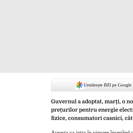
Urmărește BZI pe Google
Guvernul a adoptat, marți, o n
prețurilor pentru energie elect
fizice, consumatori casnici, cât
Aceasta va intra în vigoare începând c