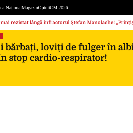
cal
Național
Magazin
Opinii
CM 2026
mai rezistat lângă infractorul Ștefan Manolache! „Prințișo
s
 bărbați, loviți de fulger în al
în stop cardio-respirator!