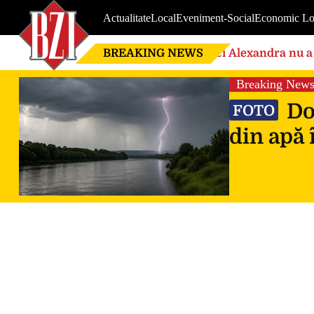
Actualitate
Local
Eveniment-Social
Economic Lo
BREAKING NEWS
Nici Alexandra nu a 
de căsnicie
Breaking New
Doi
FOTO
din apă 