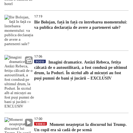
17:19
Ilie Bolojan, față în față cu întrebarea momentului:
va publica declarația de avere a partenerei sale?
17:06
FOTO
Imagini dramatice. Astăzi Rebeca, fetița
călcată de o autoutilitară, a fost condusă pe ultimul
drum, la Poduri. În sicriul alb al micuței au fost
puși pumni de bani și jucării – EXCLUSIV
17:00
VIDEO
Moment neașteptat la discursul lui Trump.
Un copil era să cadă de pe scenă