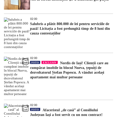
02:00
Salubris a plătit 800.000 de lei pentru serviciile de
pază! Licitația a fost prelungită timp de 8 luni din
cauza contestațiilor
02:00
FOTO
EXCLUSIV
Nordis de Iași! Clienții care au
cumpărat imobile în blocul Nueva, țepuiți de
dezvoltatorul Ștefan Popescu. A vândut același
apartament mai multor persoane
02:00
FOTO
Afaceristul „de casă” al Consiliului
Județean Iași a fost servit cu un nou contract!