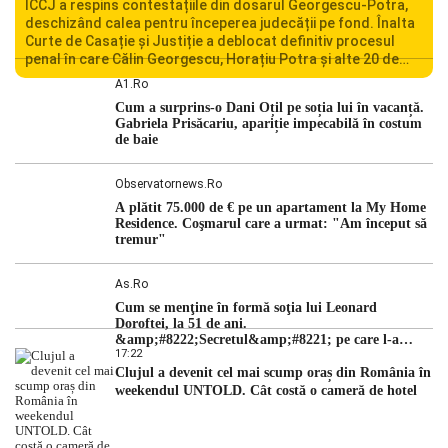
ÎCCJ a respins contestațiile din dosarul Georgescu-Potra,
deschizând calea pentru începerea judecății pe fond. Înalta
Curte de Casație și Justiție a deblocat definitiv procesul
penal în care Călin Georgescu, Horațiu Potra și alte 20 de
persoane sunt acuzați de acțiuni îndreptate împotriva
A1.ro
ordinii constituționale. În ședința din camera preliminară,
Cum a surprins-o Dani Oțil pe soția lui în vacanță.
judecătorii de la instanța supremă au […]
Gabriela Prisăcariu, apariție impecabilă în costum
de baie
Observatornews.ro
A plătit 75.000 de € pe un apartament la My Home
Residence. Coşmarul care a urmat: "Am început să
tremur"
As.ro
Cum se menţine în formă soţia lui Leonard
Doroftei, la 51 de ani.
&amp;#8222;Secretul&amp;#8221; pe care l-a
17:22
dezvăluit
Clujul a devenit cel mai scump oraș din România în
weekendul UNTOLD. Cât costă o cameră de hotel