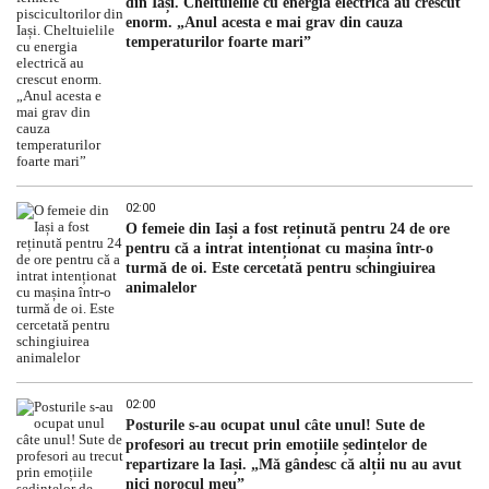
din Iași. Cheltuielile cu energia electrică au crescut
enorm. „Anul acesta e mai grav din cauza
temperaturilor foarte mari”
02:00
O femeie din Iași a fost reținută pentru 24 de ore
pentru că a intrat intenționat cu mașina într-o
turmă de oi. Este cercetată pentru schingiuirea
animalelor
02:00
Posturile s-au ocupat unul câte unul! Sute de
profesori au trecut prin emoțiile ședințelor de
repartizare la Iași. „Mă gândesc că alții nu au avut
nici norocul meu”