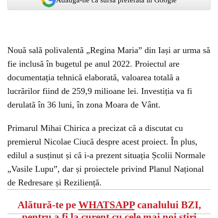
Nouă sală polivalentă „Regina Maria” din Iași ar urma să
fie inclusă în bugetul pe anul 2022. Proiectul are
documentația tehnică elaborată, valoarea totală a
lucrărilor fiind de 259,9 milioane lei. Investiția va fi
derulată în 36 luni, în zona Moara de Vânt.
Primarul Mihai Chirica a precizat că a discutat cu
premierul Nicolae Ciucă despre acest proiect. În plus,
edilul a susținut și că i-a prezent situația Școlii Normale
„Vasile Lupu”, dar și proiectele privind Planul Național
de Redresare și Reziliență.
Alătură-te pe
WHATSAPP
canalului BZI,
pentru a fi la curent cu cele mai noi știri