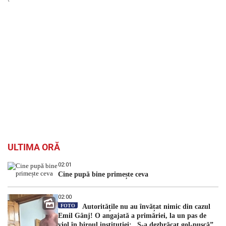
`
ULTIMA ORĂ
02:01
Cine pupă bine primește ceva
02:00
FOTO
Autoritățile nu au învățat nimic din cazul
Emil Gânj! O angajată a primăriei, la un pas de
viol în biroul instituției: „S-a dezbrăcat gol-pușcă”