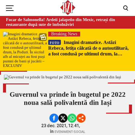
Focar de Salmonella! Ardeii jalapeño din Mexic, retrași din
restaurante după sute de îmbolnăviri
Breaking News
Imagini dramatice. Astăzi
FOTO
Rebeca, fetița călcată de o autoutilitară,
a fost condusă pe ultimul drum, la
Poduri. În sicriul alb al micuței au fost
puși pumni de bani și jucării –
EXCLUSIV
Guvernul va prinde în bugetul pe 2022
noua sală polivalentă din Iași
23 dec. 2021, 12:41,
în
EVENIMENT-SOCIAL