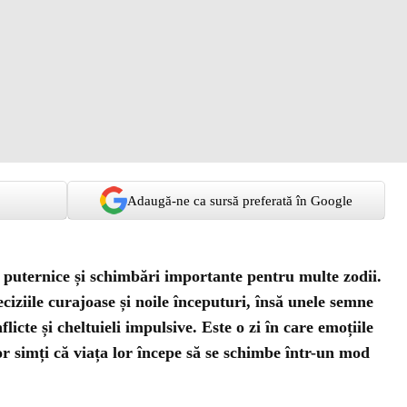
Adaugă-ne ca sursă preferată în Google
 puternice și schimbări importante pentru multe zodii.
iziile curajoase și noile începuturi, însă unele semne
flicte și cheltuieli impulsive. Este o zi în care emoțiile
or simți că viața lor începe să se schimbe într-un mod