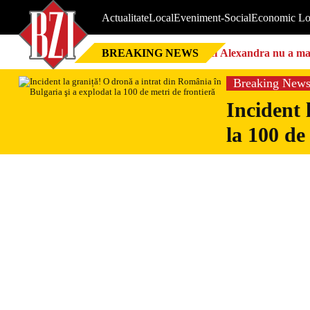
Actualitate
Local
Eveniment-Social
Economic Lo
BREAKING NEWS
Nici Alexandra nu a mai 
Breaking New
Incident 
la 100 de