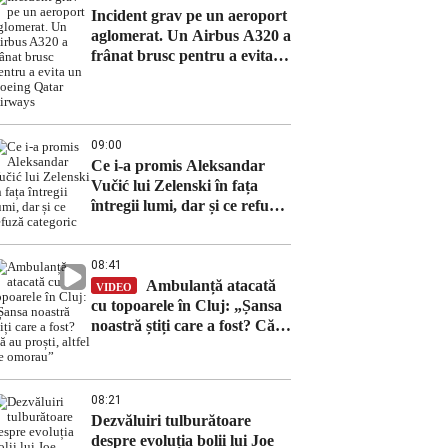
Incident grav pe un aeroport
aglomerat. Un Airbus A320 a
frânat brusc pentru a evita
un Boeing Qatar Airways
09:00
Ce i-a promis Aleksandar
Vučić lui Zelenski în fața
întregii lumi, dar și ce refuză
categoric
08:41
Ambulanță atacată
VIDEO
cu topoarele în Cluj: „Șansa
noastră știți care a fost? Că
au proști, altfel ne omorau”
08:21
Dezvăluiri tulburătoare
despre evoluția bolii lui Joe