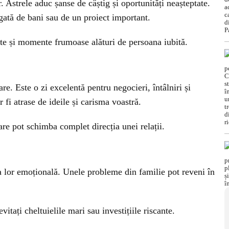
r. Astrele aduc șanse de câștig și oportunități neașteptate.
egată de bani sau de un proiect important.
ște și momente frumoase alături de persoana iubită.
e. Este o zi excelentă pentru negocieri, întâlniri și
fi atrase de ideile și carisma voastră.
care pot schimba complet direcția unei relații.
rea lor emoțională. Unele probleme din familie pot reveni în
itați cheltuielile mari sau investițiile riscante.