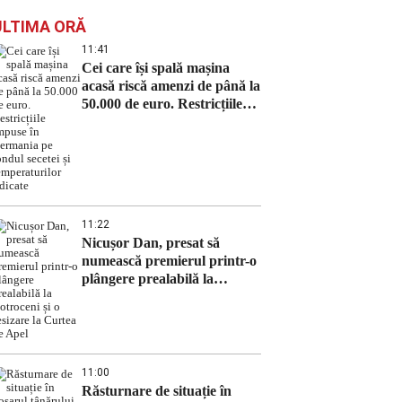
ULTIMA ORĂ
11:41
Cei care își spală mașina
acasă riscă amenzi de până la
50.000 de euro. Restricțiile
impuse în Germania pe
fondul secetei și
temperaturilor ridicate
11:22
Nicușor Dan, presat să
numească premierul printr-o
plângere prealabilă la
Cotroceni și o sesizare la
Curtea de Apel
11:00
Răsturnare de situație în