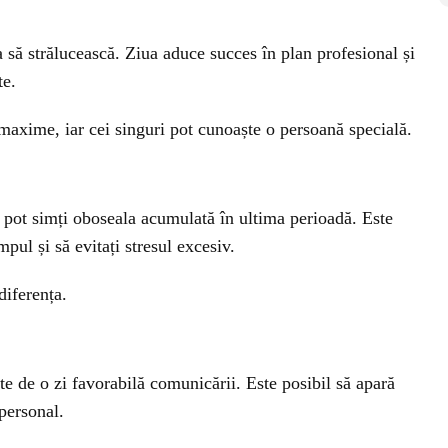
sa să strălucească. Ziua aduce succes în plan profesional și
te.
maxime, iar cei singuri pot cunoaște o persoană specială.
i pot simți oboseala acumulată în ultima perioadă. Este
pul și să evitați stresul excesiv.
diferența.
te de o zi favorabilă comunicării. Este posibil să apară
 personal.