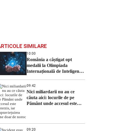
ARTICOLE SIMILARE
10:00
România a câștigat opt
medalii la Olimpiada
Internațională de Inteligență
Artificială 2026
09:42
Nici miliardarii nu au ce
căuta aici: locurile de pe
Pământ unde accesul este
interzis, iar supraviețuirea
ține doar de noroc
09:20