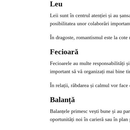
Leu
Leii sunt în centrul atenției și au șan
posibilitatea unor colaborări importan
În dragoste, romantismul este la cote 
Fecioară
Fecioarele au multe responsabilități ș
important să vă organizați mai bine tim
În relații, răbdarea și calmul vor face 
Balanță
Balanțele primesc vești bune și au par
oportunități noi în carieră sau în plan