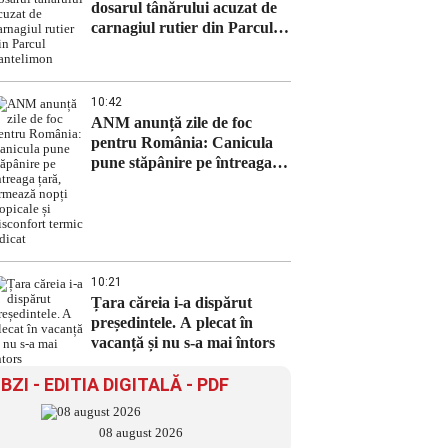
dosarul tânărului acuzat de
carnagiul rutier din Parcul
Pantelimon
10:42
ANM anunță zile de foc
pentru România: Canicula
pune stăpânire pe întreaga
țară, urmează nopți tropicale
și disconfort termic ridicat
10:21
Țara căreia i-a dispărut
președintele. A plecat în
vacanță și nu s-a mai întors
BZI - EDITIA DIGITALĂ - PDF
08 august 2026