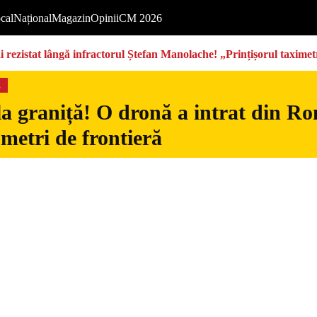
cal
Național
Magazin
Opinii
CM 2026
rezistat lângă infractorul Ștefan Manolache! „Prințișorul taximetri
s
la graniță! O dronă a intrat din Ro
 metri de frontieră