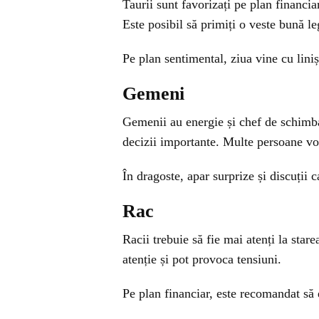
Taurii sunt favorizați pe plan financia
Este posibil să primiți o veste bună l
Pe plan sentimental, ziua vine cu lini
Gemeni
Gemenii au energie și chef de schimbar
decizii importante. Multe persoane vor 
În dragoste, apar surprize și discuții 
Rac
Racii trebuie să fie mai atenți la sta
atenție și pot provoca tensiuni.
Pe plan financiar, este recomandat să ev