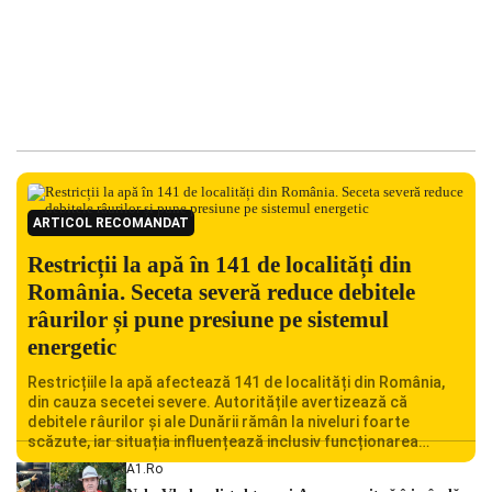
ARTICOL RECOMANDAT
Restricții la apă în 141 de localități din
România. Seceta severă reduce debitele
râurilor și pune presiune pe sistemul
energetic
Restricțiile la apă afectează 141 de localități din România,
din cauza secetei severe. Autoritățile avertizează că
debitele râurilor și ale Dunării rămân la niveluri foarte
scăzute, iar situația influențează inclusiv funcționarea
Centralei Nucleare de la Cernavodă. România se confruntă
A1.ro
cu una dintre cele mai dificile perioade din punct de vedere