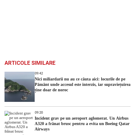
ARTICOLE SIMILARE
09:42
Nici miliardarii nu au ce căuta aici: locurile de pe
Pământ unde accesul este interzis, iar supraviețuirea
ține doar de noroc
09:20
Incident grav pe un aeroport aglomerat. Un Airbus
A320 a frânat brusc pentru a evita un Boeing Qatar
Airways