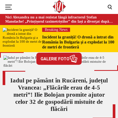
Nici Alexandra nu a mai rezistat lângă infractorul Ștefan
Manolache! „Prințișorul taximetriștilor” din Iași a divorţat după
doi ani de căsnicie
Breaking News
Incident la graniță! O dronă a intrat din
România în Bulgaria şi a explodat la 100
de metri de frontieră
GALERIE FOTO
13
Iadul pe pământ în Rucăreni, județul
Vrancea: „Flăcările erau de 4-5
metri”! Ilie Bolojan promite ajutor
celor 32 de gospodării mistuite de
flăcări