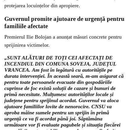
protejarea locuințelor din apropiere.
Guvernul promite ajutoare de urgență pentru
familiile afectate
Premierul
Ilie Bolojan
a anunțat măsuri concrete pentru
sprijinirea victimelor.
„SUNT ALĂTURI DE TOȚI CEI AFECTAȚI DE
INCENDIUL DIN COMUNA SOVEJA, JUDEȚUL
VRANCEA. Am fost în legătură cu autoritățile pe
durata intervenției. În această seară, m-am asigurat că
pentru toate persoanele evacuate din gospodăriile
cuprinse de foc există soluții de cazare și bunuri de
primă necesitate. Mulțumesc autorităților locale și
județene pentru sprijinul acordat. Guvernul va aloca
ajutoare familiilor lovite de nenorocire. CNSU va
aproba mâine sumele pentru un sprijin în primă
urgență ce va fi acordat până joi. Săptămâna
următoare vor fi evaluate pagubele și situația fiecărei