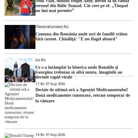
Nelu Vlad, solistul trupei Azur, nevoit să își vândă
hidrologic din ultimii ani. Lipsa […]
terenul din Băile Tușnad. Cât cere pe el: „Timpul
nu îmi mai permite”
Observatornews.ro
Comuna din România unde zeci de familii trăiesc
fără curent. Chisăliţă: "E un flagel absurd"
As.ro
Ce s-a întâmplat la biserica unde Ronaldo şi
Georgina trebuiau să aibă nunta. Imaginile au
devenit rapid virale
17:40, 07 Aug 2026
Decizie de ultimă oră a Agenției Medicamentului!
Două medicamente cunoscute, retrase temporar de
la vânzare
14:40, 07 Aug 2026