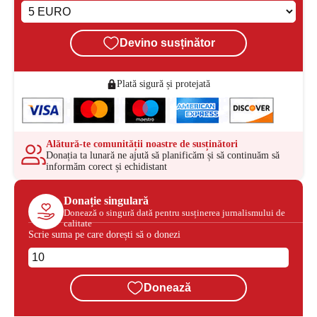
Devino susținător
Plată sigură și protejată
Alătură-te comunității noastre de susținători
Donația ta lunară ne ajută să planificăm și să continuăm să
informăm corect și echidistant
Donație singulară
Donează o singură dată pentru susținerea jurnalismului de
calitate
Scrie suma pe care dorești să o donezi
Donează