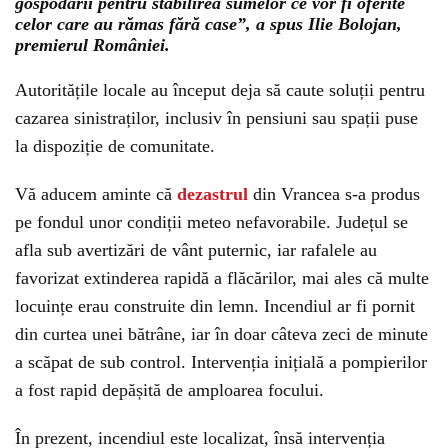
gospodării pentru stabilirea sumelor ce vor fi oferite
celor care au rămas fără case”, a spus Ilie Bolojan,
premierul României.
Autoritățile locale au început deja să caute soluții pentru
cazarea sinistraților, inclusiv în pensiuni sau spații puse
la dispoziție de comunitate.
Vă aducem aminte că
dezastrul
din
Vrancea
s-a produs
pe fondul unor condiții meteo nefavorabile. Județul se
afla sub avertizări de vânt puternic, iar rafalele au
favorizat extinderea rapidă a flăcărilor, mai ales că multe
locuințe erau construite din lemn. Incendiul ar fi pornit
din curtea unei bătrâne, iar în doar câteva zeci de minute
a scăpat de sub control. Intervenția inițială a pompierilor
a fost rapid depășită de amploarea focului.
În prezent, incendiul este localizat, însă intervenția