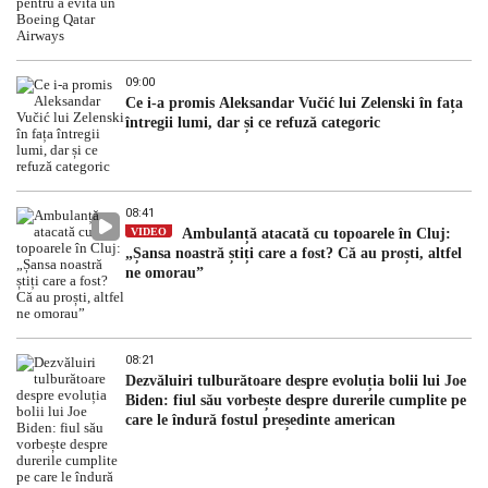
09:00
Ce i-a promis Aleksandar Vučić lui Zelenski în fața
întregii lumi, dar și ce refuză categoric
08:41
VIDEO
Ambulanță atacată cu topoarele în Cluj:
„Șansa noastră știți care a fost? Că au proști, altfel
ne omorau”
08:21
Dezvăluiri tulburătoare despre evoluția bolii lui Joe
Biden: fiul său vorbește despre durerile cumplite pe
care le îndură fostul președinte american