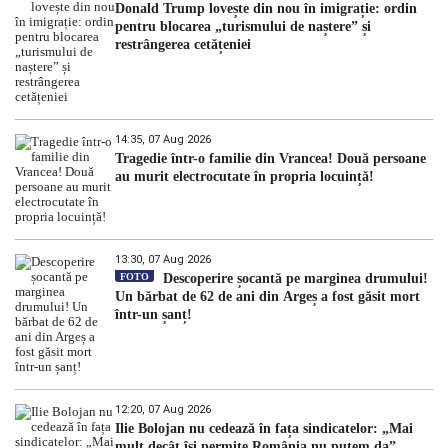
Donald Trump lovește din nou în imigrație: ordin
pentru blocarea „turismului de naștere” și
restrângerea cetățeniei
14:35, 07 Aug 2026
Tragedie într-o familie din Vrancea! Două persoane
au murit electrocutate în propria locuință!
13:30, 07 Aug 2026
FOTO
Descoperire șocantă pe marginea drumului!
Un bărbat de 62 de ani din Argeș a fost găsit mort
într-un șanț!
12:20, 07 Aug 2026
Ilie Bolojan nu cedează în fața sindicatelor: „Mai
mult decât își permite România nu putem da”