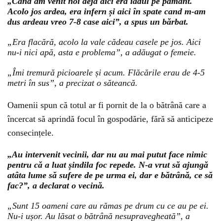
„Când am venit noi deja aici era iadul pe pământ.
Acolo jos ardea, era infern și aici în spate cand m-am
dus ardeau vreo 7-8 case aici”, a spus un bărbat.
„Era flacără, acolo la vale cădeau casele pe jos. Aici
nu-i nici apă, asta e problema”, a adăugat o femeie.
„Îmi tremură picioarele și acum. Flăcările erau de 4-5
metri în sus”, a precizat o săteancă.
Oamenii spun că totul ar fi pornit de la o bătrână care a
încercat să aprindă focul în gospodărie, fără să anticipeze
consecințele.
„Au intervenit vecinii, dar nu au mai putut face nimic
pentru că a luat șindila foc repede. N-a vrut să ajungă
atâta lume să sufere de pe urma ei, dar e bătrână, ce să
fac?”, a declarat o vecină.
„Sunt 15 oameni care au rămas pe drum cu ce au pe ei.
Nu-i ușor. Au lăsat o bătrână nesupravegheată”, a