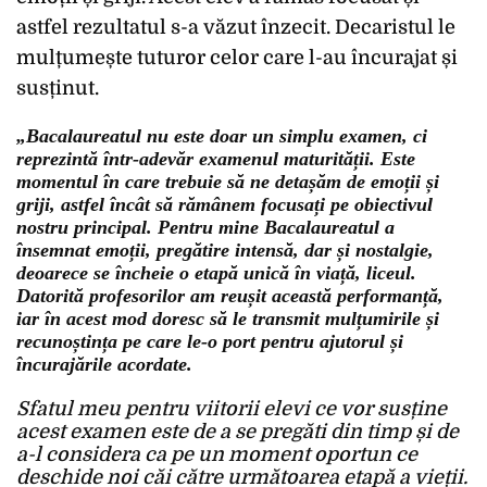
astfel rezultatul s-a văzut înzecit. Decaristul le
mulțumește tuturor celor care l-au încurajat și
susținut.
„Bacalaureatul nu este doar un simplu examen, ci
reprezintă într-adevăr examenul maturității. Este
momentul în care trebuie să ne detașăm de emoții și
griji, astfel încât să rămânem focusați pe obiectivul
nostru principal. Pentru mine Bacalaureatul a
însemnat emoții, pregătire intensă, dar și nostalgie,
deoarece se încheie o etapă unică în viață, liceul.
Datorită profesorilor am reușit această performanță,
iar în acest mod doresc să le transmit mulțumirile și
recunoștința pe care le-o port pentru ajutorul și
încurajările acordate.
Sfatul meu pentru viitorii elevi ce vor susține
acest examen este de a se pregăti din timp și de
a-l considera ca pe un moment oportun ce
deschide noi căi către următoarea etapă a vieții.