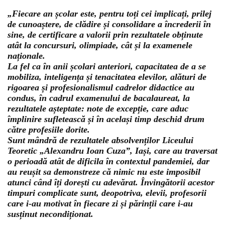
„Fiecare an școlar este, pentru toți cei implicați, prilej
de cunoaștere, de clădire și consolidare a încrederii în
sine, de certificare a valorii prin rezultatele obținute
atât la concursuri, olimpiade, cât și la examenele
naționale.
La fel ca în anii școlari anteriori, capacitatea de a se
mobiliza, inteligența și tenacitatea elevilor, alături de
rigoarea și profesionalismul cadrelor didactice au
condus, în cadrul examenului de bacalaureat, la
rezultatele așteptate: note de excepție, care aduc
împlinire sufletească și în același timp deschid drum
către profesiile dorite.
Sunt mândră de rezultatele absolvenților Liceului
Teoretic „Alexandru Ioan Cuza”, Iași, care au traversat
o perioadă atât de dificila în contextul pandemiei, dar
au reușit sa demonstreze că nimic nu este imposibil
atunci când îți dorești cu adevărat. Învingătorii acestor
timpuri complicate sunt, deopotriva, elevii, profesorii
care i-au motivat în fiecare zi și părinții care i-au
susținut necondiționat.