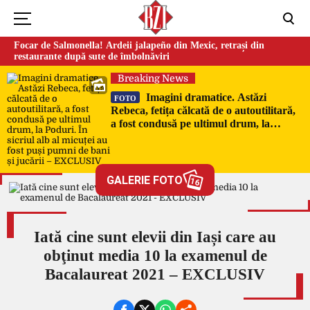
Focar de Salmonella! Ardeii jalapeño din Mexic, retrași din
restaurante după sute de îmbolnăviri
Breaking News
Imagini dramatice. Astăzi
FOTO
Rebeca, fetița călcată de o autoutilitară,
a fost condusă pe ultimul drum, la
Poduri. În sicriul alb al micuței au fost
puși pumni de bani și jucării –
EXCLUSIV
GALERIE FOTO
16
Iată cine sunt elevii din Iași care au
obţinut media 10 la examenul de
Bacalaureat 2021 – EXCLUSIV