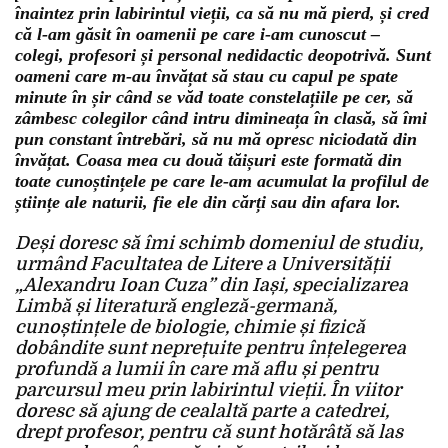
înaintez prin labirintul vieții, ca să nu mă pierd, și cred
că l-am găsit în oamenii pe care i-am cunoscut –
colegi, profesori și personal nedidactic deopotrivă. Sunt
oameni care m-au învățat să stau cu capul pe spate
minute în șir când se văd toate constelațiile pe cer, să
zâmbesc colegilor când intru dimineața în clasă, să îmi
pun constant întrebări, să nu mă opresc niciodată din
învățat. Coasa mea cu două tăișuri este formată din
toate cunoștințele pe care le-am acumulat la profilul de
științe ale naturii, fie ele din cărți sau din afara lor.
Deși doresc să îmi schimb domeniul de studiu,
urmând Facultatea de Litere a Universității
„Alexandru Ioan Cuza” din Iași, specializarea
Limbă și literatură engleză-germană,
cunoștințele de biologie, chimie și fizică
dobândite sunt neprețuite pentru înțelegerea
profundă a lumii în care mă aflu și pentru
parcursul meu prin labirintul vieții. În viitor
doresc să ajung de cealaltă parte a catedrei,
drept profesor, pentru că sunt hotărâtă să las