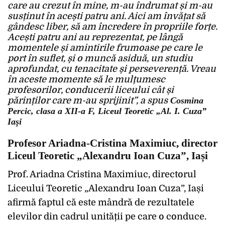
care au crezut în mine, m-au îndrumat și m-au
susținut în acești patru ani. Aici am învățat să
gândesc liber, să am încredere în propriile forțe.
Acești patru ani au reprezentat, pe lângă
momentele și amintirile frumoase pe care le
port în suflet, și o muncă asiduă, un studiu
aprofundat, cu tenacitate și perseverență. Vreau
în aceste momente să le mulțumesc
profesorilor, conducerii liceului cât și
părinților care m-au sprijinit”, a spus
Cosmina
Percic, clasa a XII-a F, Liceul Teoretic „Al. I. Cuza”
Iaşi
Profesor Ariadna-Cristina Maximiuc, director
Liceul Teoretic „Alexandru Ioan Cuza”, Iași
Prof. Ariadna Cristina Maximiuc, directorul
Liceului Teoretic „Alexandru Ioan Cuza”, Iași
afirmă faptul că este mândră de rezultatele
elevilor din cadrul unității pe care o conduce.