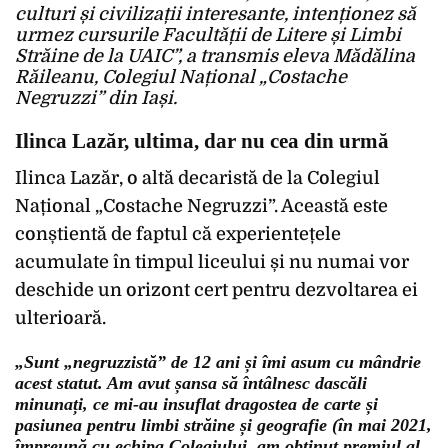
culturi și civilizații interesante, intenționez să
urmez cursurile Facultății de Litere și Limbi
Străine de la UAIC”, a transmis eleva Mădălina
Răileanu, Colegiul Național „Costache
Negruzzi” din Iași.
Ilinca Lazăr, ultima, dar nu cea din urmă
Ilinca Lazăr, o altă decaristă de la Colegiul
Național „Costache Negruzzi”. Această este
conștientă de faptul că experientețele
acumulate în timpul liceului și nu numai vor
deschide un orizont cert pentru dezvoltarea ei
ulterioară.
„Sunt „negruzzistă” de 12 ani și îmi asum cu mândrie
acest statut. Am avut șansa să întâlnesc dascăli
minunați, ce mi-au insuflat dragostea de carte și
pasiunea pentru limbi străine și geografie (în mai 2021,
împreună cu echipa Colegiului, am obținut premiul al