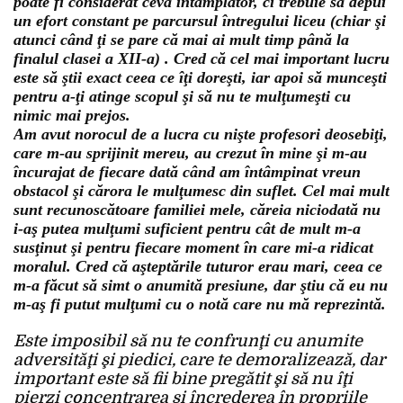
poate fi considerat ceva întâmplător, ci trebuie să depui
un efort constant pe parcursul întregului liceu (chiar şi
atunci când ţi se pare că mai ai mult timp până la
finalul clasei a XII-a) . Cred că cel mai important lucru
este să ştii exact ceea ce îţi doreşti, iar apoi să munceşti
pentru a-ţi atinge scopul şi să nu te mulţumeşti cu
nimic mai prejos.
Am avut norocul de a lucra cu nişte profesori deosebiţi,
care m-au sprijinit mereu, au crezut în mine şi m-au
încurajat de fiecare dată când am întâmpinat vreun
obstacol şi cărora le mulţumesc din suflet. Cel mai mult
sunt recunoscătoare familiei mele, căreia niciodată nu
i-aş putea mulţumi suficient pentru cât de mult m-a
susţinut şi pentru fiecare moment în care mi-a ridicat
moralul. Cred că aşteptările tuturor erau mari, ceea ce
m-a făcut să simt o anumită presiune, dar ştiu că eu nu
m-aş fi putut mulţumi cu o notă care nu mă reprezintă.
Este imposibil să nu te confrunţi cu anumite
adversităţi şi piedici, care te demoralizează, dar
important este să fii bine pregătit şi să nu îţi
pierzi concentrarea şi încrederea în propriile