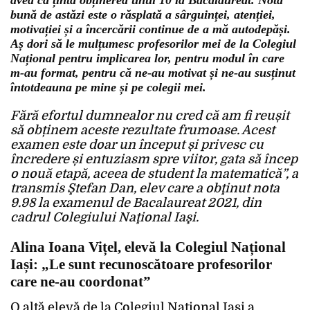
avea ca țintă obținerea unui 10 la Bacalaureat. Notă
bună de astăzi este o răsplată a sârguinței, atenției,
motivației și a încercării continue de a mă autodepăși.
Aș dori să le mulțumesc profesorilor mei de la Colegiul
Național pentru implicarea lor, pentru modul în care
m-au format, pentru că ne-au motivat și ne-au susținut
întotdeauna pe mine și pe colegii mei.
Fără efortul dumnealor nu cred că am fi reușit
să obținem aceste rezultate frumoase. Acest
examen este doar un început și privesc cu
încredere și entuziasm spre viitor, gata să încep
o nouă etapă, aceea de student la matematică”, a
transmis Ştefan Dan, elev care a obţinut nota
9.98 la examenul de Bacalaureat 2021, din
cadrul Colegiului Naţional Iaşi.
Alina Ioana Vițel, elevă la Colegiul Național
Iași: „Le sunt recunoscătoare profesorilor
care ne-au coordonat”
O altă elevă de la Colegiul Național Iași a