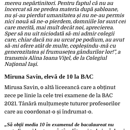
mereu nepărtinitori. Pentru faptul că nu au
încercat să ne predea materia după șabloane,
nu și-au pierdut umanitatea și nu ne-au permis
nici nouă să ne-o pierdem, domniile lor sunt cei
care merită, mai mult decât noi, aprecierea.
Sper să nu uit niciodată să-mi admir colegii
care, chiar dacă nu au urcat pe podium, au avut
să-mi ofere atât de multe, copleșindu-mă cu
generozitatea și frumusețea gândurilor lor!”, a
transmis
Alina Ioana Viţel, de la Colegiul
Naţional Iaşi.
Miruna Savin, elevă de 10 la BAC
Mirusa Savin, o altă liceeancă care a obținut
zece pe linie la cele trei examene de la BAC
2021. Tânără mulțumește tuturor profesorilor
care au coordonat-o și îndrumat-o.
„Să obţii media 10 în examenul de bacalaureat nu