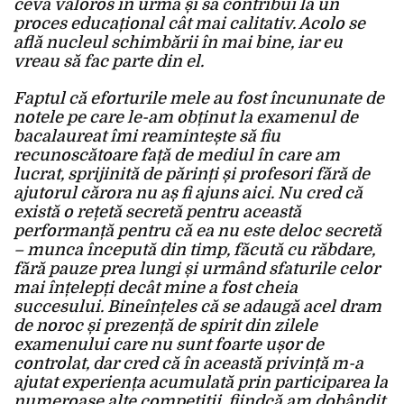
ceva valoros în urmă și să contribui la un
proces educațional cât mai calitativ. Acolo se
află nucleul schimbării în mai bine, iar eu
vreau să fac parte din el.
Faptul că eforturile mele au fost încununate de
notele pe care le-am obținut la examenul de
bacalaureat îmi reamintește să fiu
recunoscătoare față de mediul în care am
lucrat, sprijinită de părinți și profesori fără de
ajutorul cărora nu aș fi ajuns aici. Nu cred că
există o rețetă secretă pentru această
performanță pentru că ea nu este deloc secretă
– munca începută din timp, făcută cu răbdare,
fără pauze prea lungi și urmând sfaturile celor
mai înțelepți decât mine a fost cheia
succesului. Bineînțeles că se adaugă acel dram
de noroc și prezență de spirit din zilele
examenului care nu sunt foarte ușor de
controlat, dar cred că în această privință m-a
ajutat experiența acumulată prin participarea la
numeroase alte competiții, fiindcă am dobândit