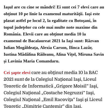
Iaşul are cu cine se mândri! Ei sunt cei 7 elevi care au
obţinut 10 pe linie la examenul maturităţii. Iaşi este
plasat astfel pe locul 2, la egalitate cu Botoşani, în
topul judeţelor cu cele mai multe note maxime din
România. Elevii care au obţinut media 10 la
examenul de Bacalaureat 2021 la Iaşi sunt: Răzvan
Iulian Mogâldeaţa, Alexia Carson, Ilinca Lazăr,
Iustina Mădălina Răileanu, Alina Vițel, Miruna Savin
şi Lavinia Maria Comandaru.
Cei şapte elevi
care au obţinut media 10 la BAC
2021 sunt de la Colegiul Naţional Iaşi, Liceul
Teoretic de Informatică „Grigore Moisil” Iaşi,
Colegiul Naţional „Costache Negruzzi” Iaşi,
Colegiul Naţional „Emil Racoviţa” Iaşi şi Liceul
Teoretic „Dimitrie Cantemir” din Iaşi.