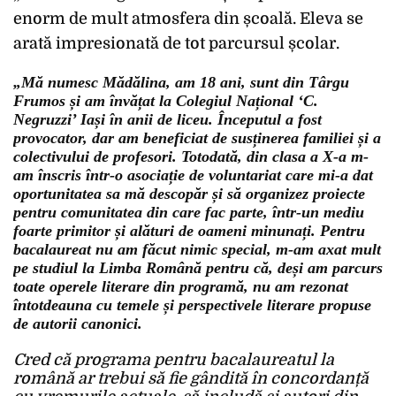
enorm de mult atmosfera din școală. Eleva se
arată impresionată de tot parcursul școlar.
„Mă numesc Mădălina, am 18 ani, sunt din Târgu
Frumos și am învățat la Colegiul Național ‘C.
Negruzzi’ Iași în anii de liceu. Începutul a fost
provocator, dar am beneficiat de susținerea familiei și a
colectivului de profesori. Totodată, din clasa a X-a m-
am înscris într-o asociație de voluntariat care mi-a dat
oportunitatea sa mă descopăr și să organizez proiecte
pentru comunitatea din care fac parte, într-un mediu
foarte primitor și alături de oameni minunați. Pentru
bacalaureat nu am făcut nimic special, m-am axat mult
pe studiul la Limba Română pentru că, deși am parcurs
toate operele literare din programă, nu am rezonat
întotdeauna cu temele și perspectivele literare propuse
de autorii canonici.
Cred că programa pentru bacalaureatul la
română ar trebui să fie gândită în concordanță