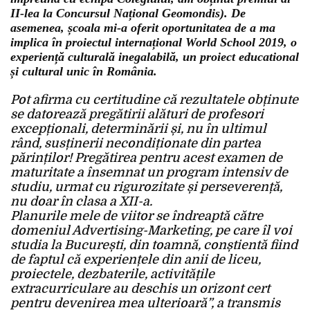
II-lea la Concursul Național Geomondis). De
asemenea, școala mi-a oferit oportunitatea de a ma
implica în proiectul internațional World School 2019, o
experiență culturală inegalabilă, un proiect educational
și cultural unic în România.
Pot afirma cu certitudine că rezultatele obținute
se datorează pregătirii alături de profesori
excepționali, determinării și, nu în ultimul
rând, susținerii necondiționate din partea
părinților! Pregătirea pentru acest examen de
maturitate a însemnat un program intensiv de
studiu, urmat cu rigurozitate și perseverență,
nu doar în clasa a XII-a.
Planurile mele de viitor se îndreaptă către
domeniul Advertising-Marketing, pe care îl voi
studia la București, din toamnă, conștientă fiind
de faptul că experiențele din anii de liceu,
proiectele, dezbaterile, activitățile
extracurriculare au deschis un orizont cert
pentru devenirea mea ulterioară”, a transmis