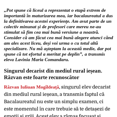
„Pot spune că liceul a reprezentat o etapă extrem de
importantă în maturizarea mea, iar bacalaureatul a dus
la definitivarea acestei experiențe. Am avut parte de un
colectiv minunat și de profesori care mereu ne-au
stimulat să fim cea mai bună versiune a noastră.
Consider că am făcut cea mai bună alegere atunci cănd
am ales acest liceu, deși voi urma o cu totul altă
specializare. Nu mă aşteptam la această medie, dar pot
spune că tot efortul a meritat pe deplin”, a transmis
eleva Lavinia Maria Comandaru.
Singurul decarist din mediul rural ieșean.
Răzvan este foarte recunoscător
Răzvan Iuliuan Mogîldeaţă
, singurul elev decarist
din mediul rural ieșean, a transmis faptul că
Bacalaureatul nu este un simplu examen, ci
este momentul în care trebuie să te detașezi de
emoții și griji. Acest elev a rămas focusat și