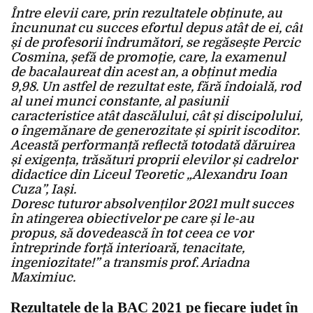
Între elevii care, prin rezultatele obținute, au
încununat cu succes efortul depus atât de ei, cât
și de profesorii îndrumători, se regăsește Percic
Cosmina, șefă de promoție, care, la examenul
de bacalaureat din acest an, a obținut media
9,98. Un astfel de rezultat este, fără îndoială, rod
al unei munci constante, al pasiunii
caracteristice atât dascălului, cât și discipolului,
o îngemănare de generozitate și spirit iscoditor.
Această performanță reflectă totodată dăruirea
și exigența, trăsături proprii elevilor și cadrelor
didactice din Liceul Teoretic „Alexandru Ioan
Cuza”, Iași.
Doresc tuturor absolvenților 2021 mult succes
în atingerea obiectivelor pe care și le-au
propus, să dovedească în tot ceea ce vor
întreprinde forță interioară, tenacitate,
ingeniozitate!” a transmis prof. Ariadna
Maximiuc.
Rezultatele de la BAC 2021 pe fiecare județ în