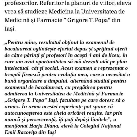
profesorilor. Referitor la planuri de viitor, eleva
vrea să studieze Medicina la Universitatea de
Medicină și Farmacie ” Grigore T. Popa” din
Iași.
„Pentru mine, rezultatul obținut la examenul de
bacalaureat oglindește efortul depus și sprijinul oferit
de către părinți și profesori în acești 4 ani de liceu, în
care am avut oportunitatea să mă dezvolt atât pe plan
intelectual, cât și social. Acest examen a reprezentat o
treaptă firească pentru evoluția mea, care a necesitat o
bună organizare a timpului, alternând studiul pentru
examenul de bacalaureat, cu pregătirea pentru
admiterea la Universitatea de Medicină și Farmacie
„Grigore T. Popa” Iași, facultate pe care doresc să o
urmez. În urma acestei experiențe pot spune că
autocunoașterea este cheia oricărei reușite, iar prin
muncă și perseverență, îți poți depăși limitele”, a
menționat Harja Diana, elevă la Colegiul Național
Emil Racoviţa din Iași