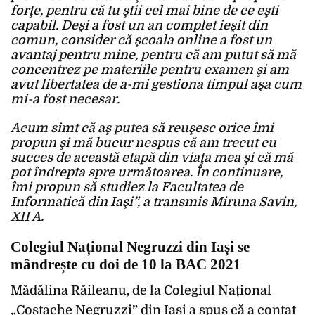
forţe, pentru că tu ştii cel mai bine de ce eşti
capabil. Deşi a fost un an complet ieşit din
comun, consider că şcoala online a fost un
avantaj pentru mine, pentru că am putut să mă
concentrez pe materiile pentru examen şi am
avut libertatea de a-mi gestiona timpul aşa cum
mi-a fost necesar.
Acum simt că aş putea să reuşesc orice îmi
propun şi mă bucur nespus că am trecut cu
succes de această etapă din viaţa mea şi că mă
pot îndrepta spre următoarea. În continuare,
îmi propun să studiez la Facultatea de
Informatică din Iaşi”, a transmis Miruna Savin,
XII A.
Colegiul Național Negruzzi din Iași se
mândrește cu doi de 10 la BAC 2021
Mădălina Răileanu, de la Colegiul Național
„Costache Negruzzi” din Iași a spus că a contat