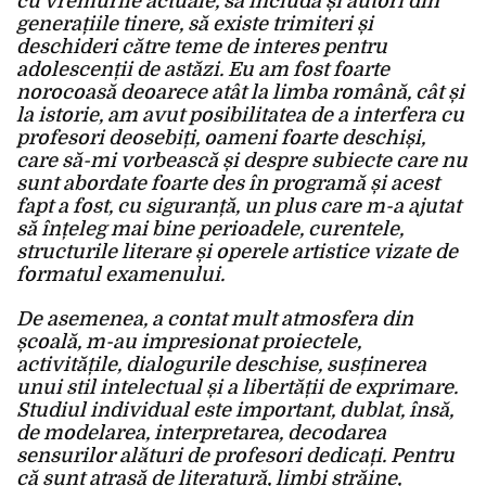
cu vremurile actuale, să includă și autori din
generațiile tinere, să existe trimiteri și
deschideri către teme de interes pentru
adolescenții de astăzi. Eu am fost foarte
norocoasă deoarece atât la limba română, cât și
la istorie, am avut posibilitatea de a interfera cu
profesori deosebiți, oameni foarte deschiși,
care să-mi vorbească și despre subiecte care nu
sunt abordate foarte des în programă și acest
fapt a fost, cu siguranță, un plus care m-a ajutat
să înțeleg mai bine perioadele, curentele,
structurile literare și operele artistice vizate de
formatul examenului.
De asemenea, a contat mult atmosfera din
școală, m-au impresionat proiectele,
activitățile, dialogurile deschise, susținerea
unui stil intelectual și a libertății de exprimare.
Studiul individual este important, dublat, însă,
de modelarea, interpretarea, decodarea
sensurilor alături de profesori dedicați. Pentru
că sunt atrasă de literatură, limbi străine,