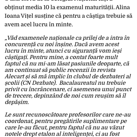
obținut media 10 la examenul maturității. Alina
Ioana Vițel susține că pentru a câștiga trebuie să
avem acel lucru în minte.
„Văd examenele naționale ca prilej de a intra în
concurență cu noi înșine. Dacă avem acest
lucru în minte, atunci cu siguranță vom ieși
câștigați. Pentru mine, a contat foarte mult
faptul că nu mi-am lăsat pasiunile deoparte, că
am continuat să public recenzii în revista
Alecart și să mă implic în clubul de dezbateri al
școlii (CN Dezbate). Bacalaureatul nu trebuie
privit cu încrâncenare, ci asemenea unui punct
de trecere, depinzând de noi cum reușim să îl
depășim.
Le sunt recunoscătoare profesorilor care ne-au
coordonat, pentru pregătirile suplimentare pe
care le-au făcut, pentru faptul că nu au văzut
notele drept etalon al inteligenței, ci au fost