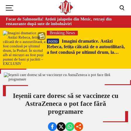
Focar de Salmonella! Ardeii jalapeño din Mexic, retrași din
restaurante după sute de îmbolnăviri
Breaking News
Imagini dramatice. Astăzi
FOTO
Rebeca, fetița călcată de o autoutilitară,
a fost condusă pe ultimul drum, la
Poduri. În sicriul alb al micuței au fost
puși pumni de bani și jucării –
EXCLUSIV
Ieșenii care doresc să se vaccineze cu
AstraZeneca o pot face fără
programare