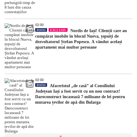
02:00
FOTO
EXCLUSIV
Nordis de Iași! Clienții care au
cumpărat imobile în blocul Nueva, țepuiți de
dezvoltatorul Ștefan Popescu. A vândut același
apartament mai multor persoane
02:00
FOTO
Afaceristul „de casă” al Consiliului
Județean Iași a fost servit cu un nou contract!
Daroconstruct încasează 7 milioane de lei pentru
mutarea țevilor de apă din Bularga