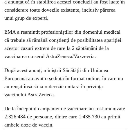
a anunțat că în stabilirea acestei concluzii au fost luate în
considerare toate dovezile existente, inclusiv părerea
unui grup de experți.
EMA a reamintit profesioniștilor din domeniul medical
că trebuie să rămână conștienți de posibilitatea apariției
acestor cazuri extrem de rare la 2 săptămâni de la
vaccinarea cu serul AstraZeneca/Vaxzevria.
După acest anunț, miniștrii Sănătății din Uniunea
Europeană au avut o ședință în format online, în care nu
au reușit însă să ia o decizie unitară în privința
vaccinului AstraZeneca.
De la începutul campaniei de vaccinare au fost imunizate
2.326.484 de persoane, dintre care 1.435.730 au primit
ambele doze de vaccin.