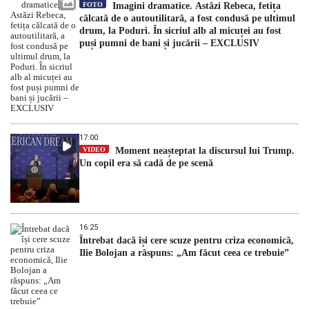
FOTO
Imagini dramatice. Astăzi Rebeca, fetița
călcată de o autoutilitară, a fost condusă pe ultimul
drum, la Poduri. În sicriul alb al micuței au fost
puși pumni de bani și jucării – EXCLUSIV
17:00
VIDEO
Moment neașteptat la discursul lui Trump.
Un copil era să cadă de pe scenă
16:25
Întrebat dacă își cere scuze pentru criza economică,
Ilie Bolojan a răspuns: „Am făcut ceea ce trebuie”