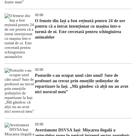
02:00
O femeie din Iași a fost reținută pentru 24 de ore
pentru că a intrat intenționat cu mașina într-o
turmă de oi. Este cercetată pentru schingiuirea
animalelor
02:00
Posturile s-au ocupat unul câte unul! Sute de
profesori au trecut prin emoțiile ședințelor de
repartizare la Iași. „Mă gândesc că alții nu au avut
nici norocul meu”
02:00
Avertisment DSVSA Iași: Mișcarea ilegală a
animalelor pune în pericol întregul sector zootehnic