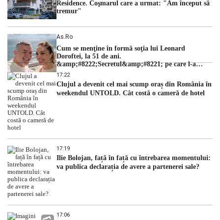
Residence. Coşmarul care a urmat: "Am început să
tremur"
As.ro
Cum se menţine în formă soţia lui Leonard
Doroftei, la 51 de ani.
&amp;#8222;Secretul&amp;#8221; pe care l-a
dezvăluit
17:22
Clujul a devenit cel mai scump oraș din România în
weekendul UNTOLD. Cât costă o cameră de hotel
17:19
Ilie Bolojan, față în față cu întrebarea momentului:
va publica declarația de avere a partenerei sale?
17:06