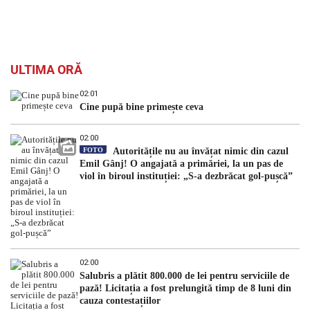
ULTIMA ORĂ
02:01
Cine pupă bine primește ceva
02:00
FOTO
Autoritățile nu au învățat nimic din cazul
Emil Gânj! O angajată a primăriei, la un pas de
viol în biroul instituției: „S-a dezbrăcat gol-pușcă”
02:00
Salubris a plătit 800.000 de lei pentru serviciile de
pază! Licitația a fost prelungită timp de 8 luni din
cauza contestațiilor