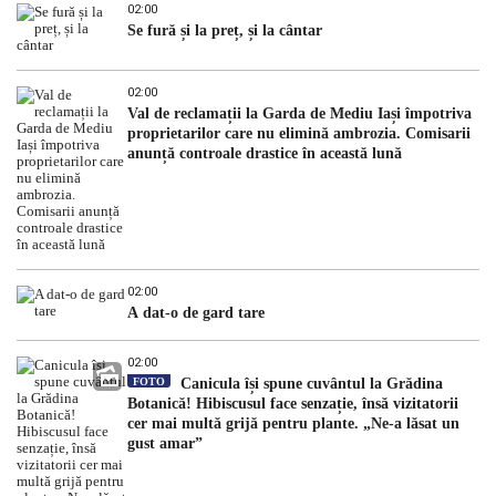
02:00
Se fură și la preț, și la cântar
02:00
Val de reclamații la Garda de Mediu Iași împotriva
proprietarilor care nu elimină ambrozia. Comisarii
anunță controale drastice în această lună
02:00
A dat-o de gard tare
02:00
FOTO
Canicula își spune cuvântul la Grădina
Botanică! Hibiscusul face senzație, însă vizitatorii
cer mai multă grijă pentru plante. „Ne-a lăsat un
gust amar”