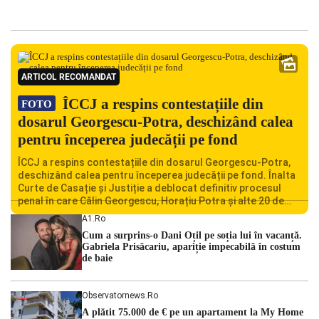
ARTICOL RECOMANDAT
ÎCCJ a respins contestațiile din
FOTO
dosarul Georgescu-Potra, deschizând calea
pentru începerea judecății pe fond
ÎCCJ a respins contestațiile din dosarul Georgescu-Potra,
deschizând calea pentru începerea judecății pe fond. Înalta
Curte de Casație și Justiție a deblocat definitiv procesul
penal în care Călin Georgescu, Horațiu Potra și alte 20 de
persoane sunt acuzați de acțiuni îndreptate împotriva
A1.ro
ordinii constituționale. În ședința din camera preliminară,
Cum a surprins-o Dani Oțil pe soția lui în vacanță.
judecătorii de la instanța supremă au […]
Gabriela Prisăcariu, apariție impecabilă în costum
de baie
Observatornews.ro
A plătit 75.000 de € pe un apartament la My Home