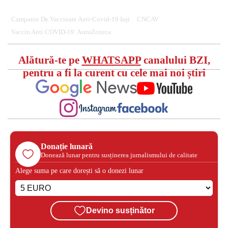
Campanie De Vaccinare Anti-Covid-19 Iași
CNCAV
Vaccin Anti COVID-19. AstraZeneca
Alătură-te pe
WHATSAPP
canalului BZI,
pentru a fi la curent cu cele mai noi știri
Donație lunară
Donează lunar pentru susținerea jurnalismului de calitate
Alege suma pe care dorești să o donezi lunar
Devino susținător