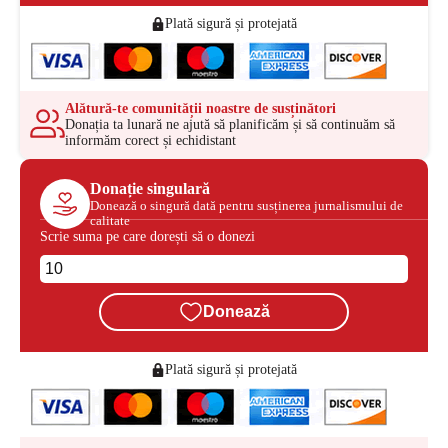
Plată sigură și protejată
Alătură-te comunității noastre de susținători
Donația ta lunară ne ajută să planificăm și să continuăm să
informăm corect și echidistant
Donație singulară
Donează o singură dată pentru susținerea jurnalismului de
calitate
Scrie suma pe care dorești să o donezi
Donează
Plată sigură și protejată