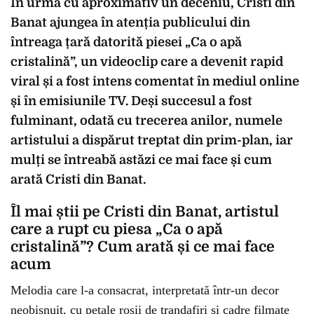
În urmă cu aproximativ un deceniu, Cristi din
Banat ajungea în atenția publicului din
întreaga țară datorită piesei „Ca o apă
cristalină”, un videoclip care a devenit rapid
viral și a fost intens comentat în mediul online
și în emisiunile TV. Deși succesul a fost
fulminant, odată cu trecerea anilor, numele
artistului a dispărut treptat din prim-plan, iar
mulți se întreabă astăzi ce mai face și cum
arată Cristi din Banat.
Îl mai știi pe Cristi din Banat, artistul
care a rupt cu piesa „Ca o apă
cristalină”? Cum arată și ce mai face
acum
Melodia care l-a consacrat, interpretată într-un decor
neobișnuit, cu petale roșii de trandafiri și cadre filmate