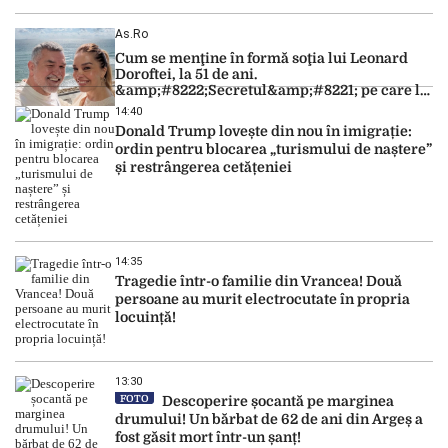
As.ro
Cum se menţine în formă soţia lui Leonard
Doroftei, la 51 de ani.
&amp;#8222;Secretul&amp;#8221; pe care l-a
dezvăluit
14:40
Donald Trump lovește din nou în imigrație:
ordin pentru blocarea „turismului de naștere”
și restrângerea cetățeniei
14:35
Tragedie într-o familie din Vrancea! Două
persoane au murit electrocutate în propria
locuință!
13:30
FOTO
Descoperire șocantă pe marginea
drumului! Un bărbat de 62 de ani din Argeș a
fost găsit mort într-un șanț!