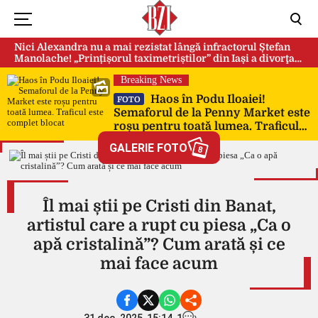
Nici Alexandra nu a mai rezistat lângă infractorul Ștefan
Manolache! „Prințișorul taximetriștilor” din Iași a divorţat
după doi ani de căsnicie
Breaking News
Haos în Podu Iloaiei!
FOTO
Semaforul de la Penny Market este
roșu pentru toată lumea. Traficul
este complet blocat
GALERIE FOTO
8
Îl mai știi pe Cristi din Banat,
artistul care a rupt cu piesa „Ca o
apă cristalină”? Cum arată și ce
mai face acum