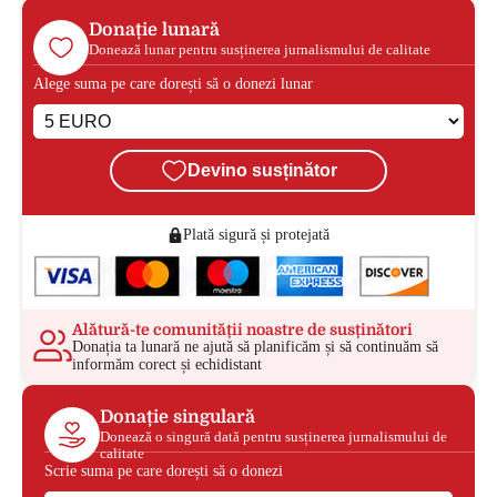
Donație lunară
Donează lunar pentru susținerea jurnalismului de calitate
Alege suma pe care dorești să o donezi lunar
Devino susținător
Plată sigură și protejată
Alătură-te comunității noastre de susținători
Donația ta lunară ne ajută să planificăm și să continuăm să
informăm corect și echidistant
Donație singulară
Donează o singură dată pentru susținerea jurnalismului de
calitate
Scrie suma pe care dorești să o donezi