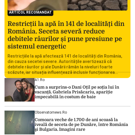
ARTICOL RECOMANDAT
Restricții la apă în 141 de localități din
România. Seceta severă reduce
debitele râurilor și pune presiune pe
sistemul energetic
Restricțiile la apă afectează 141 de localități din România,
din cauza secetei severe. Autoritățile avertizează că
debitele râurilor și ale Dunării rămân la niveluri foarte
scăzute, iar situația influențează inclusiv funcționarea
Centralei Nucleare de la Cernavodă. România se confruntă
A1.ro
cu una dintre cele mai dificile perioade din punct de vedere
Cum a surprins-o Dani Oțil pe soția lui în
hidrologic din ultimii ani. Lipsa […]
vacanță. Gabriela Prisăcariu, apariție
impecabilă în costum de baie
Observatornews.ro
Comoara veche de 1.700 de ani scoasă la
iveală de seceta de pe Dunăre, între România
şi Bulgaria. Imagini rare