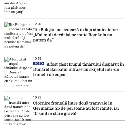
12:20
Ilie Bolojan nu cedează în fața sindicatelor:
„Mai mult decât își permite România nu
putem da”
10:35
FOTO
A fost găsit trupul tânărului dispărut în
Dunăre! Bărbatul intrase cu skijetul într-un
trunchi de copac!
10:25
Ciocnire frontală între două tramvaie în
Germania! 25 de persoane au fost rănite, iar
10 sunt în stare gravă!