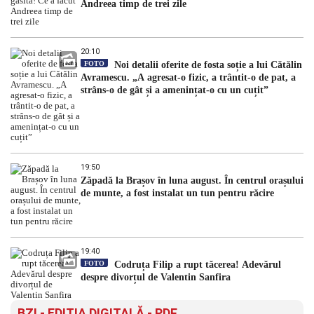
Andreea timp de trei zile
20:10
FOTO
Noi detalii oferite de fosta soție a lui Cătălin
Avramescu. „A agresat-o fizic, a trântit-o de pat, a
strâns-o de gât și a amenințat-o cu un cuțit”
19:50
Zăpadă la Brașov în luna august. În centrul orașului
de munte, a fost instalat un tun pentru răcire
19:40
FOTO
Codruța Filip a rupt tăcerea! Adevărul
despre divorțul de Valentin Sanfira
BZI - EDITIA DIGITALĂ - PDF