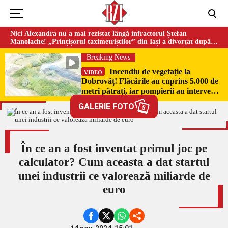
Nici Alexandra nu a mai rezistat lângă infractorul Ștefan
Manolache! „Prințișorul taximetriștilor” din Iași a divorţat după
doi ani de căsnicie
Breaking News
Incendiu de vegetație la
VIDEO
Dobrovăț! Flăcările au cuprins 5.000 de
metri pătrați, iar pompierii au intervenit
de urgență
GALERIE FOTO
5
În ce an a fost inventat primul joc pe
calculator? Cum aceasta a dat startul
unei industrii ce valorează miliarde de
euro