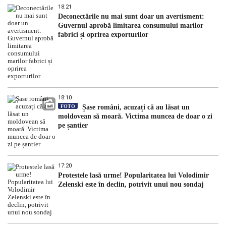
18:21
Deconectările nu mai sunt doar un avertisment:
Guvernul aprobă limitarea consumului marilor
fabrici și oprirea exporturilor
18:10
FOTO
Șase români, acuzați că au lăsat un
moldovean să moară. Victima muncea de doar o zi
pe șantier
17:20
Protestele lasă urme! Popularitatea lui Volodimir
Zelenski este în declin, potrivit unui nou sondaj