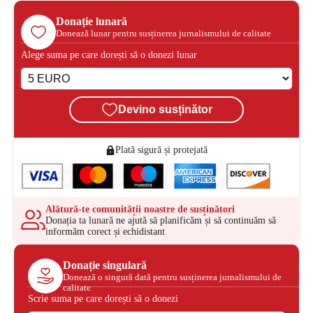
Donație lunară
Donează lunar pentru susținerea jurnalismului de calitate
Alege suma pe care dorești să o donezi lunar
Devino susținător
Plată sigură și protejată
Alătură-te comunității noastre de susținători
Donația ta lunară ne ajută să planificăm și să continuăm să
informăm corect și echidistant
Donație singulară
Donează o singură dată pentru susținerea jurnalismului de
calitate
Scrie suma pe care dorești să o donezi