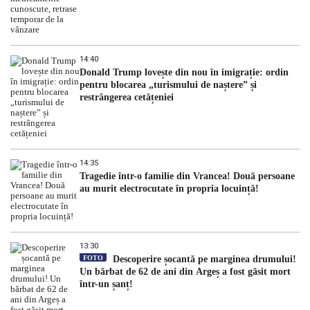
14:40
Donald Trump lovește din nou în imigrație: ordin
pentru blocarea „turismului de naștere” și
restrângerea cetățeniei
14:35
Tragedie într-o familie din Vrancea! Două persoane
au murit electrocutate în propria locuință!
13:30
FOTO
Descoperire șocantă pe marginea drumului!
Un bărbat de 62 de ani din Argeș a fost găsit mort
într-un șanț!