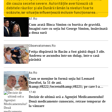
din cauza secetei severe. Autoritățile avertizează că
debitele râurilor și ale Dunării rămân la niveluri foarte
scăzute, iar situația influențează inclusiv funcționarea
Centralei Nucleare de la Cernavodă. România se confruntă
A1.ro
cu una dintre cele mai dificile perioade din punct de vedere
Cum arată Ilinca Simion cu burtica de gravidă.
hidrologic din ultimii ani. Lipsa […]
Imagini rare cu soția lui George Simion, însărcinată
a doua oară
Observatornews.ro
Fetiţa dispărută în Bacău a fost găsită după 3 zile.
Andreea se ascundea într-un dulap, într-o casă
părăsită
As.ro
Cum se menţine în formă soţia lui Leonard
Doroftei, la 51 de ani.
&amp;#8222;Secretul&amp;#8221; pe care l-a
dezvăluit
17:40
Decizie de ultimă oră a Agenției Medicamentului!
Două medicamente cunoscute, retrase temporar de
la vânzare