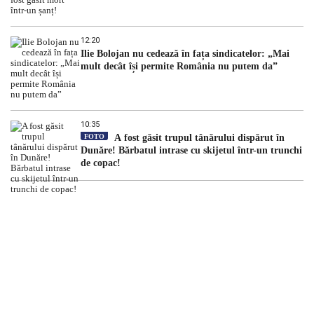
12:20
Ilie Bolojan nu cedează în fața sindicatelor: „Mai
mult decât își permite România nu putem da”
10:35
FOTO
A fost găsit trupul tânărului dispărut în
Dunăre! Bărbatul intrase cu skijetul într-un trunchi
de copac!