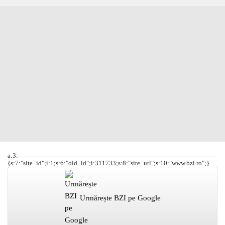
a:3:
{s:7:"site_id";i:1;s:6:"old_id";i:311733;s:8:"site_url";s:10:"www.bzi.ro";}
Urmărește BZI pe Google