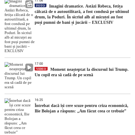
17:06
FOTO
Imagini dramatice. Astăzi Rebeca, fetița
călcată de o autoutilitară, a fost condusă pe ultimul
drum, la Poduri. În sicriul alb al micuței au fost
puși pumni de bani și jucării – EXCLUSIV
17:00
VIDEO
Moment neașteptat la discursul lui Trump.
Un copil era să cadă de pe scenă
16:25
Întrebat dacă își cere scuze pentru criza economică,
Ilie Bolojan a răspuns: „Am făcut ceea ce trebuie”