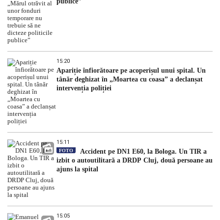
publice”
15:20
Apariție înfiorătoare pe acoperișul unui spital. Un
tânăr deghizat în „Moartea cu coasa” a declanșat
intervenția poliției
15:11
FOTO
Accident pe DN1 E60, la Bologa. Un TIR a
izbit o autoutilitară a DRDP Cluj, două persoane au
ajuns la spital
15:05