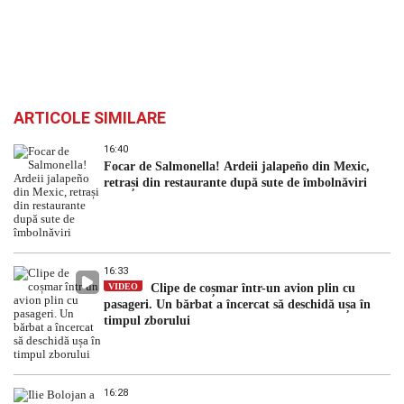
ARTICOLE SIMILARE
16:40
Focar de Salmonella! Ardeii jalapeño din Mexic,
retrași din restaurante după sute de îmbolnăviri
16:33
VIDEO
Clipe de coșmar într-un avion plin cu
pasageri. Un bărbat a încercat să deschidă ușa în
timpul zborului
16:28