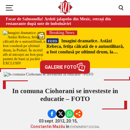
Focar de Salmonella! Ardeii jalapeño din Mexic, retrași din
restaurante după sute de îmbolnăviri
Breaking News
Imagini dramatice. Astăzi
FOTO
Rebeca, fetița călcată de o autoutilitară,
a fost condusă pe ultimul drum, la
Poduri. În sicriul alb al micuței au fost
puși pumni de bani și jucării –
GALERIE FOTO
1
EXCLUSIV
In comuna Ciohorani se investeste in
educatie – FOTO
03 sept. 2012, 20:15,
Constantin Mazilu
în
EVENIMENT-SOCIAL