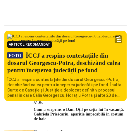
ARTICOL RECOMANDAT
ÎCCJ a respins contestațiile din
FOTO
dosarul Georgescu-Potra, deschizând calea
pentru începerea judecății pe fond
ÎCCJ a respins contestațiile din dosarul Georgescu-Potra,
deschizând calea pentru începerea judecății pe fond. Înalta
Curte de Casație și Justiție a deblocat definitiv procesul
penal în care Călin Georgescu, Horațiu Potra și alte 20 de
persoane sunt acuzați de acțiuni îndreptate împotriva
A1.ro
ordinii constituționale. În ședința din camera preliminară,
Cum a surprins-o Dani Oțil pe soția lui în vacanță.
judecătorii de la instanța supremă au […]
Gabriela Prisăcariu, apariție impecabilă în costum
de baie