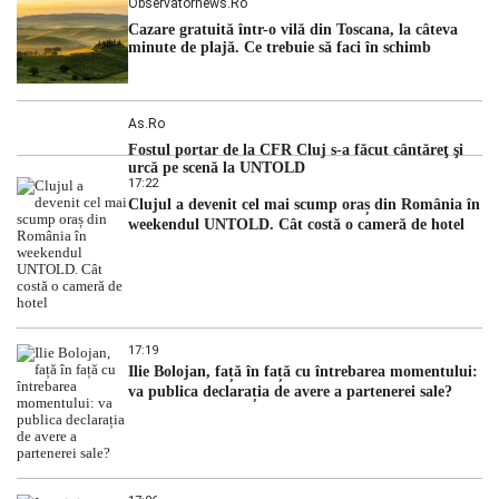
Observatornews.ro
Cazare gratuită într-o vilă din Toscana, la câteva
minute de plajă. Ce trebuie să faci în schimb
As.ro
Fostul portar de la CFR Cluj s-a făcut cântăreţ şi
urcă pe scenă la UNTOLD
17:22
Clujul a devenit cel mai scump oraș din România în
weekendul UNTOLD. Cât costă o cameră de hotel
17:19
Ilie Bolojan, față în față cu întrebarea momentului:
va publica declarația de avere a partenerei sale?