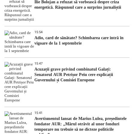
Ilie Bolojan a refuzat să vorbească despre criza
energetică. Răspunsul care a surprins jurnaliștii
15:54
Adio, card de sănătate? Schimbarea care intră în
vigoare de la 1 septembrie
15:47
Acuzații grave privind combinatul Galați:
Senatorul AUR Petrișor Peiu cere explicații
Guvernului și Comisiei Europene
15:41
Avertismentul lansat de Marius Lulea, președintele
fondator AUR: „Mărul otrăvit al unor fonduri
temporare nu trebuie să ne dicteze politicile