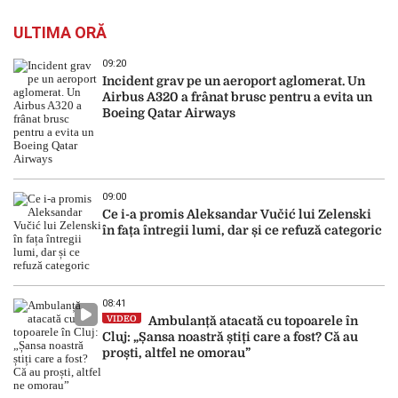
ULTIMA ORĂ
09:20
Incident grav pe un aeroport aglomerat. Un
Airbus A320 a frânat brusc pentru a evita un
Boeing Qatar Airways
09:00
Ce i-a promis Aleksandar Vučić lui Zelenski
în fața întregii lumi, dar și ce refuză categoric
08:41
VIDEO
Ambulanță atacată cu topoarele în
Cluj: „Șansa noastră știți care a fost? Că au
proști, altfel ne omorau”