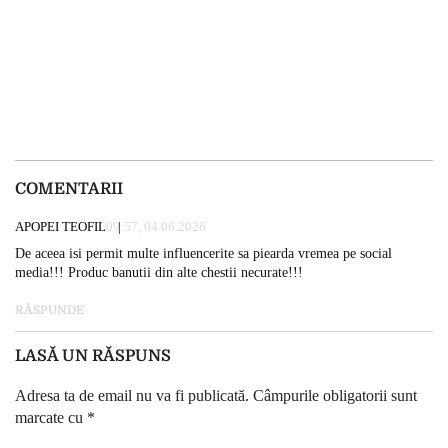
COMENTARII
APOPEI TEOFIL
09:57, 04.06.2026
De aceea isi permit multe influencerite sa piearda vremea pe social
media!!! Produc banutii din alte chestii necurate!!!
RĂSPUNDE
LASĂ UN RĂSPUNS
Adresa ta de email nu va fi publicată.
Câmpurile obligatorii sunt
marcate cu
*