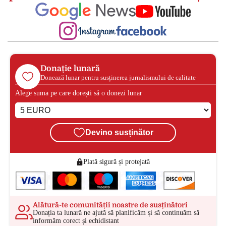
Donație lunară
Donează lunar pentru susținerea jurnalismului de calitate
Alege suma pe care dorești să o donezi lunar
Devino susținător
Plată sigură și protejată
Alătură-te comunității noastre de susținători
Donația ta lunară ne ajută să planificăm și să continuăm să
informăm corect și echidistant