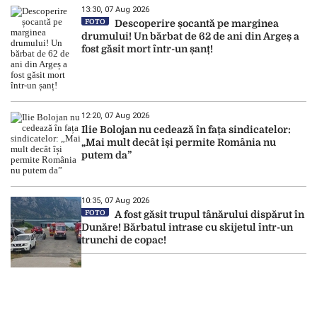
13:30, 07 Aug 2026
FOTO
Descoperire șocantă pe marginea
drumului! Un bărbat de 62 de ani din Argeș a
fost găsit mort într-un șanț!
12:20, 07 Aug 2026
Ilie Bolojan nu cedează în fața sindicatelor:
„Mai mult decât își permite România nu
putem da”
10:35, 07 Aug 2026
FOTO
A fost găsit trupul tânărului dispărut în
Dunăre! Bărbatul intrase cu skijetul într-un
trunchi de copac!