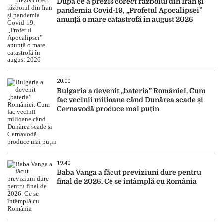
După ce a prezis corect războiul din Iran și
pandemia Covid-19, „Profetul Apocalipsei”
anunță o mare catastrofă în august 2026
20:00
Bulgaria a devenit „bateria” României. Cum
fac vecinii milioane când Dunărea scade și
Cernavodă produce mai puțin
19:40
Baba Vanga a făcut previziuni dure pentru
final de 2026. Ce se întâmplă cu România