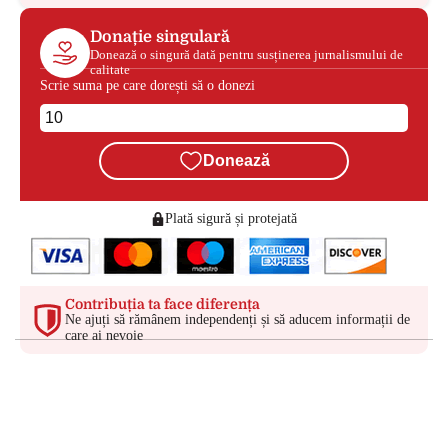
Donație singulară
Donează o singură dată pentru susținerea jurnalismului de
calitate
Scrie suma pe care dorești să o donezi
Donează
Plată sigură și protejată
Contribuția ta face diferența
Ne ajuți să rămânem independenți și să aducem informații de
care ai nevoie