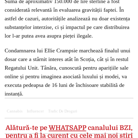
Suma de aproximativ 150.000 de lire sterline a fost
considerată relevantă în evaluarea gravității faptei. În
astfel de cazuri, autoritățile analizează nu doar existența
substanțelor interzise, ci și impactul pe care distribuirea
lor l-ar putea avea asupra pieței ilegale.
Condamnarea lui Ellie Crampsie marchează finalul unui
dosar care a stârnit interes atât în Scoția, cât și în restul
Regatului Unit. Tânăra, cunoscută pentru aparițiile sale
online și pentru imaginea asociată luxului și modei, va
executa pedeapsa de 16 luni de închisoare stabilită de
instanță.
Cannabis
Influencer
Trafic De Droguri
Alătură-te pe
WHATSAPP
canalului BZI,
pentru a fi la curent cu cele mai noi știri