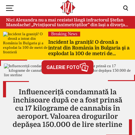
Nici Alexandra nu a mai rezistat lângă infractorul Ștefan
Manolache! „Prințișorul taximetriștilor” din Iași a divorţat
după doi ani de căsnicie
Breaking News
Incident la graniță! O dronă a
intrat din România în Bulgaria şi a
explodat la 100 de metri de
frontieră
GALERIE FOTO
5
Influenceriță condamnată la
închisoare după ce a fost prinsă
cu 17 kilograme de cannabis în
aeroport. Valoarea drogurilor
depășea 150.000 de lire sterline