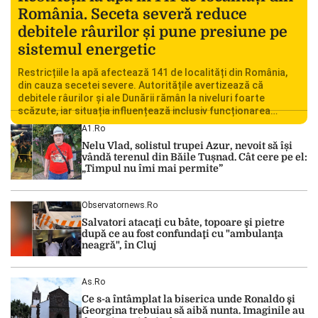
România. Seceta severă reduce
debitele râurilor și pune presiune pe
sistemul energetic
Restricțiile la apă afectează 141 de localități din România,
din cauza secetei severe. Autoritățile avertizează că
debitele râurilor și ale Dunării rămân la niveluri foarte
scăzute, iar situația influențează inclusiv funcționarea
Centralei Nucleare de la Cernavodă. România se confruntă
A1.ro
cu una dintre cele mai dificile perioade din punct de vedere
Nelu Vlad, solistul trupei Azur, nevoit să își
hidrologic din ultimii ani. Lipsa […]
vândă terenul din Băile Tușnad. Cât cere pe el:
„Timpul nu îmi mai permite”
Observatornews.ro
Salvatori atacaţi cu bâte, topoare şi pietre
după ce au fost confundaţi cu "ambulanţa
neagră", în Cluj
As.ro
Ce s-a întâmplat la biserica unde Ronaldo şi
Georgina trebuiau să aibă nunta. Imaginile au