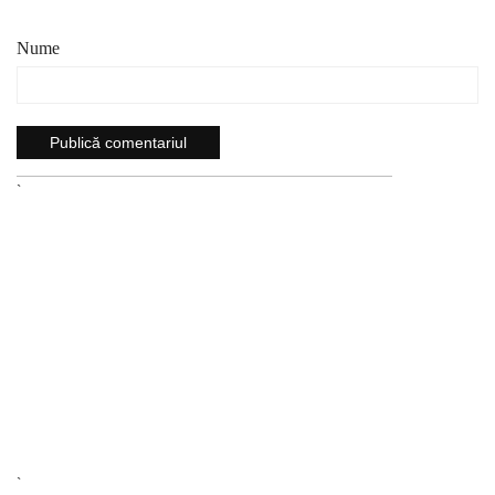
Nume
`
`