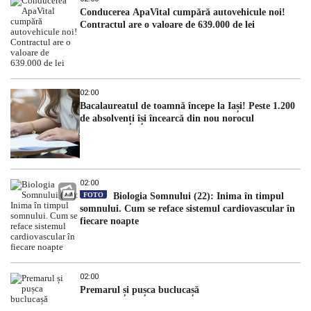
Conducerea ApaVital cumpără autovehicule noi!
Contractul are o valoare de 639.000 de lei
02:00
Bacalaureatul de toamnă începe la Iași! Peste 1.200
de absolvenți își încearcă din nou norocul
02:00
FOTO
Biologia Somnului (22): Inima în timpul
somnului. Cum se reface sistemul cardiovascular în
fiecare noapte
02:00
Premarul și pușca buclucașă