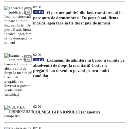
02:00
FOTO
O parcare publică din Iași, transformată în
parc auto de dezmembrări! De peste 9 ani, firma
încalcă legea fără să fie deranjată de nimeni
02:00
FOTO
Examenul de admitere în barou îi trimite pe
absolvenții de drept la meditații! Costurile
pregătirii au devenit o povară pentru mulți
candidați
02:00
CULMEA GHINIONULUI (anapestic)
02:00