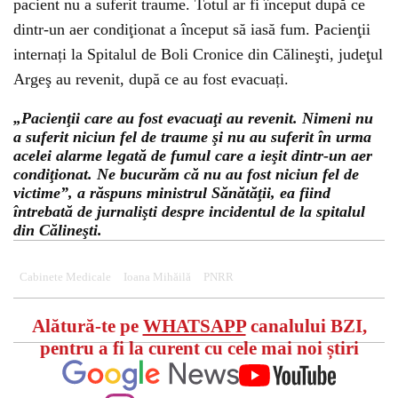
pacient nu a suferit traume. Totul ar fi început după ce
dintr-un aer condiţionat a început să iasă fum. Pacienţii
internați la Spitalul de Boli Cronice din Călineşti, judeţul
Argeş au revenit, după ce au fost evacuați.
„Pacienţii care au fost evacuaţi au revenit. Nimeni nu
a suferit niciun fel de traume şi nu au suferit în urma
acelei alarme legată de fumul care a ieşit dintr-un aer
condiţionat. Ne bucurăm că nu au fost niciun fel de
victime”, a răspuns ministrul Sănătăţii, ea fiind
întrebată de jurnalişti despre incidentul de la spitalul
din Călineşti.
Cabinete Medicale
Ioana Mihăilă
PNRR
Alătură-te pe
WHATSAPP
canalului BZI,
pentru a fi la curent cu cele mai noi știri