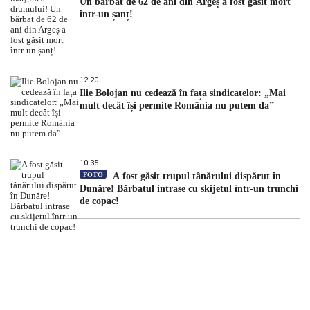
Un bărbat de 62 de ani din Argeș a fost găsit mort
într-un șanț!
12:20
Ilie Bolojan nu cedează în fața sindicatelor: „Mai
mult decât își permite România nu putem da”
10:35
FOTO
A fost găsit trupul tânărului dispărut în
Dunăre! Bărbatul intrase cu skijetul într-un trunchi
de copac!