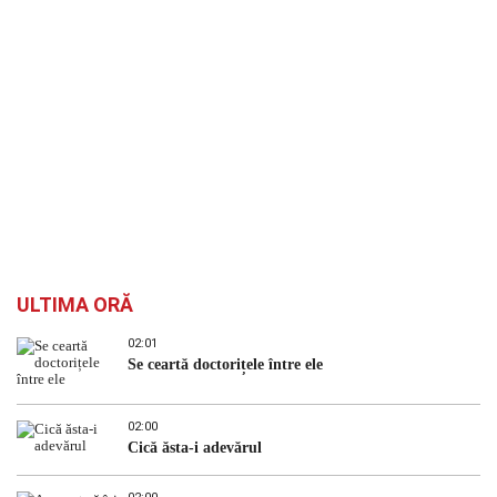
ULTIMA ORĂ
02:01
Se ceartă doctorițele între ele
02:00
Cică ăsta-i adevărul