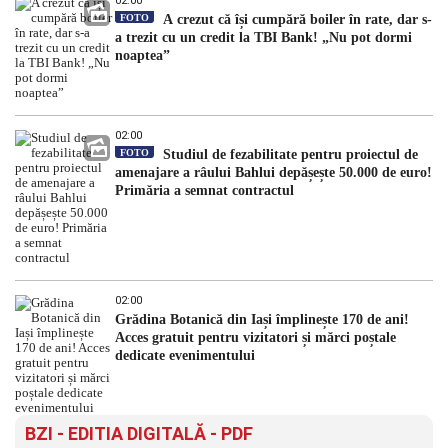
02:00
FOTO
A crezut că își cumpără boiler în rate, dar s-
a trezit cu un credit la TBI Bank! „Nu pot dormi
noaptea”
02:00
FOTO
Studiul de fezabilitate pentru proiectul de
amenajare a râului Bahlui depășește 50.000 de euro!
Primăria a semnat contractul
02:00
Grădina Botanică din Iași împlinește 170 de ani!
Acces gratuit pentru vizitatori și mărci poștale
dedicate evenimentului
BZI - EDITIA DIGITALĂ - PDF