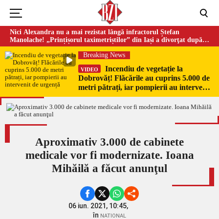
Nici Alexandra nu a mai rezistat lângă infractorul Ștefan
Manolache! „Prințișorul taximetriștilor” din Iași a divorţat după
doi ani de căsnicie
Breaking News
Incendiu de vegetație la
VIDEO
Dobrovăț! Flăcările au cuprins 5.000 de
metri pătrați, iar pompierii au intervenit
de urgență
Aproximativ 3.000 de cabinete
medicale vor fi modernizate. Ioana
Mihăilă a făcut anunţul
06 iun. 2021, 10:45,
în
NATIONAL