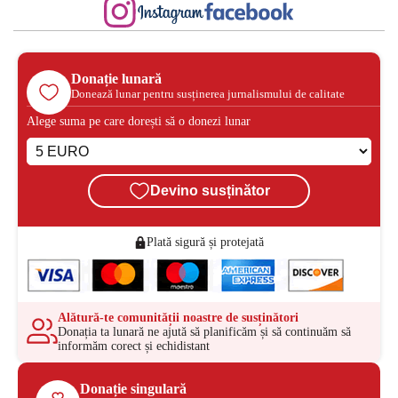
Donație lunară
Donează lunar pentru susținerea jurnalismului de calitate
Alege suma pe care dorești să o donezi lunar
Devino susținător
Plată sigură și protejată
Alătură-te comunității noastre de susținători
Donația ta lunară ne ajută să planificăm și să continuăm să
informăm corect și echidistant
Donație singulară