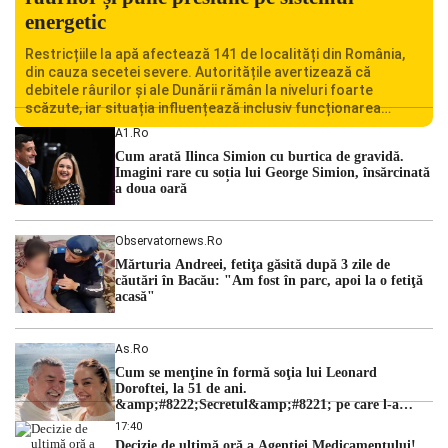
energetic
Restricțiile la apă afectează 141 de localități din România,
din cauza secetei severe. Autoritățile avertizează că
debitele râurilor și ale Dunării rămân la niveluri foarte
scăzute, iar situația influențează inclusiv funcționarea
Centralei Nucleare de la Cernavodă. România se confruntă
A1.ro
cu una dintre cele mai dificile perioade din punct de vedere
Cum arată Ilinca Simion cu burtica de gravidă.
hidrologic din ultimii ani. Lipsa […]
Imagini rare cu soția lui George Simion, însărcinată
a doua oară
Observatornews.ro
Mărturia Andreei, fetiţa găsită după 3 zile de
căutări în Bacău: "Am fost în parc, apoi la o fetiţă
acasă"
As.ro
Cum se menţine în formă soţia lui Leonard
Doroftei, la 51 de ani.
&amp;#8222;Secretul&amp;#8221; pe care l-a
dezvăluit
17:40
Decizie de ultimă oră a Agenției Medicamentului!