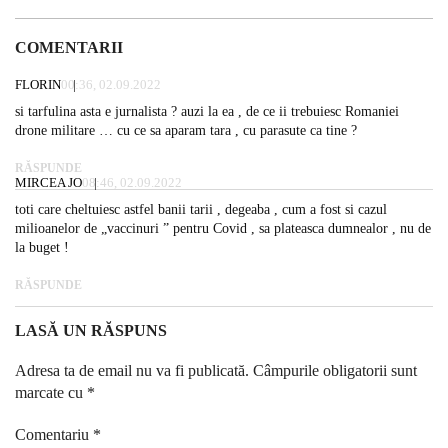
COMENTARII
FLORIN
00:36, 02.09.2022
si tarfulina asta e jurnalista ? auzi la ea , de ce ii trebuiesc Romaniei
drone militare … cu ce sa aparam tara , cu parasute ca tine ?
RĂSPUNDE
MIRCEA JO
08:46, 02.09.2022
toti care cheltuiesc astfel banii tarii , degeaba , cum a fost si cazul
milioanelor de „vaccinuri ” pentru Covid , sa plateasca dumnealor , nu de
la buget !
RĂSPUNDE
LASĂ UN RĂSPUNS
Adresa ta de email nu va fi publicată.
Câmpurile obligatorii sunt
marcate cu
*
Comentariu
*