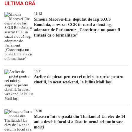
ULTIMA ORĂ
16:12
Simona Macovei-Ilie, deputat de Iași S.O.S
România, a sesizat CCR în cazul a două legi
adoptate de Parlament: „Constituția nu poate fi
tratată ca o formalitate”
16:11
Atelier de pictat pentru cei mici și surprize pentru
cinefili, în acest weekend, la Iulius Mall Iași
15:40
Masacru într-o școală din Thailanda! Un elev de 14
ani a deschis focul și a lăsat în urmă cel puțin șase
morți