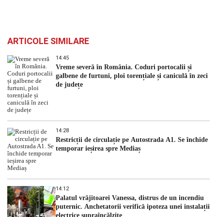
ARTICOLE SIMILARE
14:45
Vreme severă în România. Coduri portocalii și
galbene de furtuni, ploi torențiale și caniculă în zeci
de județe
14:28
Restricții de circulație pe Autostrada A1. Se închide
temporar ieșirea spre Mediaș
14:12
Palatul vrăjitoarei Vanessa, distrus de un incendiu
puternic. Anchetatorii verifică ipoteza unei instalații
electrice supraîncălzite