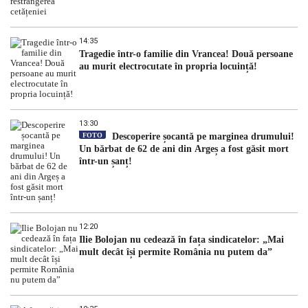
14:35
Tragedie într-o familie din Vrancea! Două persoane
au murit electrocutate în propria locuință!
13:30
FOTO
Descoperire șocantă pe marginea drumului!
Un bărbat de 62 de ani din Argeș a fost găsit mort
într-un șanț!
12:20
Ilie Bolojan nu cedează în fața sindicatelor: „Mai
mult decât își permite România nu putem da”