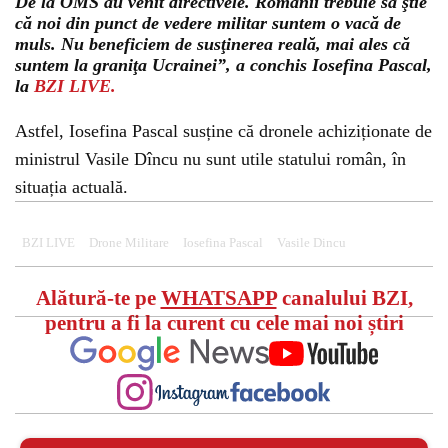
De la OMS au venit directivele. Romanii trebuie să ştie
că noi din punct de vedere militar suntem o vacă de
muls. Nu beneficiem de susţinerea reală, mai ales că
suntem la graniţa Ucrainei”, a conchis Iosefina Pascal,
la
BZI LIVE.
Astfel, Iosefina Pascal susține că dronele achiziționate de
ministrul Vasile Dîncu nu sunt utile statului român, în
situația actuală.
BZI LIVE
Drone Militare
Iosefina Pascal
Vasile Dincu
Alătură-te pe
WHATSAPP
canalului BZI,
pentru a fi la curent cu cele mai noi știri