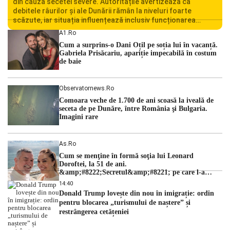
din cauza secetei severe. Autoritățile avertizează că
debitele râurilor și ale Dunării rămân la niveluri foarte
scăzute, iar situația influențează inclusiv funcționarea
Centralei Nucleare de la Cernavodă. România se confruntă
A1.ro
cu una dintre cele mai dificile perioade din punct de vedere
Cum a surprins-o Dani Oțil pe soția lui în vacanță.
hidrologic din ultimii ani. Lipsa […]
Gabriela Prisăcariu, apariție impecabilă în costum
de baie
Observatornews.ro
Comoara veche de 1.700 de ani scoasă la iveală de
seceta de pe Dunăre, între România şi Bulgaria.
Imagini rare
As.ro
Cum se menţine în formă soţia lui Leonard
Doroftei, la 51 de ani.
&amp;#8222;Secretul&amp;#8221; pe care l-a
dezvăluit
14:40
Donald Trump lovește din nou în imigrație: ordin
pentru blocarea „turismului de naștere” și
restrângerea cetățeniei