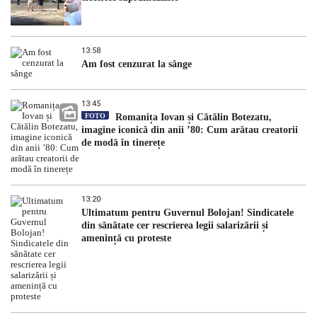
13:58
Am fost cenzurat la sânge
13:45
FOTO
Romanița Iovan și Cătălin Botezatu,
imagine iconică din anii ’80: Cum arătau creatorii
de modă în tinerețe
13:20
Ultimatum pentru Guvernul Bolojan! Sindicatele
din sănătate cer rescrierea legii salarizării și
amenință cu proteste