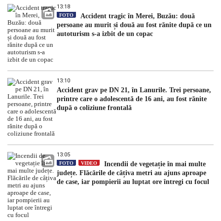
13:18
FOTO
Accident tragic în Merei, Buzău: două
persoane au murit și două au fost rănite după ce un
autoturism s-a izbit de un copac
13:10
Accident grav pe DN 21, în Lanurile. Trei persoane,
printre care o adolescentă de 16 ani, au fost rănite
după o coliziune frontală
13:05
FOTO
VIDEO
Incendii de vegetație în mai multe
județe. Flăcările de câțiva metri au ajuns aproape
de case, iar pompierii au luptat ore întregi cu focul