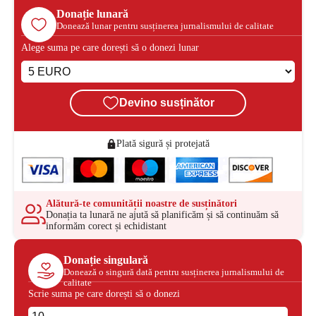
Donație lunară
Donează lunar pentru susținerea jurnalismului de calitate
Alege suma pe care dorești să o donezi lunar
Devino susținător
Plată sigură și protejată
Alătură-te comunității noastre de susținători
Donația ta lunară ne ajută să planificăm și să continuăm să
informăm corect și echidistant
Donație singulară
Donează o singură dată pentru susținerea jurnalismului de
calitate
Scrie suma pe care dorești să o donezi