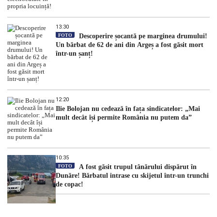
13:30
FOTO
Descoperire șocantă pe marginea drumului!
Un bărbat de 62 de ani din Argeș a fost găsit mort
într-un șanț!
12:20
Ilie Bolojan nu cedează în fața sindicatelor: „Mai
mult decât își permite România nu putem da”
10:35
FOTO
A fost găsit trupul tânărului dispărut în
Dunăre! Bărbatul intrase cu skijetul într-un trunchi
de copac!