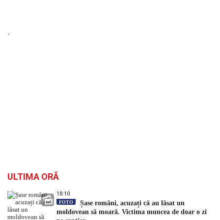
`
ULTIMA ORĂ
18:10
FOTO
Șase români, acuzați că au lăsat un
moldovean să moară. Victima muncea de doar o zi