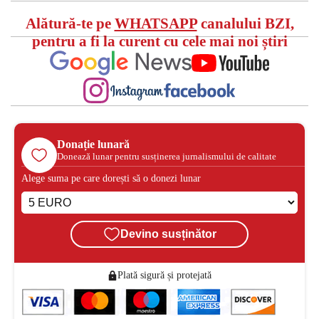
Alătură-te pe
WHATSAPP
canalului BZI,
pentru a fi la curent cu cele mai noi știri
Donație lunară
Donează lunar pentru susținerea jurnalismului de calitate
Alege suma pe care dorești să o donezi lunar
Devino susținător
Plată sigură și protejată