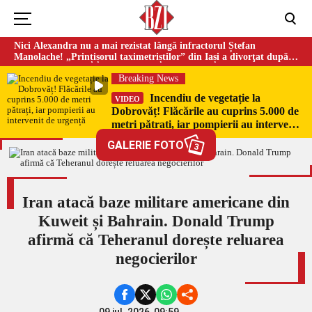
Nici Alexandra nu a mai rezistat lângă infractorul Ștefan
Manolache! „Prințișorul taximetriștilor” din Iași a divorţat după
doi ani de căsnicie
Breaking News
Incendiu de vegetație la
VIDEO
Dobrovăț! Flăcările au cuprins 5.000 de
metri pătrați, iar pompierii au intervenit
de urgență
GALERIE FOTO
3
Iran atacă baze militare americane din
Kuweit și Bahrain. Donald Trump
afirmă că Teheranul dorește reluarea
negocierilor