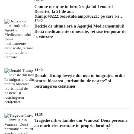
Cum se menţine în formă soţia lui Leonard
Doroftei, la 51 de ani.
&amp;#8222;Secretul&amp;#8221; pe care l-a
17:40
dezvăluit
Decizie de ultimă oră a Agenției Medicamentului!
Două medicamente cunoscute, retrase temporar de
la vânzare
14:40
Donald Trump lovește din nou în imigrație: ordin
pentru blocarea „turismului de naștere” și
restrângerea cetățeniei
14:35
Tragedie într-o familie din Vrancea! Două persoane
au murit electrocutate în propria locuință!