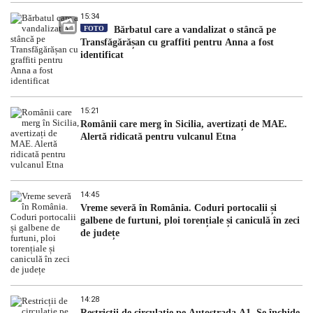
15:34
FOTO
Bărbatul care a vandalizat o stâncă pe
Transfăgărășan cu graffiti pentru Anna a fost
identificat
15:21
Românii care merg în Sicilia, avertizați de MAE.
Alertă ridicată pentru vulcanul Etna
14:45
Vreme severă în România. Coduri portocalii și
galbene de furtuni, ploi torențiale și caniculă în zeci
de județe
14:28
Restricții de circulație pe Autostrada A1. Se închide