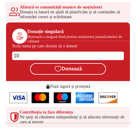
Alătură-te comunității noastre de susținători
Donația ta lunară ne ajută să planificăm și să continuăm să
informăm corect și echidistant
Donație singulară
Donează o singură dată pentru susținerea jurnalismului de
calitate
Scrie suma pe care dorești să o donezi
Donează
Plată sigură și protejată
Contribuția ta face diferența
Ne ajuți să rămânem independenți și să aducem informații de
care ai nevoie