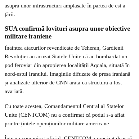
asupra unor infrastructuri amplasate în partea de est a
țării.
SUA confirmă lovituri asupra unor obiective
militare iraniene
Înaintea atacurilor revendicate de Teheran, Gardienii
Revoluției au acuzat Statele Unite că au bombardat un
pod feroviar din apropierea localității Aqqala, situată în
nord-estul Iranului. Imaginile difuzate de presa iraniană
și analizate ulterior de CNN arată că structura a fost
avariată.
Cu toate acestea, Comandamentul Central al Statelor
Unite (CENTCOM) nu a confirmat că podul s-a aflat
printre țintele operațiunilor militare americane.
Într-un comunicat oficial, CENTCOM a precizat doar că