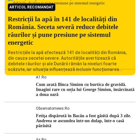
ARTICOL RECOMANDAT
Restricții la apă în 141 de localități din
România. Seceta severă reduce debitele
râurilor și pune presiune pe sistemul
energetic
Restricțiile la apă afectează 141 de localități din România,
din cauza secetei severe. Autoritățile avertizează că
debitele râurilor și ale Dunării rămân la niveluri foarte
scăzute, iar situația influențează inclusiv funcționarea
Centralei Nucleare de la Cernavodă. România se confruntă
A1.ro
cu una dintre cele mai dificile perioade din punct de vedere
Cum arată Ilinca Simion cu burtica de gravidă.
hidrologic din ultimii ani. Lipsa […]
Imagini rare cu soția lui George Simion, însărcinată
a doua oară
Observatornews.ro
Fetiţa dispărută în Bacău a fost găsită după 3 zile.
Andreea se ascundea într-un dulap, într-o casă
părăsită
As.ro