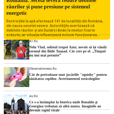
România. Seceta severă reduce debitele
râurilor și pune presiune pe sistemul
energetic
Restricțiile la apă afectează 141 de localități din România,
din cauza secetei severe. Autoritățile avertizează că
debitele râurilor și ale Dunării rămân la niveluri foarte
scăzute, iar situația influențează inclusiv funcționarea
Centralei Nucleare de la Cernavodă. România se confruntă
A1.ro
cu una dintre cele mai dificile perioade din punct de vedere
Nelu Vlad, solistul trupei Azur, nevoit să își vândă
hidrologic din ultimii ani. Lipsa […]
terenul din Băile Tușnad. Cât cere pe el: „Timpul
nu îmi mai permite”
Observatornews.ro
Cât de periculoase sunt jucăriile "squishy" pentru
sănătatea copiilor. Avertismentul toxicologilor
As.ro
Ce s-a întâmplat la biserica unde Ronaldo şi
Georgina trebuiau să aibă nunta. Imaginile au
devenit rapid virale