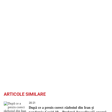
ARTICOLE SIMILARE
20:21
După ce a prezis corect războiul din Iran și