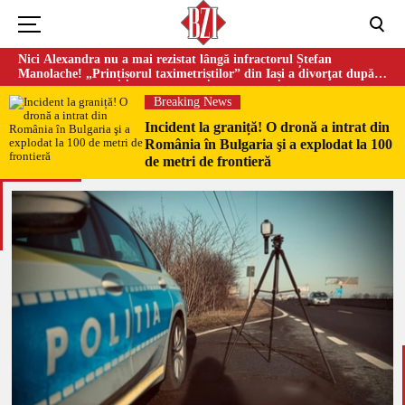
Nici Alexandra nu a mai rezistat lângă infractorul Ștefan
Manolache! „Prințișorul taximetriștilor” din Iași a divorţat după
doi ani de căsnicie
Breaking News
Incident la graniță! O dronă a intrat din
România în Bulgaria şi a explodat la 100
de metri de frontieră