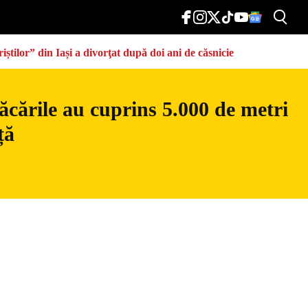
știlor” din Iași a divorţat după doi ani de căsnicie
ăcările au cuprins 5.000 de metri
ță