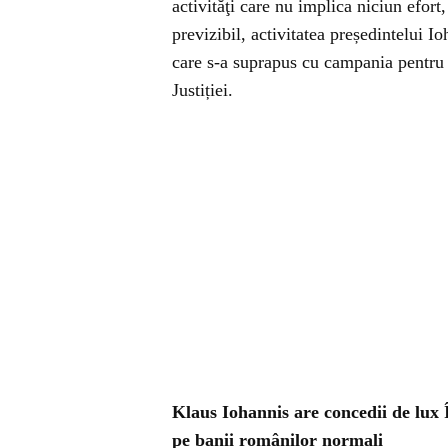
activităţi care nu implica niciun efort
previzibil, activitatea președintelui I
care s-a suprapus cu campania pentru
Justiției.
Klaus Iohannis are concedii de lux
pe banii românilor normali