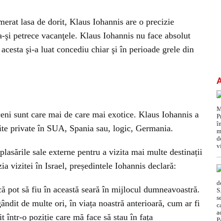
merat lasa de dorit, Klaus Iohannis are o precizie
-şi petrece vacanţele. Klaus Iohannis nu face absolut
acesta şi-a luat concediu chiar şi în perioade grele din
oceni sunt care mai de care mai exotice. Klaus Iohannis a
zite private în SUA, Spania sau, logic, Germania.
plasările sale externe pentru a vizita mai multe destinații
a vizitei în Israel, președintele Iohannis declară:
că pot să fiu în această seară în mijlocul dumneavoastră.
dit de multe ori, în viața noastră anterioară, cum ar fi
t într-o poziție care mă face să stau în fața