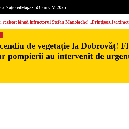
cal
Național
Magazin
Opinii
CM 2026
rezistat lângă infractorul Ștefan Manolache! „Prințișorul taximetri
s
cendiu de vegetație la Dobrovăț! Fl
iar pompierii au intervenit de urgen