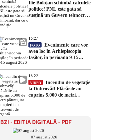
Ilie Bolojan schimbă calculele
politice! PNL este gata să
susțină un Guvern tehnocrat,
dar cu o condiție
16:27
Evenimente care vor
FOTO
avea loc în Arhiepiscopia
Iaşilor, în perioada 9-15
august 2026
16:22
Incendiu de vegetație
VIDEO
la Dobrovăț! Flăcările au
cuprins 5.000 de metri
pătrați, iar pompierii au
intervenit de urgență
BZI - EDITIA DIGITALĂ - PDF
07 august 2026