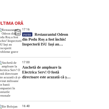
ULTIMA ORĂ
17:16
Restaurantul Odeon
FOTO
din Podu Roș a fost închis!
Inspectorii ISU Iași au
descoperit probleme grave
17:00
Anchetă de amploare la
Electrica Serv! O fostă
directoare este acuzată că și-a
virat milioane din banii
companiei în conturile
personale
16:40