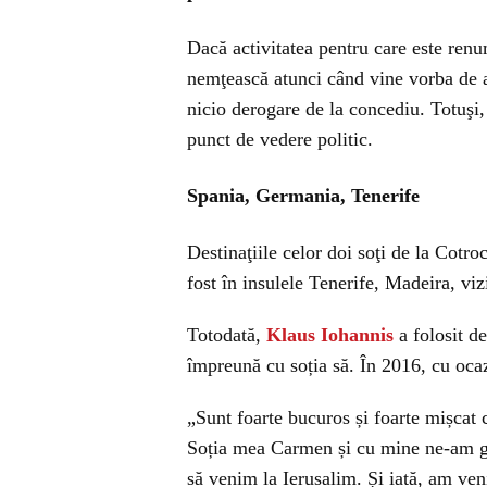
Dacă activitatea pentru care este renu
nemţească atunci când vine vorba de a
nicio derogare de la concediu. Totuşi, 
punct de vedere politic.
Spania, Germania, Tenerife
Destinaţiile celor doi soţi de la Cotr
fost în insulele Tenerife, Madeira, vi
Totodată,
Klaus Iohannis
a folosit de
împreună cu soția să. În 2016, cu ocazi
„Sunt foarte bucuros și foarte mișcat 
Soția mea Carmen și cu mine ne-am gân
să venim la Ierusalim. Și iată, am veni