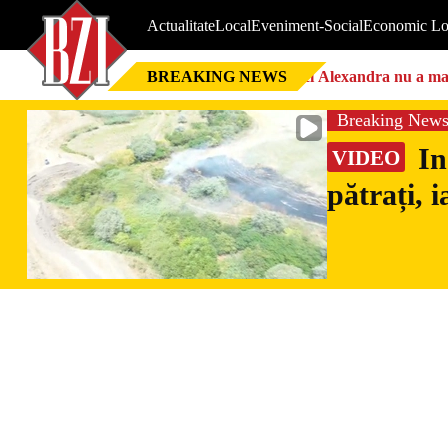
Actualitate
Local
Eveniment-Social
Economic Lo
BREAKING NEWS
Nici Alexandra nu a mai 
Breaking New
In
VIDEO
pătrați, 