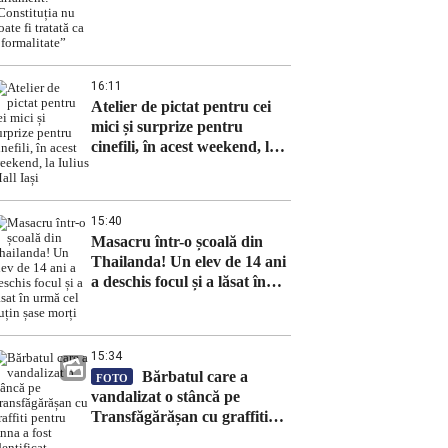
tratată ca o formalitate”
16:11
Atelier de pictat pentru cei
mici și surprize pentru
cinefili, în acest weekend, la
Iulius Mall Iași
15:40
Masacru într-o școală din
Thailanda! Un elev de 14 ani
a deschis focul și a lăsat în
urmă cel puțin șase morți
15:34
Bărbatul care a
FOTO
vandalizat o stâncă pe
Transfăgărășan cu graffiti
pentru Anna a fost identificat