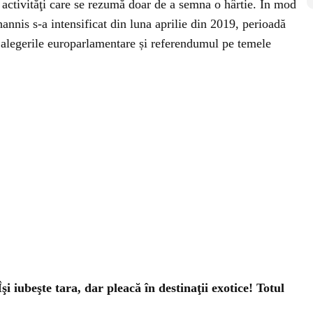
, activităţi care se rezumă doar de a semna o hârtie. În mod
ohannis s-a intensificat din luna aprilie din 2019, perioadă
 alegerile europarlamentare și referendumul pe temele
Îşi iubeşte tara, dar pleacă în destinaţii exotice! Totul