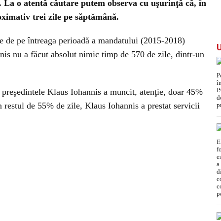
s. La o atentă căutare putem observa cu uşurinţă că, în
ximativ trei zile pe săptămână.
te de pe întreaga perioadă a mandatului (2015-2018)
is nu a făcut absolut nimic timp de 570 de zile, dintr-un
că preşedintele Klaus Iohannis a muncit, atenţie, doar 45%
n restul de 55% de zile, Klaus Iohannis a prestat servicii