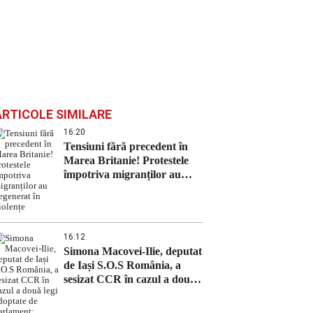
ARTICOLE SIMILARE
16:20
Tensiuni fără precedent în
Marea Britanie! Protestele
împotriva migranților au
degenerat în violențe
16:12
Simona Macovei-Ilie, deputat
de Iași S.O.S România, a
sesizat CCR în cazul a două
legi adoptate de Parlament:
„Constituția nu poate fi