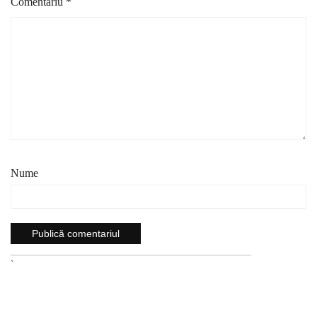
Comentariu
*
Nume
`