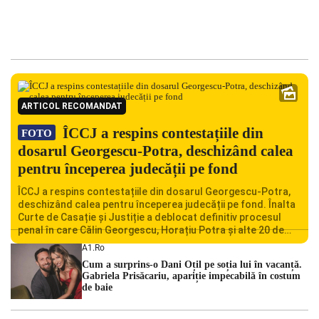
ARTICOL RECOMANDAT
ÎCCJ a respins contestațiile din
FOTO
dosarul Georgescu-Potra, deschizând calea
pentru începerea judecății pe fond
ÎCCJ a respins contestațiile din dosarul Georgescu-Potra,
deschizând calea pentru începerea judecății pe fond. Înalta
Curte de Casație și Justiție a deblocat definitiv procesul
penal în care Călin Georgescu, Horațiu Potra și alte 20 de
persoane sunt acuzați de acțiuni îndreptate împotriva
A1.ro
ordinii constituționale. În ședința din camera preliminară,
Cum a surprins-o Dani Oțil pe soția lui în vacanță.
judecătorii de la instanța supremă au […]
Gabriela Prisăcariu, apariție impecabilă în costum
de baie