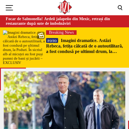
Focar de Salmonella! Ardeii jalapeño din Mexic, retrași din
restaurante după sute de îmbolnăviri
Breaking News
Imagini dramatice. Astăzi
FOTO
Rebeca, fetița călcată de o autoutilitară,
a fost condusă pe ultimul drum, la
Poduri. În sicriul alb al micuței au fost
puși pumni de bani și jucării –
EXCLUSIV