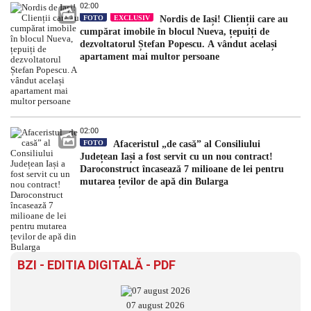
02:00
FOTO
EXCLUSIV
Nordis de Iași! Clienții care au
cumpărat imobile în blocul Nueva, țepuiți de
dezvoltatorul Ștefan Popescu. A vândut același
apartament mai multor persoane
02:00
FOTO
Afaceristul „de casă” al Consiliului
Județean Iași a fost servit cu un nou contract!
Daroconstruct încasează 7 milioane de lei pentru
mutarea țevilor de apă din Bularga
BZI - EDITIA DIGITALĂ - PDF
07 august 2026