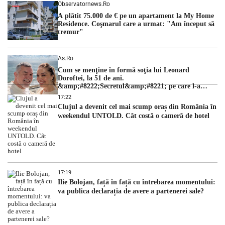
Observatornews.ro
A plătit 75.000 de € pe un apartament la My Home
Residence. Coşmarul care a urmat: "Am început să
tremur"
As.ro
Cum se menţine în formă soţia lui Leonard
Doroftei, la 51 de ani.
&amp;#8222;Secretul&amp;#8221; pe care l-a
dezvăluit
17:22
Clujul a devenit cel mai scump oraș din România în
weekendul UNTOLD. Cât costă o cameră de hotel
17:19
Ilie Bolojan, față în față cu întrebarea momentului:
va publica declarația de avere a partenerei sale?