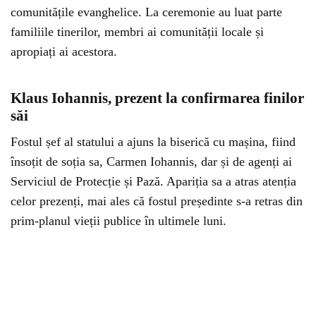
comunitățile evanghelice. La ceremonie au luat parte
familiile tinerilor, membri ai comunității locale și
apropiați ai acestora.
Klaus Iohannis, prezent la confirmarea finilor
săi
Fostul șef al statului a ajuns la biserică cu mașina, fiind
însoțit de soția sa, Carmen Iohannis, dar și de agenți ai
Serviciul de Protecție și Pază. Apariția sa a atras atenția
celor prezenți, mai ales că fostul președinte s-a retras din
prim-planul vieții publice în ultimele luni.