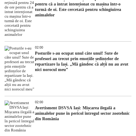
pentru că a intrat intenționat cu mașina într-o
turmă de oi. Este cercetată pentru schingiuirea
animalelor
02:00
Posturile s-au ocupat unul câte unul! Sute de
profesori au trecut prin emoțiile ședințelor de
repartizare la Iași. „Mă gândesc că alții nu au avut
nici norocul meu”
02:00
Avertisment DSVSA Iași: Mișcarea ilegală a
animalelor pune în pericol întregul sector zootehnic
din România