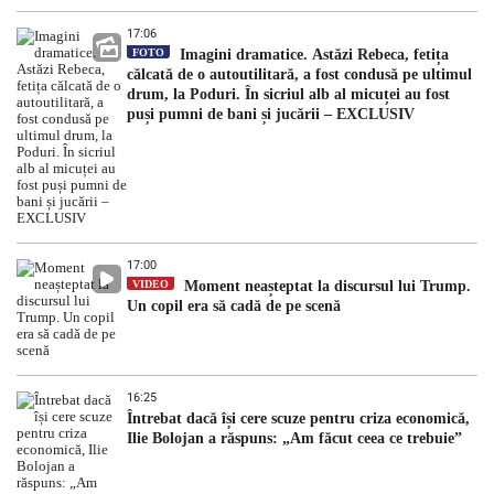
17:06
FOTO
Imagini dramatice. Astăzi Rebeca, fetița
călcată de o autoutilitară, a fost condusă pe ultimul
drum, la Poduri. În sicriul alb al micuței au fost
puși pumni de bani și jucării – EXCLUSIV
17:00
VIDEO
Moment neașteptat la discursul lui Trump.
Un copil era să cadă de pe scenă
16:25
Întrebat dacă își cere scuze pentru criza economică,
Ilie Bolojan a răspuns: „Am făcut ceea ce trebuie”