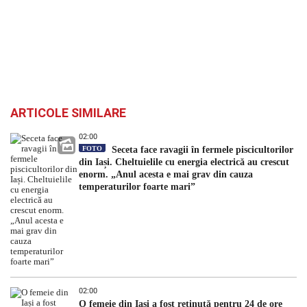
ARTICOLE SIMILARE
02:00
FOTO
Seceta face ravagii în fermele piscicultorilor
din Iași. Cheltuielile cu energia electrică au crescut
enorm. „Anul acesta e mai grav din cauza
temperaturilor foarte mari”
02:00
O femeie din Iași a fost reținută pentru 24 de ore