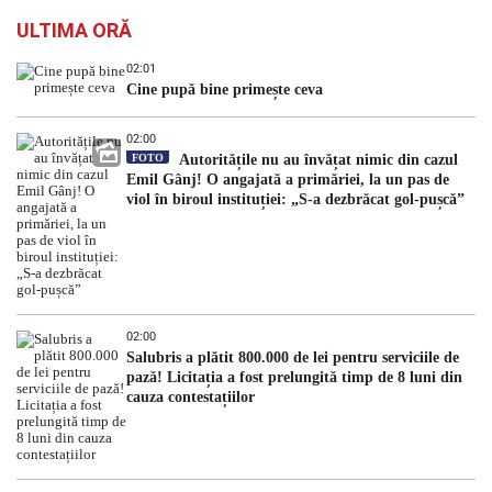
ULTIMA ORĂ
02:01
Cine pupă bine primește ceva
02:00
FOTO
Autoritățile nu au învățat nimic din cazul
Emil Gânj! O angajată a primăriei, la un pas de
viol în biroul instituției: „S-a dezbrăcat gol-pușcă”
02:00
Salubris a plătit 800.000 de lei pentru serviciile de
pază! Licitația a fost prelungită timp de 8 luni din
cauza contestațiilor