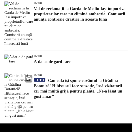
02:00
Val de reclamații la Garda de Mediu Iași împotriva
proprietarilor care nu elimină ambrozia. Comisarii
anunță controale drastice în această lună
02:00
A dat-o de gard tare
02:00
FOTO
Canicula își spune cuvântul la Grădina
Botanică! Hibiscusul face senzație, însă vizitatorii
cer mai multă grijă pentru plante. „Ne-a lăsat un
gust amar”