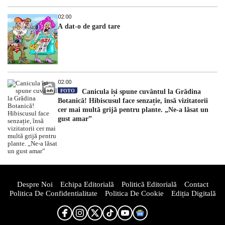
02:00
A dat-o de gard tare
02:00
FOTO
Canicula își spune cuvântul la Grădina
Botanică! Hibiscusul face senzație, însă vizitatorii
cer mai multă grijă pentru plante. „Ne-a lăsat un
gust amar”
Despre Noi
Echipa Editorială
Politică Editorială
Contact
Politica De Confidentialitate
Politica De Cookie
Ediția Digitală