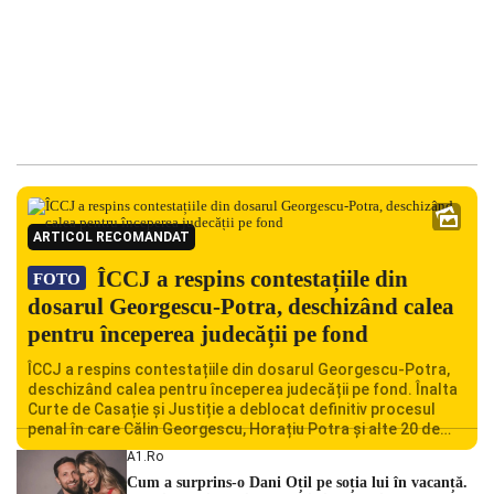
ARTICOL RECOMANDAT
ÎCCJ a respins contestațiile din
FOTO
dosarul Georgescu-Potra, deschizând calea
pentru începerea judecății pe fond
ÎCCJ a respins contestațiile din dosarul Georgescu-Potra,
deschizând calea pentru începerea judecății pe fond. Înalta
Curte de Casație și Justiție a deblocat definitiv procesul
penal în care Călin Georgescu, Horațiu Potra și alte 20 de
persoane sunt acuzați de acțiuni îndreptate împotriva
A1.ro
ordinii constituționale. În ședința din camera preliminară,
Cum a surprins-o Dani Oțil pe soția lui în vacanță.
judecătorii de la instanța supremă au […]