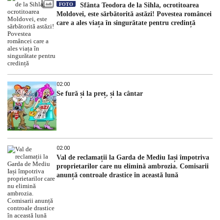
FOTO
Sfânta Teodora de la Sihla, ocrotitoarea
Moldovei, este sărbătorită astăzi! Povestea româncei
care a ales viața în singurătate pentru credință
02:00
Se fură și la preț, și la cântar
02:00
Val de reclamații la Garda de Mediu Iași împotriva
proprietarilor care nu elimină ambrozia. Comisarii
anunță controale drastice în această lună