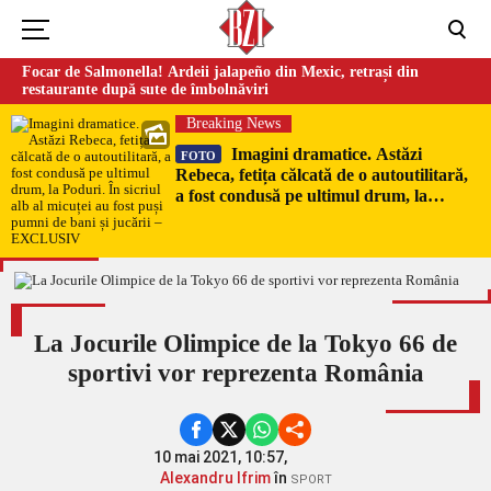
Focar de Salmonella! Ardeii jalapeño din Mexic, retrași din
restaurante după sute de îmbolnăviri
Breaking News
Imagini dramatice. Astăzi
FOTO
Rebeca, fetița călcată de o autoutilitară,
a fost condusă pe ultimul drum, la
Poduri. În sicriul alb al micuței au fost
puși pumni de bani și jucării –
EXCLUSIV
La Jocurile Olimpice de la Tokyo 66 de
sportivi vor reprezenta România
10 mai 2021, 10:57,
Alexandru Ifrim
în
SPORT