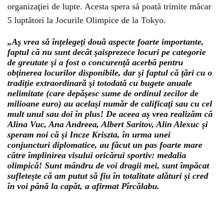
organizaţiei de lupte. Acesta spera să poată trimite măcar
5 luptători la Jocurile Olimpice de la Tokyo.
„Aş vrea să înţelegeţi două aspecte foarte importante,
faptul că nu sunt decât şaisprezece locuri pe categorie
de greutate şi a fost o concurenţă acerbă pentru
obţinerea locurilor disponibile, dar şi faptul că ţări cu o
tradiţie extraordinară şi totodată cu bugete anuale
nelimitate (care depăşesc sume de ordinul zecilor de
milioane euro) au acelaşi număr de calificaţi sau cu cel
mult unul sau doi în plus! De aceea aş vrea realizăm că
Alina Vuc, Ana Andreea, Albert Saritov, Alin Alexuc şi
speram noi că şi Incze Kriszta, în urma unei
conjuncturi diplomatice, au făcut un pas foarte mare
către împlinirea visului oricărui sportiv: medalia
olimpică! Sunt mândru de voi dragii mei, sunt împăcat
sufleteşte că am putut să fiu în totalitate alături şi cred
în voi până la capăt, a afirmat Pîrcălabu.