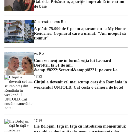
Gabriela Prisăcariu, apariție impecabilă în costum
de baie
Observatornews.ro
A plătit 75.000 de € pe un apartament la My Home
Residence. Coşmarul care a urmat: "Am început să
tremur"
As.ro
Cum se menţine în formă soţia lui Leonard
Doroftei, la 51 de ani.
&amp;#8222;Secretul&amp;#8221; pe care l-a
dezvăluit
17:22
Clujul a devenit cel mai scump oraș din România în
weekendul UNTOLD. Cât costă o cameră de hotel
17:19
Ilie Bolojan, față în față cu întrebarea momentului:
va publica declarația de avere a partenerei sale?