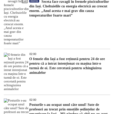
FOTO
Seceta face ravagii în fermele piscicultorilor
din Iași. Cheltuielile cu energia electrică au crescut
enorm. „Anul acesta e mai grav din cauza
temperaturilor foarte mari”
02:00
O femeie din Iași a fost reținută pentru 24 de ore
pentru că a intrat intenționat cu mașina într-o
turmă de oi. Este cercetată pentru schingiuirea
animalelor
02:00
Posturile s-au ocupat unul câte unul! Sute de
profesori au trecut prin emoțiile ședințelor de
repartizare la Iași. „Mă gândesc că alții nu au avut