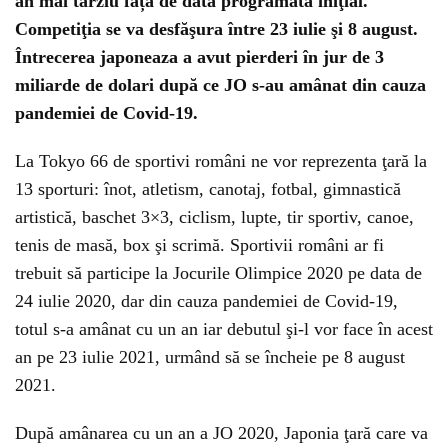
an mai târziu față de data programată iniţial.
Competiţia se va desfăşura între 23 iulie şi 8 august.
Întrecerea japoneaza a avut pierderi în jur de 3
miliarde de dolari după ce JO s-au amânat din cauza
pandemiei de Covid-19.
La Tokyo 66 de sportivi români ne vor reprezenta ţară la
13 sporturi: înot, atletism, canotaj, fotbal, gimnastică
artistică, baschet 3×3, ciclism, lupte, tir sportiv, canoe,
tenis de masă, box şi scrimă. Sportivii români ar fi
trebuit să participe la Jocurile Olimpice 2020 pe data de
24 iulie 2020, dar din cauza pandemiei de Covid-19,
totul s-a amânat cu un an iar debutul şi-l vor face în acest
an pe 23 iulie 2021, urmând să se încheie pe 8 august
2021.
După amânarea cu un an a JO 2020, Japonia ţară care va