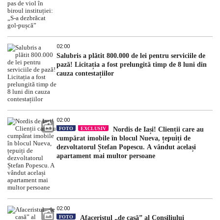
02:00
Salubris a plătit 800.000 de lei pentru serviciile de
pază! Licitația a fost prelungită timp de 8 luni din
cauza contestațiilor
02:00
FOTO
EXCLUSIV
Nordis de Iași! Clienții care au
cumpărat imobile în blocul Nueva, țepuiți de
dezvoltatorul Ștefan Popescu. A vândut același
apartament mai multor persoane
02:00
FOTO
Afaceristul „de casă” al Consiliului