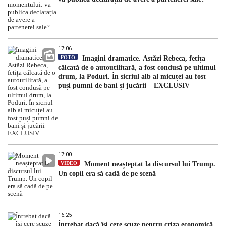
17:06
FOTO
Imagini dramatice. Astăzi Rebeca, fetița
călcată de o autoutilitară, a fost condusă pe ultimul
drum, la Poduri. În sicriul alb al micuței au fost
puși pumni de bani și jucării – EXCLUSIV
17:00
VIDEO
Moment neașteptat la discursul lui Trump.
Un copil era să cadă de pe scenă
16:25
Întrebat dacă își cere scuze pentru criza economică,