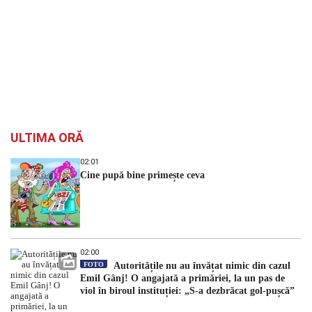
ULTIMA ORĂ
02:01
Cine pupă bine primește ceva
02:00
FOTO
Autoritățile nu au învățat nimic din cazul
Emil Gânj! O angajată a primăriei, la un pas de
viol în biroul instituției: „S-a dezbrăcat gol-pușcă”