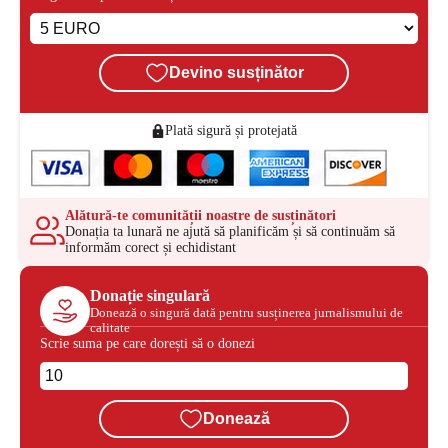
Devino susținător
Plată sigură și protejată
Alătură-te comunității noastre de susținători
Donația ta lunară ne ajută să planificăm și să continuăm să
informăm corect și echidistant
Donație singulară
Donează o singură dată pentru susținerea jurnalismului de
calitate
Scrie suma pe care dorești să o donezi
Donează