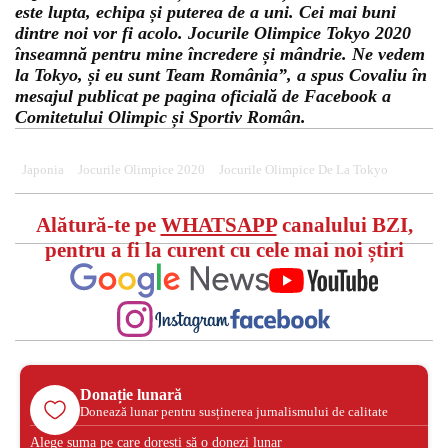
este lupta, echipa și puterea de a uni. Cei mai buni
dintre noi vor fi acolo. Jocurile Olimpice Tokyo 2020
înseamnă pentru mine încredere și mândrie. Ne vedem
la Tokyo, și eu sunt Team România”, a spus Covaliu în
mesajul publicat pe pagina oficială de Facebook a
Comitetului Olimpic și Sportiv Român.
Japonia
Jocurile Olimpice 2020
Jocurile Olimpice De La Tokyo
Alătură-te pe
WHATSAPP
canalului BZI,
pentru a fi la curent cu cele mai noi știri
Donație lunară
Donează lunar pentru susținerea jurnalismului de calitate
Alege suma pe care dorești să o donezi lunar