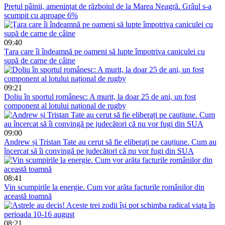
Prețul pâinii, amenințat de războiul de la Marea Neagră. Grâul s-a
scumpit cu aproape 6%
09:40
Țara care îi îndeamnă pe oameni să lupte împotriva caniculei cu
supă de carne de câine
09:21
Doliu în sportul românesc: A murit, la doar 25 de ani, un fost
component al lotului național de rugby
09:00
Andrew și Tristan Tate au cerut să fie eliberați pe cauțiune. Cum au
încercat să îi convingă pe judecători că nu vor fugi din SUA
08:41
Vin scumpirile la energie. Cum vor arăta facturile românilor din
această toamnă
08:21