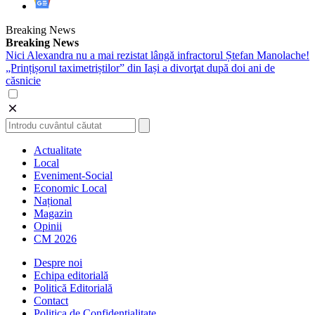
Breaking News
Breaking News
Nici Alexandra nu a mai rezistat lângă infractorul Ștefan Manolache!
„Prințișorul taximetriștilor” din Iași a divorţat după doi ani de
căsnicie
Actualitate
Local
Eveniment-Social
Economic Local
Național
Magazin
Opinii
CM 2026
Despre noi
Echipa editorială
Politică Editorială
Contact
Politica de Confidentialitate