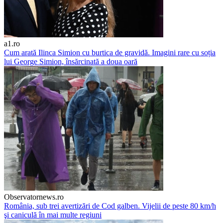
a1.ro
Cum arată Ilinca Simion cu burtica de gravidă. Imagini rare cu soția
lui George Simion, însărcinată a doua oară
Observatornews.ro
România, sub trei avertizări de Cod galben. Vijelii de peste 80 km/h
şi caniculă în mai multe regiuni