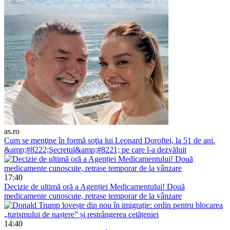
as.ro
Cum se menţine în formă soţia lui Leonard Doroftei, la 51 de ani.
&amp;#8222;Secretul&amp;#8221; pe care l-a dezvăluit
17:40
Decizie de ultimă oră a Agenției Medicamentului! Două
medicamente cunoscute, retrase temporar de la vânzare
14:40