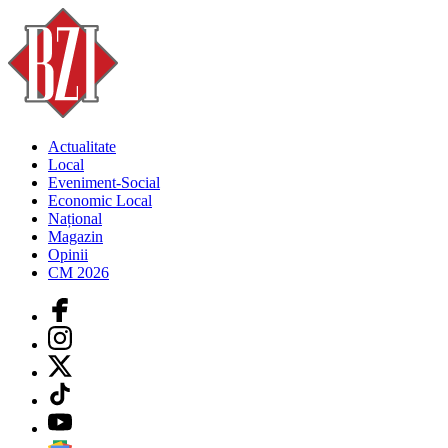
Actualitate
Local
Eveniment-Social
Economic Local
Național
Magazin
Opinii
CM 2026