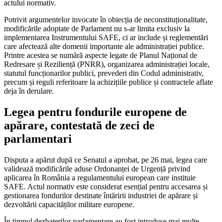
actului normativ.
Potrivit argumentelor invocate în obiecția de neconstituționalitate,
modificările adoptate de Parlament nu s-ar limita exclusiv la
implementarea Instrumentului SAFE, ci ar include și reglementări
care afectează alte domenii importante ale administrației publice.
Printre acestea se numără aspecte legate de Planul Național de
Redresare și Reziliență (PNRR), organizarea administrației locale,
statutul funcționarilor publici, prevederi din Codul administrativ,
precum și reguli referitoare la achizițiile publice și contractele aflate
deja în derulare.
Legea pentru fondurile europene de
apărare, contestată de zeci de
parlamentari
Disputa a apărut după ce Senatul a aprobat, pe 26 mai, legea care
validează modificările aduse Ordonanței de Urgență privind
aplicarea în România a regulamentului european care instituie
SAFE. Actul normativ este considerat esențial pentru accesarea și
gestionarea fondurilor destinate întăririi industriei de apărare și
dezvoltării capacităților militare europene.
În timpul dezbaterilor parlamentare au fost introduse mai multe