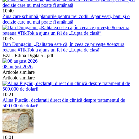
10:40
Ziua care schimbă planurile pentru trei zodii. Apar vești, bani și o
decizie care nu mai poate fi amânată
10:33
Dan Dungaciu: „Ralitatea este că, în ceea ce privește #cenzura,
rețeaua #TikTok a ajuns un fel de „Lupta de clasă”
BZI - Editia Digitală - pdf
08 august 2026
Articole similare
Articole similare
10:21
Alina Pușcău, declarații direct din clinică despre tratamentul de
500.000 de dolari!
10:01