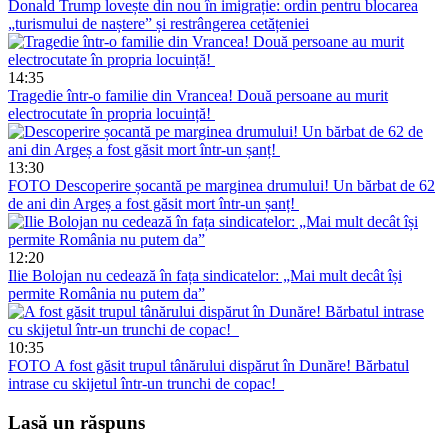
Donald Trump lovește din nou în imigrație: ordin pentru blocarea
„turismului de naștere” și restrângerea cetățeniei
14:35
Tragedie într-o familie din Vrancea! Două persoane au murit
electrocutate în propria locuință!
13:30
FOTO
Descoperire șocantă pe marginea drumului! Un bărbat de 62
de ani din Argeș a fost găsit mort într-un șanț!
12:20
Ilie Bolojan nu cedează în fața sindicatelor: „Mai mult decât își
permite România nu putem da”
10:35
FOTO
A fost găsit trupul tânărului dispărut în Dunăre! Bărbatul
intrase cu skijetul într-un trunchi de copac!
Lasă un răspuns