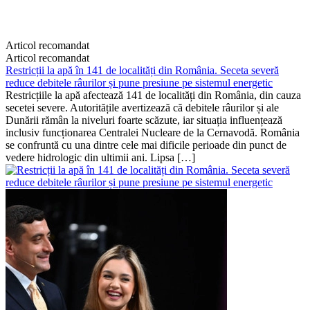
Articol recomandat
Articol recomandat
Restricții la apă în 141 de localități din România. Seceta severă
reduce debitele râurilor și pune presiune pe sistemul energetic
Restricțiile la apă afectează 141 de localități din România, din cauza
secetei severe. Autoritățile avertizează că debitele râurilor și ale
Dunării rămân la niveluri foarte scăzute, iar situația influențează
inclusiv funcționarea Centralei Nucleare de la Cernavodă. România
se confruntă cu una dintre cele mai dificile perioade din punct de
vedere hidrologic din ultimii ani. Lipsa […]