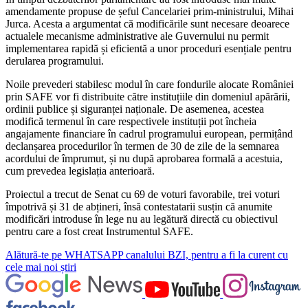
amendamente propuse de șeful Cancelariei prim-ministrului, Mihai
Jurca. Acesta a argumentat că modificările sunt necesare deoarece
actualele mecanisme administrative ale Guvernului nu permit
implementarea rapidă și eficientă a unor proceduri esențiale pentru
derularea programului.
Noile prevederi stabilesc modul în care fondurile alocate României
prin SAFE vor fi distribuite către instituțiile din domeniul apărării,
ordinii publice și siguranței naționale. De asemenea, acestea
modifică termenul în care respectivele instituții pot încheia
angajamente financiare în cadrul programului european, permițând
declanșarea procedurilor în termen de 30 de zile de la semnarea
acordului de împrumut, și nu după aprobarea formală a acestuia,
cum prevedea legislația anterioară.
Proiectul a trecut de Senat cu 69 de voturi favorabile, trei voturi
împotrivă și 31 de abțineri, însă contestatarii susțin că anumite
modificări introduse în lege nu au legătură directă cu obiectivul
pentru care a fost creat Instrumentul SAFE.
Alătură-te pe
WHATSAPP
canalului BZI, pentru a fi la curent cu
cele mai noi știri