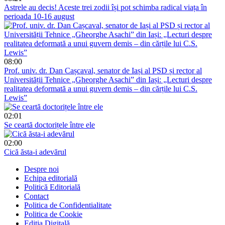
Astrele au decis! Aceste trei zodii își pot schimba radical viața în
perioada 10-16 august
08:00
Prof. univ. dr. Dan Cașcaval, senator de Iași al PSD și rector al
Universității Tehnice „Gheorghe Asachi” din Iași: „Lecturi despre
realitatea deformată a unui guvern demis – din cărțile lui C.S.
Lewis”
02:01
Se ceartă doctorițele între ele
02:00
Cică ăsta-i adevărul
Despre noi
Echipa editorială
Politică Editorială
Contact
Politica de Confidentialitate
Politica de Cookie
Ediția Digitală