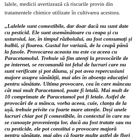
lalele, medicii avertizează că riscurile provin din
tratamentele chimice utilizate în cultivarea acestora.
„Lalelele sunt comestibile, dar doar dacă nu sunt date
cu pesticid. Ele sunt asemănătoare cu ceapa și cu
usturoiul, iar, în timpul războiului, au fost consumați și
bulbii, și floarea. Gustul lor variază, de la ceapă până
la fasole. Provocarea aceasta nu este ca aceea cu
Paracetamolul. Trebuie să fim atenți la provocările de
pe internet, se recomandă tot felul de lucruri care nu
sunt verificate și pot dăuna, și pot avea repercusiuni
majore asupra sănătății, mai ales în absența educației
pentru sănătate. Ultima provocare, cea în care mâncau
cât mai mult Paracetamol, poate fi letală. Mai mult de
10 comprimate de Paracetamol pot fi letale. Astfel de
provocări de a mânca, vorba aceea, cuie, clanța de la
ușă, trebuie privite cu foarte mare atenție. Deși unele
lucruri chiar pot fi comestibile, în contextul în care nu
se cunoaște proveniența lor, dacă au fost tratate sau nu
cu pesticide, ele pot constitui o provocare majoră
pentru sănătate, mai ales că foarte multe astfel de flori