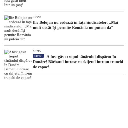
12:20
Ilie Bolojan nu cedează în fața sindicatelor: „Mai
mult decât își permite România nu putem da”
10:35
FOTO
A fost găsit trupul tânărului dispărut în
Dunăre! Bărbatul intrase cu skijetul într-un trunchi
de copac!