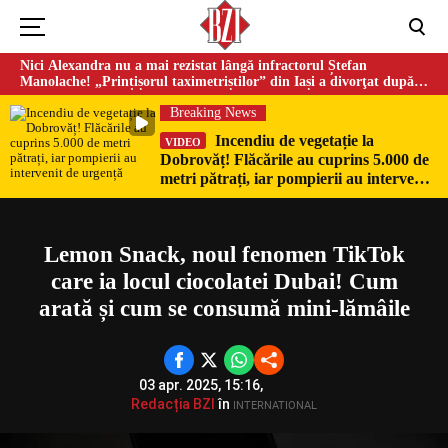
Nici Alexandra nu a mai rezistat lângă infractorul Ștefan
Manolache! „Prințișorul taximetriștilor” din Iași a divorţat după
doi ani de căsnicie
Breaking News
Incendiu de vegetație la
VIDEO
Dobrovăț! Flăcările au cuprins 5.000 de
Could not play video.
metri pătrați, iar pompierii au intervenit
There was a problem trying to load the video.
de urgență
Error code: html5_video:4
Lemon Snack, noul fenomen TikTok
care ia locul ciocolatei Dubai! Cum
arată și cum se consumă mini-lămâile
03 apr. 2025, 15:16,
Redacția BZI
în
INTERNATIONAL