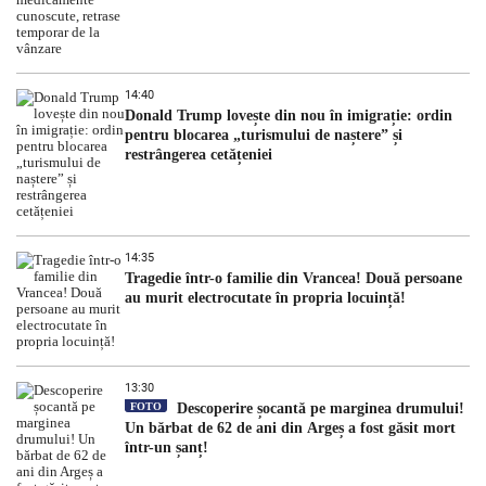
14:40
Donald Trump lovește din nou în imigrație: ordin
pentru blocarea „turismului de naștere” și
restrângerea cetățeniei
14:35
Tragedie într-o familie din Vrancea! Două persoane
au murit electrocutate în propria locuință!
13:30
FOTO
Descoperire șocantă pe marginea drumului!
Un bărbat de 62 de ani din Argeș a fost găsit mort
într-un șanț!