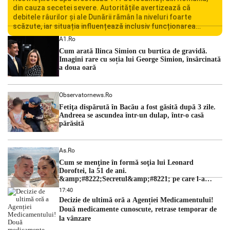
din cauza secetei severe. Autoritățile avertizează că
debitele râurilor și ale Dunării rămân la niveluri foarte
scăzute, iar situația influențează inclusiv funcționarea
Centralei Nucleare de la Cernavodă. România se confruntă
A1.ro
cu una dintre cele mai dificile perioade din punct de vedere
Cum arată Ilinca Simion cu burtica de gravidă.
hidrologic din ultimii ani. Lipsa […]
Imagini rare cu soția lui George Simion, însărcinată
a doua oară
Observatornews.ro
Fetiţa dispărută în Bacău a fost găsită după 3 zile.
Andreea se ascundea într-un dulap, într-o casă
părăsită
As.ro
Cum se menţine în formă soţia lui Leonard
Doroftei, la 51 de ani.
&amp;#8222;Secretul&amp;#8221; pe care l-a
dezvăluit
17:40
Decizie de ultimă oră a Agenției Medicamentului!
Două medicamente cunoscute, retrase temporar de
la vânzare