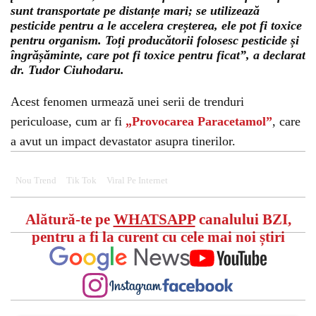
sunt transportate pe distanțe mari; se utilizează
pesticide pentru a le accelera creșterea, ele pot fi toxice
pentru organism. Toți producătorii folosesc pesticide și
îngrășăminte, care pot fi toxice pentru ficat”, a declarat
dr. Tudor Ciuhodaru.
Acest fenomen urmează unei serii de trenduri
periculoase, cum ar fi
„Provocarea Paracetamol”
, care
a avut un impact devastator asupra tinerilor.
Nou Trend
Tik Tok
Viral Pe Internet
Alătură-te pe
WHATSAPP
canalului BZI,
pentru a fi la curent cu cele mai noi știri