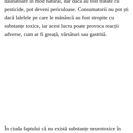
dăunătoare în mod natural, dar dacă au fost tratate cu
pesticide, pot deveni periculoase. Consumatorii nu pot ști
dacă lalelele pe care le mănâncă au fost stropite cu
substanțe toxice, iar acest lucru poate provoca reacții
adverse, cum ar fi greață, vărsături sau gastrită.
În ciuda faptului că nu există substanțe neurotoxice în