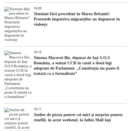
16:20
Tensiuni fără precedent în Marea Britanie!
Protestele împotriva migranților au degenerat în
violențe
16:12
Simona Macovei-Ilie, deputat de Iași S.O.S
România, a sesizat CCR în cazul a două legi
adoptate de Parlament: „Constituția nu poate fi
tratată ca o formalitate”
16:11
Atelier de pictat pentru cei mici și surprize pentru
cinefili, în acest weekend, la Iulius Mall Iași