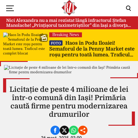
Nici Alexandra nu a mai rezistat lângă infractorul Ștefan
Manolache! „Prințișorul taximetriștilor” din Iași a divorţat
după doi ani de căsnicie
Breaking News
Haos în Podu Iloaiei!
FOTO
Semaforul de la Penny Market este
roșu pentru toată lumea. Traficul
este complet blocat
Licitație de peste 4 milioane de lei
într-o comună din Iași! Primăria
caută firme pentru modernizarea
drumurilor