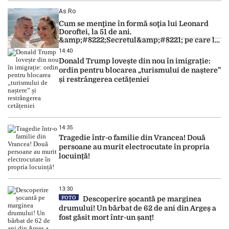
As.ro
Cum se menţine în formă soţia lui Leonard
Doroftei, la 51 de ani.
&amp;#8222;Secretul&amp;#8221; pe care l-a
dezvăluit
14:40
Donald Trump lovește din nou în imigrație:
ordin pentru blocarea „turismului de naștere”
și restrângerea cetățeniei
14:35
Tragedie într-o familie din Vrancea! Două
persoane au murit electrocutate în propria
locuință!
13:30
FOTO
Descoperire șocantă pe marginea
drumului! Un bărbat de 62 de ani din Argeș a
fost găsit mort într-un șanț!