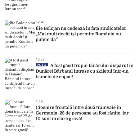
12:20
Ilie Bolojan nu cedează în fața sindicatelor:
„Mai mult decât își permite România nu
putem da”
10:35
FOTO
A fost găsit trupul tânărului dispărut în
Dunăre! Bărbatul intrase cu skijetul într-un
trunchi de copac!
10:25
Ciocnire frontală între două tramvaie în
Germania! 25 de persoane au fost rănite, iar
10 sunt în stare gravă!