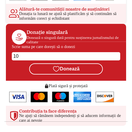
Alătură-te comunității noastre de susținători
Donația ta lunară ne ajută să planificăm și să continuăm să
informăm corect și echidistant
Donație singulară
Donează o singură dată pentru susținerea jurnalismului de
calitate
Scrie suma pe care dorești să o donezi
Donează
Plată sigură și protejată
Contribuția ta face diferența
Ne ajuți să rămânem independenți și să aducem informații de
care ai nevoie