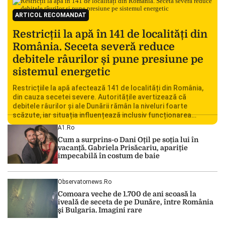
ARTICOL RECOMANDAT
Restricții la apă în 141 de localități din
România. Seceta severă reduce
debitele râurilor și pune presiune pe
sistemul energetic
Restricțiile la apă afectează 141 de localități din România,
din cauza secetei severe. Autoritățile avertizează că
debitele râurilor și ale Dunării rămân la niveluri foarte
scăzute, iar situația influențează inclusiv funcționarea
Centralei Nucleare de la Cernavodă. România se confruntă
A1.ro
cu una dintre cele mai dificile perioade din punct de vedere
Cum a surprins-o Dani Oțil pe soția lui în
hidrologic din ultimii ani. Lipsa […]
vacanță. Gabriela Prisăcariu, apariție
impecabilă în costum de baie
Observatornews.ro
Comoara veche de 1.700 de ani scoasă la
iveală de seceta de pe Dunăre, între România
şi Bulgaria. Imagini rare