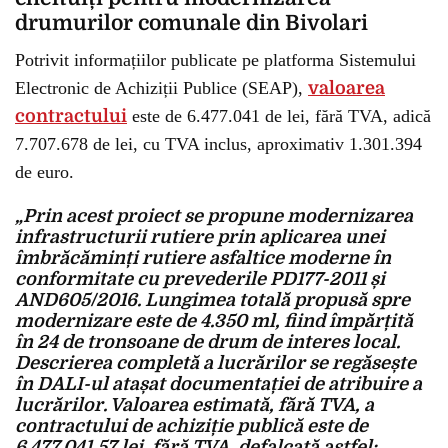
drumurilor comunale din Bivolari
Potrivit informațiilor publicate pe platforma Sistemului
Electronic de Achiziții Publice (SEAP),
valoarea
contractului
este de 6.477.041 de lei, fără TVA, adică
7.707.678 de lei, cu TVA inclus, aproximativ 1.301.394
de euro.
„Prin acest proiect se propune modernizarea
infrastructurii rutiere prin aplicarea unei
îmbrăcăminți rutiere asfaltice moderne în
conformitate cu prevederile PD177-2011 și
AND605/2016. Lungimea totală propusă spre
modernizare este de 4.350 ml, fiind împărțită
în 24 de tronsoane de drum de interes local.
Descrierea completă a lucrărilor se regăsește
în DALI-ul atașat documentației de atribuire a
lucrărilor. Valoarea estimată, fără TVA, a
contractului de achiziție publică este de
6.477.041,57 lei, fără TVA, defalcată astfel: