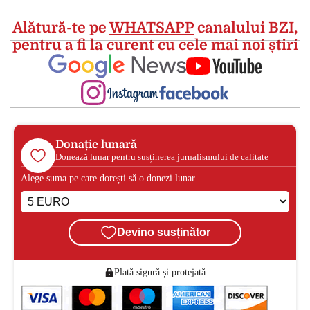
Alătură-te pe
WHATSAPP
canalului BZI,
pentru a fi la curent cu cele mai noi știri
Donație lunară
Donează lunar pentru susținerea jurnalismului de calitate
Alege suma pe care dorești să o donezi lunar
Devino susținător
Plată sigură și protejată