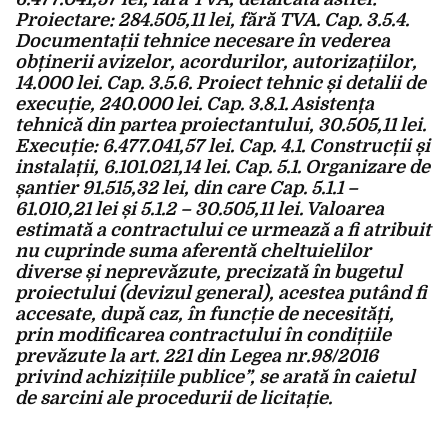
Proiectare: 284.505,11 lei, fără TVA. Cap. 3.5.4.
Documentații tehnice necesare în vederea
obținerii avizelor, acordurilor, autorizațiilor,
14.000 lei. Cap. 3.5.6. Proiect tehnic și detalii de
execuție, 240.000 lei. Cap. 3.8.1. Asistența
tehnică din partea proiectantului, 30.505,11 lei.
Execuție: 6.477.041,57 lei. Cap. 4.1. Construcții și
instalații, 6.101.021,14 lei. Cap. 5.1. Organizare de
șantier 91.515,32 lei, din care Cap. 5.1.1 –
61.010,21 lei și 5.1.2 – 30.505,11 lei. Valoarea
estimată a contractului ce urmează a fi atribuit
nu cuprinde suma aferentă cheltuielilor
diverse și neprevăzute, precizată în bugetul
proiectului (devizul general), acestea putând fi
accesate, după caz, în funcție de necesități,
prin modificarea contractului în condițiile
prevăzute la art. 221 din Legea nr.98/2016
privind achizițiile publice”, se arată în caietul
de sarcini ale procedurii de licitație.