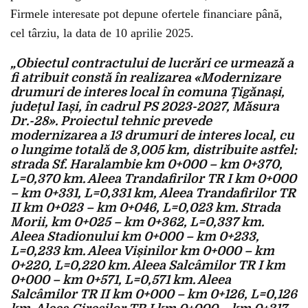
Firmele interesate pot depune ofertele financiare până,
cel târziu, la data de 10 aprilie 2025.
„Obiectul contractului de lucrări ce urmează a
fi atribuit constă în realizarea «Modernizare
drumuri de interes local în comuna Țigănași,
județul Iași, în cadrul PS 2023-2027, Măsura
Dr.-28». Proiectul tehnic prevede
modernizarea a 13 drumuri de interes local, cu
o lungime totală de 3,005 km, distribuite astfel:
strada Sf. Haralambie km 0+000 – km 0+370,
L=0,370 km. Aleea Trandafirilor TR I km 0+000
– km 0+331, L=0,331 km, Aleea Trandafirilor TR
II km 0+023 – km 0+046, L=0,023 km. Strada
Morii, km 0+025 – km 0+362, L=0,337 km.
Aleea Stadionului km 0+000 – km 0+233,
L=0,233 km. Aleea Vișinilor km 0+000 – km
0+220, L=0,220 km. Aleea Salcâmilor TR I km
0+000 – km 0+571, L=0,571 km. Aleea
Salcâmilor TR II km 0+000 – km 0+126, L=0,126