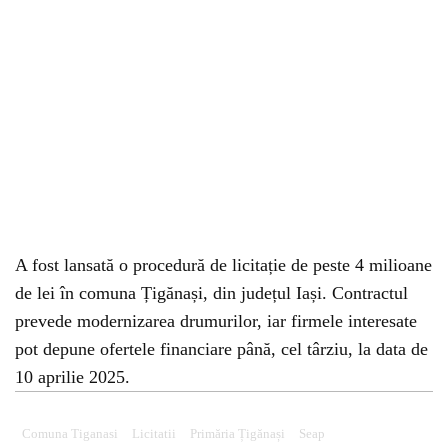
A fost lansată o procedură de licitație de peste 4 milioane
de lei în comuna Țigănași, din județul Iași. Contractul
prevede modernizarea drumurilor, iar firmele interesate
pot depune ofertele financiare până, cel târziu, la data de
10 aprilie 2025.
Comuna Tiganasi
Licitatii
Primăria Țigănași
Seap