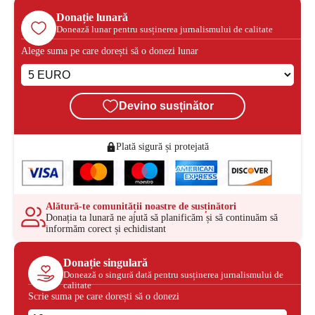
Donație lunară
Donează lunar pentru susținerea jurnalismului de calitate
Alege suma pe care dorești să o donezi lunar
Devino susținător
Plată sigură și protejată
Alătură-te comunității noastre de susținători
Donația ta lunară ne ajută să planificăm și să continuăm să
informăm corect și echidistant
Donație singulară
Donează o singură dată pentru susținerea jurnalismului de
calitate
Scrie suma pe care dorești să o donezi