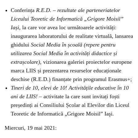
Conferința
R.E.D. – rezultate ale parteneriatelor
Liceului Teoretic de Informatică „Grigore Moisil”
Iași,
la care vor avea loc următoarele activități:
i
naugurarea
laboratorului de realitate virtuală, lansarea
ghidului
Social Media în școală (repere pentru
utilizarea Social Media în activități didactice și
extrașcolare),
vizionarea g
aleriei proiectelor europene
marca LIIS și prezentarea resurselor educaționale
deschise (R.E.D.) finanțate prin programul Erasmus+;
Tineri de 10, elevi de 10! Activitățile educative în 10
ani de LIIS!
–
activitate la care sunt invitați foști
președinți ai Consiliului Școlar al Elevilor din Liceul
Teoretic de Informatică „Grigore Moisil” Iaşi.
Miercuri, 19 mai 2021: