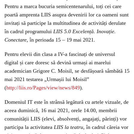
Pentru a marca bucuria semicentenarului, toți cei care
poartă amprenta LIIS asupra devenirii lor ca oameni sunt
invitați să participe la multitudinea de activități derulate
în cadrul programului
LIIS 5.0 Excelență. Inovație.
Conectare
, în perioada 15 – 19 mai 2021.
Pentru elevii din clasa a IV-a fascinați de universul
digital și care doresc să devină urmași ai marelui
academician Grigore C. Moisil, se desfășoară sâmbătă 15
mai 2021 testarea „Urmașii lui Moisil”
(
http://liis.ro/Pages/view/news/849
).
Domeniul IT este în strânsă legătură cu artele vizuale, de
aceea duminică, 16 mai 2021, orele 14.00, membrii
comunității LIIS (elevi, absolvenți, angajați, părinți) vor
participa la activitatea
LIIS la teatru
, în cadrul căreia vor