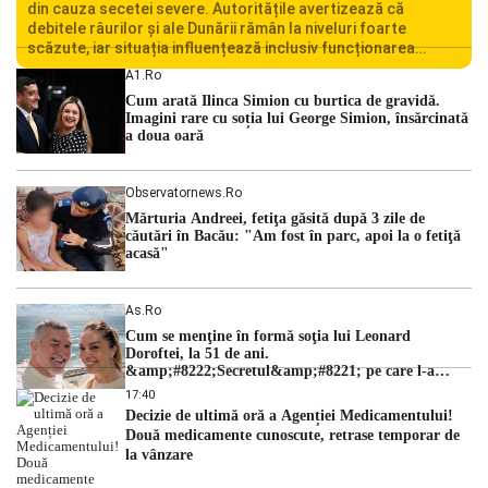
din cauza secetei severe. Autoritățile avertizează că
debitele râurilor și ale Dunării rămân la niveluri foarte
scăzute, iar situația influențează inclusiv funcționarea
Centralei Nucleare de la Cernavodă. România se confruntă
A1.ro
cu una dintre cele mai dificile perioade din punct de vedere
Cum arată Ilinca Simion cu burtica de gravidă.
hidrologic din ultimii ani. Lipsa […]
Imagini rare cu soția lui George Simion, însărcinată
a doua oară
Observatornews.ro
Mărturia Andreei, fetiţa găsită după 3 zile de
căutări în Bacău: "Am fost în parc, apoi la o fetiţă
acasă"
As.ro
Cum se menţine în formă soţia lui Leonard
Doroftei, la 51 de ani.
&amp;#8222;Secretul&amp;#8221; pe care l-a
dezvăluit
17:40
Decizie de ultimă oră a Agenției Medicamentului!
Două medicamente cunoscute, retrase temporar de
la vânzare