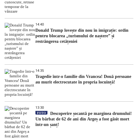
14:40
Donald Trump lovește din nou în imigrație: ordin
pentru blocarea „turismului de naștere” și
restrângerea cetățeniei
14:35
Tragedie într-o familie din Vrancea! Două persoane
au murit electrocutate în propria locuință!
13:30
FOTO
Descoperire șocantă pe marginea drumului!
Un bărbat de 62 de ani din Argeș a fost găsit mort
într-un șanț!