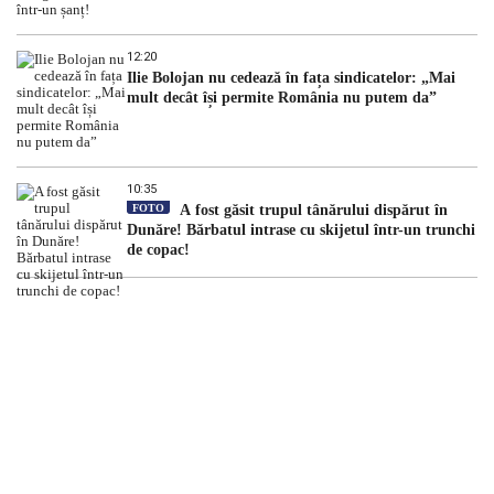
12:20
Ilie Bolojan nu cedează în fața sindicatelor: „Mai
mult decât își permite România nu putem da”
10:35
FOTO
A fost găsit trupul tânărului dispărut în
Dunăre! Bărbatul intrase cu skijetul într-un trunchi
de copac!