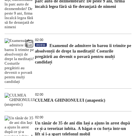
parc auto de dezmembrări! De peste 9 ani, firma
încalcă legea fără să fie deranjată de nimeni
02:00
FOTO
Examenul de admitere în barou îi trimite pe
absolvenții de drept la meditații! Costurile
pregătirii au devenit o povară pentru mulți
candidați
02:00
CULMEA GHINIONULUI (anapestic)
02:00
Un tânăr de 35 de ani din Iași a ajuns în arest după
ce și-a terorizat iubita. A băgat-o cu forța într-un
lift și i-a spart telefonul mobil