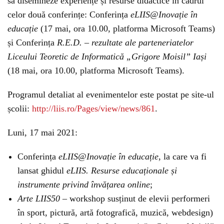
să disemineze experiențe și resurse didactice în cadrul
celor două conferințe: Conferința
eLIIS@Inovație în
educație
(17 mai, ora 10.00, platforma Microsoft Teams)
și C
onferința
R.E.D. – rezultate ale parteneriatelor
Liceului Teoretic de Informatică „Grigore Moisil” Iași
(18 mai, ora 10.00, platforma Microsoft Teams).
Programul detaliat al evenimentelor este postat pe site-ul
școlii:
http://liis.ro/Pages/view/news/861
.
Luni, 17 mai 2021:
Conferința
eLIIS@Inovație în educație
, la care va fi
lansat ghidul
eLIIS. Resurse educaționale și
instrumente privind învățarea online
;
Arte LIIS50
–
workshop susținut de elevii performeri
în sport, pictură, artă fotografică, muzică, webdesign)