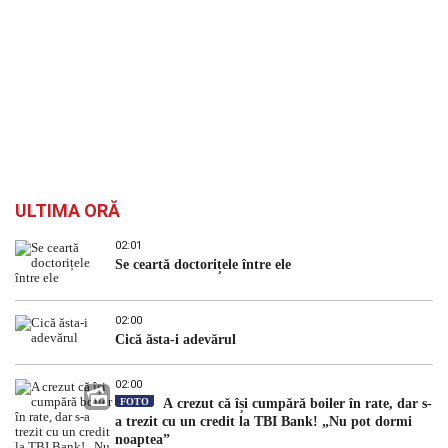
ULTIMA ORĂ
02:01
Se ceartă doctorițele între ele
02:00
Cică ăsta-i adevărul
02:00
FOTO
A crezut că își cumpără boiler în rate, dar s-
a trezit cu un credit la TBI Bank! „Nu pot dormi
noaptea”