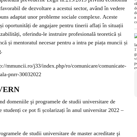
favorabil de dezvoltare a acestui sector, având în vedere
ăspuns adaptat unor probleme sociale complexe. Aceste
 oportunități de angajare pentru tinerii aflați în situații
abilități, oferindu-le instruire profesională teoretică și
ncă și mentoratul necesar pentru a intra pe piața muncii și
g.
p://mmuncii.ro/j33/index.php/ro/comunicare/comunicate-
iala-pnrr-30032022
UVERN
nd domeniile şi programele de studii universitare de
studenți ce pot fi școlarizați în anul universitar 2022 –
ogramele de studii universitare de master acreditate şi