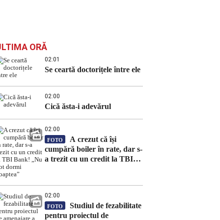
ULTIMA ORĂ
02:01
Se ceartă doctorițele între ele
02:00
Cică ăsta-i adevărul
02:00
A crezut că își
FOTO
cumpără boiler în rate, dar s-
a trezit cu un credit la TBI
Bank! „Nu pot dormi
noaptea”
02:00
Studiul de fezabilitate
FOTO
pentru proiectul de