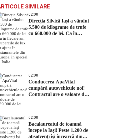
ARTICOLE SIMILARE
02:00
Direcția Silvică Iași a vândut
5.500 de kilograme de trufe
cu 660.000 de lei. Ca în
fiecare an, ciupercile de lux
au ajuns în restaurantele din
Europa, în special în Italia
02:00
Conducerea ApaVital
cumpără autovehicule noi!
Contractul are o valoare de
639.000 de lei
02:00
Bacalaureatul de toamnă
începe la Iași! Peste 1.200 de
absolvenți își încearcă din