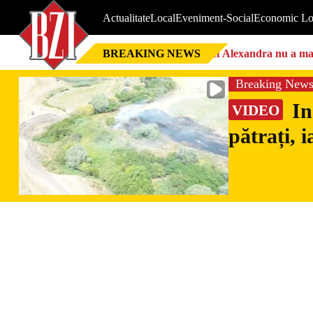
Actualitate
Local
Eveniment-Social
Economic Lo
BREAKING NEWS
Nici Alexandra nu a mai 
Breaking New
In
VIDEO
pătrați, 