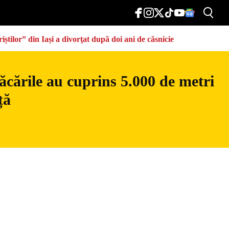
știlor” din Iași a divorţat după doi ani de căsnicie
ăcările au cuprins 5.000 de metri
ță