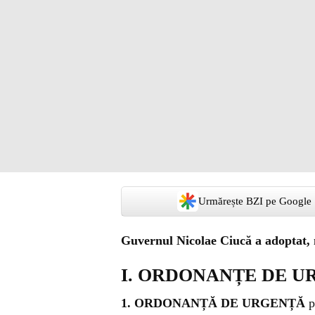
Urmărește BZI pe Google
Guvernul Nicolae Ciucă a adoptat, 
I. ORDONANȚE DE U
1. ORDONANȚĂ DE URGENȚĂ
p