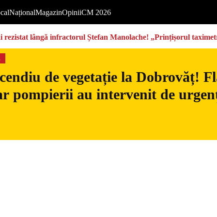
cal
Național
Magazin
Opinii
CM 2026
rezistat lângă infractorul Ștefan Manolache! „Prințișorul taximetri
s
cendiu de vegetație la Dobrovăț! Fl
iar pompierii au intervenit de urgen