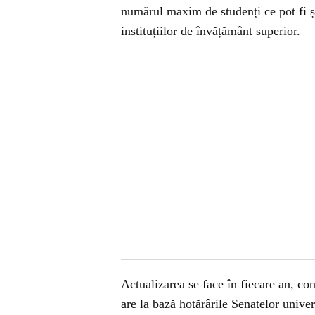
numărul maxim de studenți ce pot fi șc
instituțiilor de învățământ superior.
Actualizarea se face în fiecare an, co
are la bază hotărârile Senatelor univers