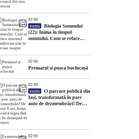
nou norocul
02:00
Biologia Somnului
FOTO
(22): Inima în timpul
somnului. Cum se reface
sistemul cardiovascular în
fiecare noapte
02:00
Premarul și pușca buclucașă
02:00
O parcare publică din
FOTO
Iași, transformată în parc
auto de dezmembrări! De
peste 9 ani, firma încalcă
legea fără să fie deranjată de
nimeni
02:00