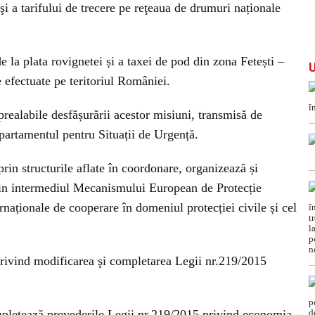
 şi a tarifului de trecere pe reţeaua de drumuri naționale
e la plata rovignetei și a taxei de pod din zona Fetești –
efectuate pe teritoriul României.
prealabile desfășurării acestor misiuni, transmisă de
partamentul pentru Situații de Urgență.
rin structurile aflate în coordonare, organizează și
prin intermediul Mecanismului European de Protecție
rnaționale de cooperare în domeniul protecției civile și cel
rivind modificarea şi completarea Legii nr.219/2015
pletează prevederile Legii nr.219/2015 privind economia