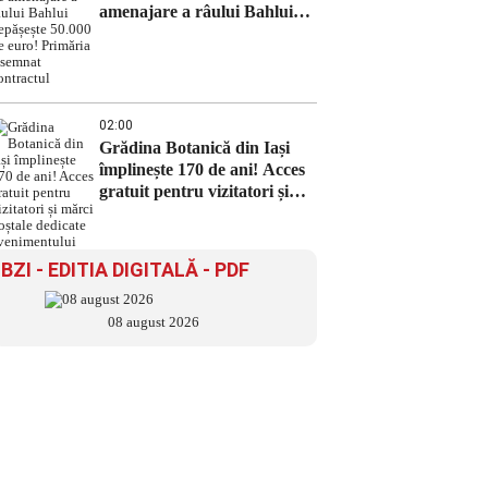
amenajare a râului Bahlui
depășește 50.000 de euro!
Primăria a semnat contractul
02:00
Grădina Botanică din Iași
împlinește 170 de ani! Acces
gratuit pentru vizitatori și
mărci poștale dedicate
evenimentului
BZI - EDITIA DIGITALĂ - PDF
08 august 2026