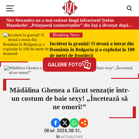
Nici Alexandra nu a mai rezistat lângă infractorul Ștefan
Manolache! „Prințișorul taximetriștilor” din Iași a divorţat după
doi ani de căsnicie
Breaking News
Incident la graniță! O dronă a intrat din
România în Bulgaria şi a explodat la 100
de metri de frontieră
GALERIE FOTO
6
Mădălina Ghenea a făcut senzație într-
un costum de baie sexy! „Încetează să
ne omori!”
08 iul. 2024, 08:31,
în
ACTUALITATE