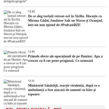
12:43
De ce aleg turiștii retreat-uri în Sicilia. Discuție cu
Mirona Gâdei, fondator Salt on Waves și Oranjad,
intr-un nou episod de #PodcastBZI!
12:40
Primele efecte ale operațiunii de pe Dunăre: Apa a
crescut cu 8 cm peste prognoză. Ce urmează
12:21
Ministerul Sănătății, reacție virulentă, după ce o
ambulanță a fost atacată de oameni cu bâte și
topoare: