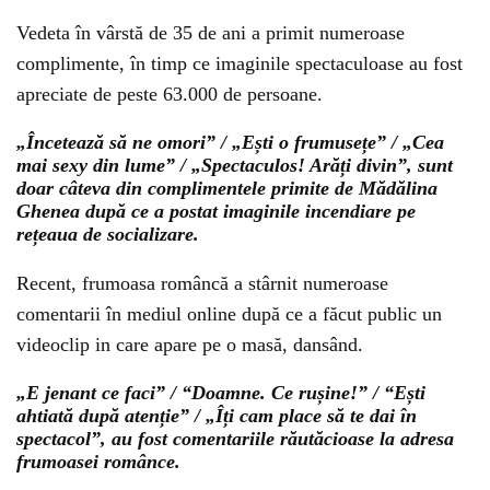
Vedeta în vârstă de 35 de ani a primit numeroase
complimente, în timp ce imaginile spectaculoase au fost
apreciate de peste 63.000 de persoane.
„Încetează să ne omori” / „Ești o frumusețe” / „Cea
mai sexy din lume” / „Spectaculos! Arăți divin”, sunt
doar câteva din complimentele primite de Mădălina
Ghenea după ce a postat imaginile incendiare pe
rețeaua de socializare.
Recent, frumoasa româncă a stârnit numeroase
comentarii în mediul online după ce a făcut public un
videoclip in care apare pe o masă, dansând.
„E jenant ce faci” / “Doamne. Ce rușine!” / “Ești
ahtiată după atenție” / „Îți cam place să te dai în
spectacol”, au fost comentariile răutăcioase la adresa
frumoasei românce.