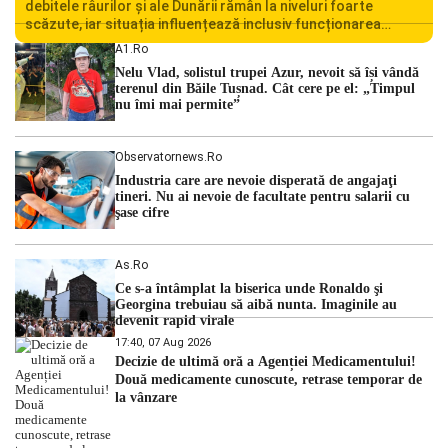
debitele râurilor și ale Dunării rămân la niveluri foarte
scăzute, iar situația influențează inclusiv funcționarea
Centralei Nucleare de la Cernavodă. România se confruntă
A1.ro
cu una dintre cele mai dificile perioade din punct de vedere
Nelu Vlad, solistul trupei Azur, nevoit să își vândă
hidrologic din ultimii ani. Lipsa […]
terenul din Băile Tușnad. Cât cere pe el: „Timpul
nu îmi mai permite”
Observatornews.ro
Industria care are nevoie disperată de angajaţi
tineri. Nu ai nevoie de facultate pentru salarii cu
şase cifre
As.ro
Ce s-a întâmplat la biserica unde Ronaldo şi
Georgina trebuiau să aibă nunta. Imaginile au
devenit rapid virale
17:40, 07 Aug 2026
Decizie de ultimă oră a Agenției Medicamentului!
Două medicamente cunoscute, retrase temporar de
la vânzare