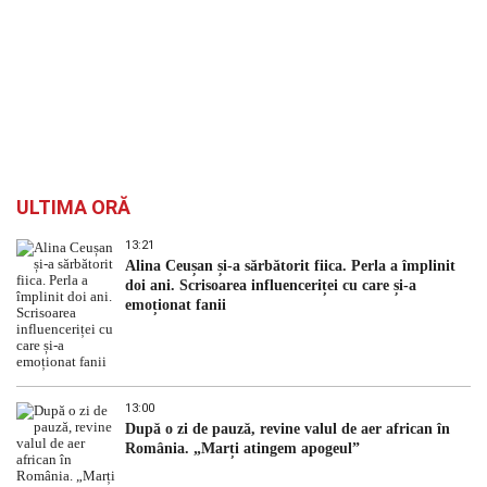
ULTIMA ORĂ
13:21
Alina Ceușan și-a sărbătorit fiica. Perla a împlinit
doi ani. Scrisoarea influenceriței cu care și-a
emoționat fanii
13:00
După o zi de pauză, revine valul de aer african în
România. „Marți atingem apogeul”