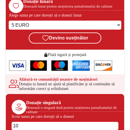
Donație lunară
Donează lunar pentru susținerea jurnalismului de calitate
Alege suma pe care dorești să o donezi lunar
Devino susținător
Plată sigură și protejată
Alătură-te comunității noastre de susținători
Donația ta lunară ne ajută să planificăm și să continuăm să
informăm corect și echidistant
Donație singulară
Donează o singură dată pentru susținerea jurnalismului de
calitate
Scrie suma pe care dorești să o donezi