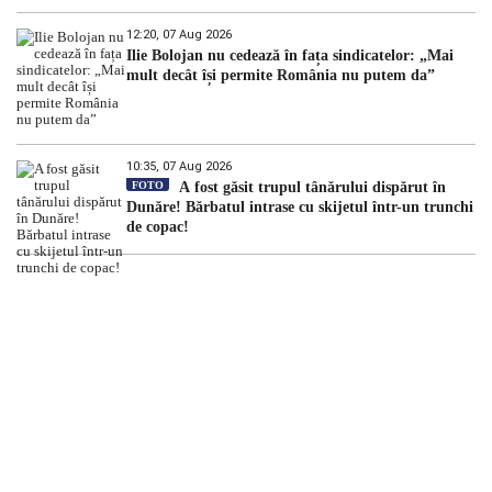
12:20, 07 Aug 2026
Ilie Bolojan nu cedează în fața sindicatelor: „Mai
mult decât își permite România nu putem da”
10:35, 07 Aug 2026
FOTO
A fost găsit trupul tânărului dispărut în
Dunăre! Bărbatul intrase cu skijetul într-un trunchi
de copac!