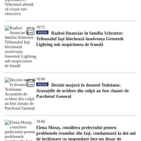
10:17
FOTO
Razboi financiar în familia Schrotter:
Tribunalul Iași blochează insolvența Greentek
Lighting sub suspiciunea de fraudă
10:09
FOTO
Decizie majoră în dosarul Tesloianu:
Acuzațiile de ucidere din culpă au fost clasate de
Parchetul General
10:06
Elena Motaș, consiliera prefectului pentru
problemele rromilor din Iași, condamnată la doi ani
de închisoare cu suspendare într-un dosar de