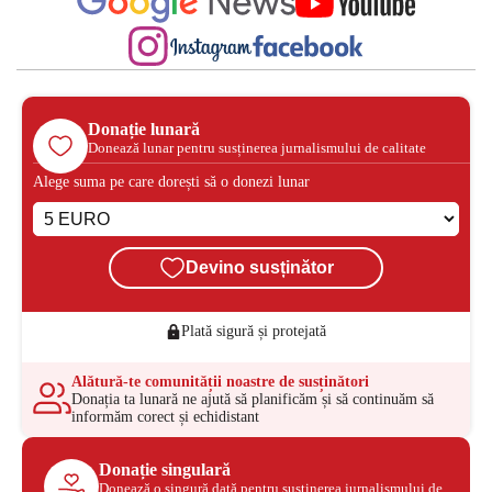
Donație lunară
Donează lunar pentru susținerea jurnalismului de calitate
Alege suma pe care dorești să o donezi lunar
Devino susținător
Plată sigură și protejată
Alătură-te comunității noastre de susținători
Donația ta lunară ne ajută să planificăm și să continuăm să
informăm corect și echidistant
Donație singulară
Donează o singură dată pentru susținerea jurnalismului de