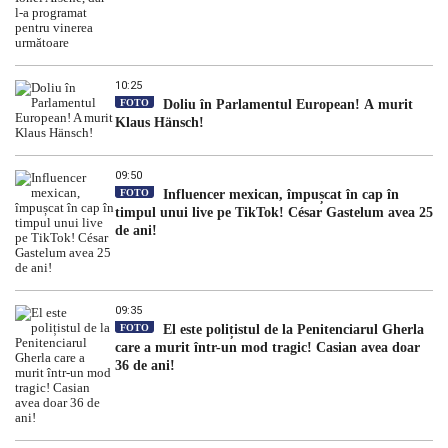
10:25
FOTO
Doliu în Parlamentul European! A murit
Klaus Hänsch!
09:50
FOTO
Influencer mexican, împușcat în cap în
timpul unui live pe TikTok! César Gastelum avea 25
de ani!
09:35
FOTO
El este polițistul de la Penitenciarul Gherla
care a murit într-un mod tragic! Casian avea doar
36 de ani!