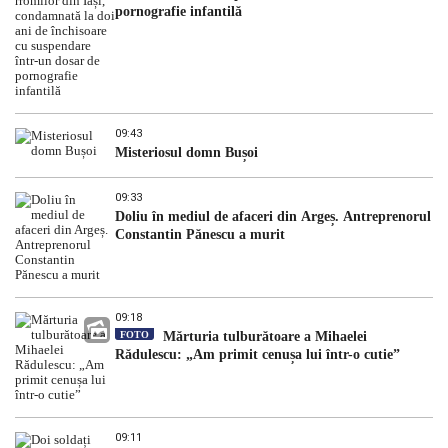
pornografie infantilă
09:43
Misteriosul domn Bușoi
09:33
Doliu în mediul de afaceri din Argeș. Antreprenorul
Constantin Pănescu a murit
09:18
FOTO
Mărturia tulburătoare a Mihaelei
Rădulescu: „Am primit cenușa lui într-o cutie”
09:11