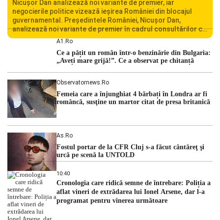
Nicușor Dan analizează noi variante de premier, iar
negocierile politice vizează ieșirea României din blocajul
guvernamental. Președintele României, Nicușor Dan,
analizează noi variante de premier în cadrul consultărilor cu
liderii politici. Ciprian Ciucu vorbește despre scenariul unui
A1.ro
guvern tehnocrat și despre posibilitatea a două cabinete
Ce a pățit un român într-o benzinărie din Bulgaria:
succesive. Nicușor Dan analizează noi variante de premier
„Aveți mare grijă!”. Ce a observat pe chitanță
România traversează […]
Observatornews.ro
Femeia care a înjunghiat 4 bărbați în Londra ar fi
româncă, susţine un martor citat de presa britanică
As.ro
Fostul portar de la CFR Cluj s-a făcut cântăreţ şi
urcă pe scenă la UNTOLD
10:40
Cronologia care ridică semne de întrebare: Poliția a
aflat vineri de extrădarea lui Ionel Arsene, dar l-a
programat pentru vinerea următoare