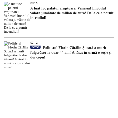
08:16
A luat foc palatul vrăjitoarei Vanessa! Imobilul
valora jumătate de milion de euro! De la ce a pornit
incendiul!
07:12
FOTO
Polițistul Florin Cătălin Șucată a murit
fulgerător la doar 44 ani! A lăsat în urmă o soție și
doi copii!