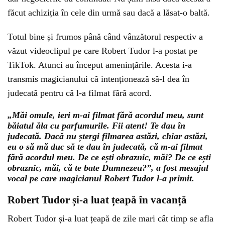
făcut achiziția în cele din urmă sau dacă a lăsat-o baltă.
Totul bine și frumos până când vânzătorul respectiv a
văzut videoclipul pe care Robert Tudor l-a postat pe
TikTok. Atunci au început amenințările. Acesta i-a
transmis magicianului că intenționează să-l dea în
judecată pentru că l-a filmat fără acord.
„Măi omule, ieri m-ai filmat fără acordul meu, sunt
băiatul ăla cu parfumurile. Fii atent! Te dau în
judecată. Dacă nu ștergi filmarea astăzi, chiar astăzi,
eu o să mă duc să te dau în judecată, că m-ai filmat
fără acordul meu. De ce ești obraznic, măi? De ce ești
obraznic, măi, că te bate Dumnezeu?”, a fost mesajul
vocal pe care magicianul Robert Tudor l-a primit.
Robert Tudor și-a luat țeapă în vacanță
Robert Tudor și-a luat țeapă de zile mari cât timp se afla