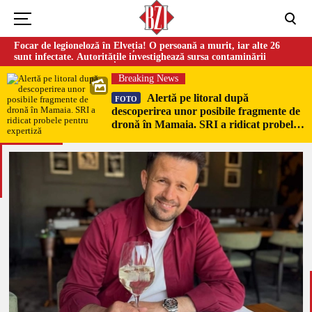
Focar de legioneloză în Elveția! O persoană a murit, iar alte 26
sunt infectate. Autoritățile investighează sursa contaminării
Breaking News
Alertă pe litoral după
FOTO
descoperirea unor posibile fragmente de
dronă în Mamaia. SRI a ridicat probele
pentru expertiză