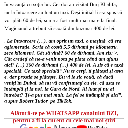
în vacanță cu soția lui. Cei doi au vizitat Burj Khalifa,
iar la întoarcere au luat un taxi. Deși inițial li s-a spus că
vor plăti 60 de lei, suma a fost mult mai mare la final.
Magicianul a trebuit să scoată din buzunar 400 de lei.
„La întoarcere (…), am oprit un taxi, o mașină, că era
aglomerație. Scria că costă 5,5 dirhami pe kilometru,
zece kilometri. Cât să vină? 60 de dirhami. Am zis: >.
Cât credeți că ne-a venit nota pe plata când am ajuns
aici? (…) 360 de dirhami (…) 400 de lei. A zis că e taxă
specială. Ce taxă specială? Nu te cerți, îi plătești și asta
e, dar prostia se plătește. Eu vi le zic vouă, că dacă
veniți în Dubai, să nu vă confruntați cu ele, că asta se
întâmplă și la noi, la Gara de Nord. Ai luat și nu ai
întrebat? Ți-a pus mai mult. La fel se întâmplă și aici”,
a spus Robert Tudor, pe TikTok.
Alătură-te pe
WHATSAPP
canalului BZI,
pentru a fi la curent cu cele mai noi știri