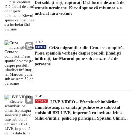
Doi soldați ruși, capturați fără focuri de armă de
trupele ucrainene. Kievul spune că misiunea s-a
încheiat fără victime
09:07
FOTO
Criza migranților din Ceuta se complică.
Presa spaniolă vorbește despre posibili jihadiști
infiltrați, iar Marocul pune sub acuzare 52 de
persoane
08:41
VIDEO
LIVE VIDEO – Efectele schimbărilor
climatice asupra sănătății psihice este subiectul
emisiunii BZI LIVE, împreună cu invitata Irina
Mihu-Pintilie, psiholog principal, Spitalul Clinic
Căi Ferate Iași