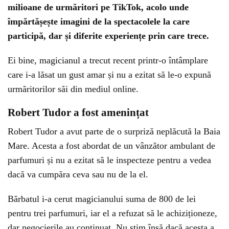
milioane de urmăritori pe TikTok, acolo unde
împărtășește imagini de la spectacolele la care
participă, dar și diferite experiențe prin care trece.
Ei bine, magicianul a trecut recent printr-o întâmplare
care i-a lăsat un gust amar și nu a ezitat să le-o expună
urmăritorilor săi din mediul online.
Robert Tudor a fost amenințat
Robert Tudor a avut parte de o surpriză neplăcută la Baia
Mare. Acesta a fost abordat de un vânzător ambulant de
parfumuri și nu a ezitat să le inspecteze pentru a vedea
dacă va cumpăra ceva sau nu de la el.
Bărbatul i-a cerut magicianului suma de 800 de lei
pentru trei parfumuri, iar el a refuzat să le achiziționeze,
dar negocierile au continuat. Nu știm însă dacă acesta a