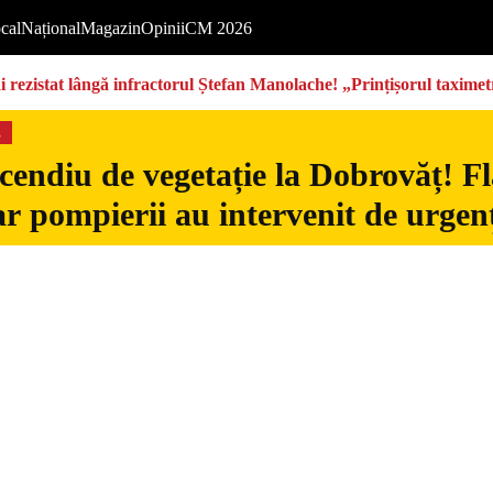
cal
Național
Magazin
Opinii
CM 2026
rezistat lângă infractorul Ștefan Manolache! „Prințișorul taximetri
s
cendiu de vegetație la Dobrovăț! Fl
iar pompierii au intervenit de urgen