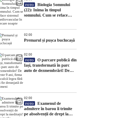
Biologia Somnului
FOTO
(22): Inima în timpul
somnului. Cum se reface
sistemul cardiovascular în
fiecare noapte
02:00
Premarul și pușca buclucașă
02:00
O parcare publică din
FOTO
Iași, transformată în parc
auto de dezmembrări! De
peste 9 ani, firma încalcă
legea fără să fie deranjată de
nimeni
02:00
Examenul de
FOTO
admitere în barou îi trimite
pe absolvenții de drept la