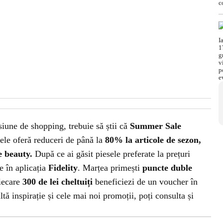
esiune de shopping, trebuie să știi că
Summer Sale
ele oferă reduceri de până la
80% la articole de sezon,
e beauty.
După ce ai găsit piesele preferate la prețuri
e în aplicația
Fidelity
. Marțea primești
puncte duble
fiecare
300 de lei cheltuiți
beneficiezi de un voucher în
tă inspirație și cele mai noi promoții, poți consulta și