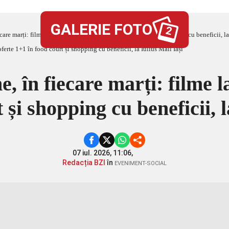
GALERIE FOTO
2
care marți: filme la preț special, oferte 1+1 în food court și shopping cu beneficii, la
, în fiecare marți: filme la
 și shopping cu beneficii, l
07 iul. 2026, 11:06,
Redacția BZI
în
EVENIMENT-SOCIAL