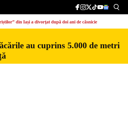
știlor” din Iași a divorţat după doi ani de căsnicie
ăcările au cuprins 5.000 de metri
ță