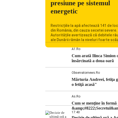
presiune pe sistemul
energetic
Restricțiile la apă afectează 141 de loc
din România, din cauza secetei severe.
Autoritățile avertizează că debitele râu
ale Dunării rămân la niveluri foarte scă
iar situația influențează inclusiv funcț
Centralei Nucleare de la Cernavodă. R
A1.ro
se confruntă cu una dintre cele mai difi
Cum arată Ilinca Simion c
perioade din punct de vedere hidrologi
însărcinată a doua oară
ultimii ani. Lipsa […]
Observatornews.ro
Mărturia Andreei, fetiţa g
o fetiţă acasă"
As.ro
Cum se menţine în formă so
&amp;#8222;Secretul&amp;
17:40
Decizie de ultimă oră a 