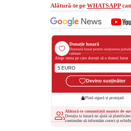
Alătură-te pe
WHATSAPP
can
Donație lunară
Donează lunar pentru susținerea jurnal
calitate
Alege suma pe care dorești să o donezi lunar
Devino susținător
Plată sigură și protejată
Alătură-te comunității noastre de sus
Donația ta lunară ne ajută să planificăm 
continuăm să informăm corect și echidis