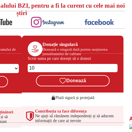
alului BZI, pentru a fi la curent cu cele mai noi
știri
Donație singulară
ismului de
Donează o singură dată pentru susținerea
jurnalismului de calitate
Scrie suma pe care dorești să o donezi
Donează
Plată sigură și protejată
Contribuția ta face diferența
ținători
Ne ajuți să rămânem independenți și să aducem
și să
informații de care ai nevoie
tant