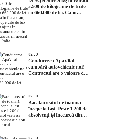
Direcția Silvică Iași a vândut
5.500 de kilograme de trufe
cu 660.000 de lei. Ca în
fiecare an, ciupercile de lux
au ajuns în restaurantele din
Europa, în special în Italia
02:00
Conducerea ApaVital
cumpără autovehicule noi!
Contractul are o valoare de
639.000 de lei
02:00
Bacalaureatul de toamnă
începe la Iași! Peste 1.200 de
absolvenți își încearcă din
nou norocul
02:00