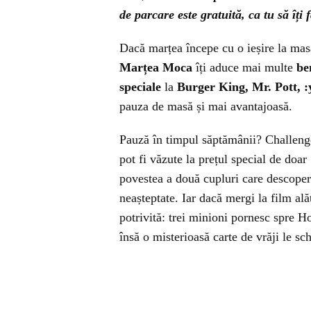
de parcare este gratuită, ca tu să îți
Dacă marțea începe cu o ieșire la mas
Marțea Moca
îți aduce mai multe
be
speciale
la
Burger King, Mr. Pott, :
pauza de masă și mai avantajoasă.
Pauză în timpul săptămânii? Challeng
pot fi văzute la prețul special de doar
povestea a două cupluri care descoperă
neașteptate. Iar dacă mergi la film ală
potrivită: trei minioni pornesc spre H
însă o misterioasă carte de vrăji le s