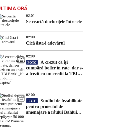
ULTIMA ORĂ
02:01
Se ceartă doctorițele între ele
02:00
Cică ăsta-i adevărul
02:00
A crezut că își
FOTO
cumpără boiler în rate, dar s-
a trezit cu un credit la TBI
Bank! „Nu pot dormi
noaptea”
02:00
Studiul de fezabilitate
FOTO
pentru proiectul de
amenajare a râului Bahlui
depășește 50.000 de euro!
Primăria a semnat contractul