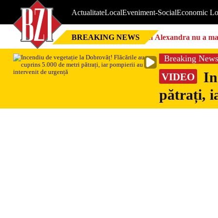
Actualitate
Local
Eveniment-Social
Economic Lo
BREAKING NEWS
Nici Alexandra nu a mai 
Breaking New
In
VIDEO
pătrați, 