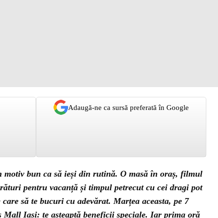
Adaugă-ne ca sursă preferată în Google
n motiv bun ca să ieși din rutină. O masă în oraș, filmul
ărături pentru vacanță și timpul petrecut cu cei dragi pot
e care să te bucuri cu adevărat. Marțea aceasta, pe 7
us Mall Iași: te așteaptă beneficii speciale. Iar prima oră