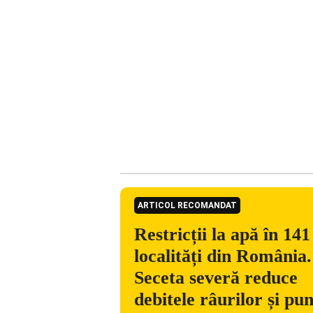
ARTICOL RECOMANDAT
Restricții la apă în 141
localități din România.
Seceta severă reduce
debitele râurilor și pu