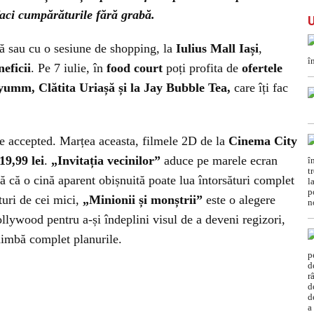
 faci cumpărăturile fără grabă.
ă sau cu o sesiune de shopping, la
Iulius Mall Iași
,
neficii
. Pe 7 iulie, în
food court
poți profita de
ofertele
yumm, Clătita Uriașă și la Jay Bubble Tea,
care îți fac
e accepted. Marțea aceasta, filmele 2D de la
Cinema City
19,99 lei
.
„Invitația vecinilor”
aduce pe marele ecran
 că o cină aparent obișnuită poate lua întorsături complet
turi de cei mici,
„Minionii și monștrii”
este o alegere
ollywood pentru a-și îndeplini visul de a deveni regizori,
chimbă complet planurile.