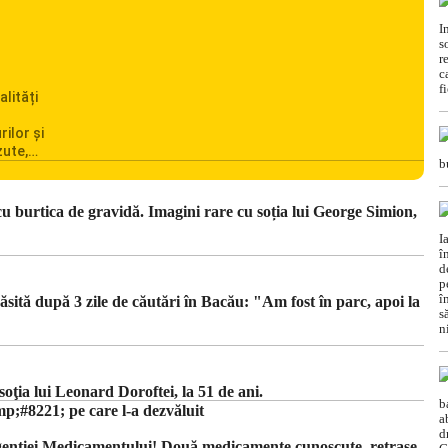
alități
rilor și
zute,
ionarea
omânia
cile
u burtica de gravidă. Imagini rare cu soția lui George Simion,
c din
ăsită după 3 zile de căutări în Bacău: "Am fost în parc, apoi la
ţia lui Leonard Doroftei, la 51 de ani.
#8221; pe care l-a dezvăluit
Agenției Medicamentului! Două medicamente cunoscute, retrase