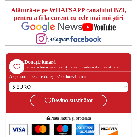
Alătură-te pe
WHATSAPP
canalului BZI,
pentru a fi la curent cu cele mai noi știri
Donație lunară
Donează lunar pentru susținerea jurnalismului de calitate
Alege suma pe care dorești să o donezi lunar
Devino susținător
Plată sigură și protejată