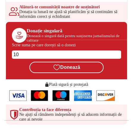
Alătură-te comunității noastre de susținători
Donația ta lunară ne ajută să planificăm și să continuăm să
informăm corect și echidistant
Donație singulară
Donează o singură dată pentru susținerea jurnalismului de
calitate
Scrie suma pe care dorești să o donezi
Donează
Plată sigură și protejată
Contribuția ta face diferența
Ne ajuți să rămânem independenți și să aducem informații de
care ai nevoie