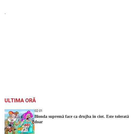
`
ULTIMA ORĂ
02:01
Blonda supremă face ca drujba în ciot. Este tolerată
doar