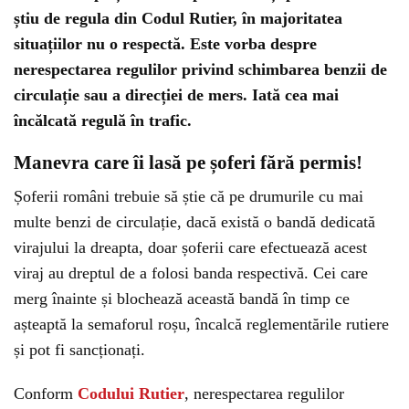
știu de regula din Codul Rutier, în majoritatea
situațiilor nu o respectă. Este vorba despre
nerespectarea regulilor privind schimbarea benzii de
circulație sau a direcției de mers. Iată cea mai
încălcată regulă în trafic.
Manevra care îi lasă pe șoferi fără permis!
Șoferii români trebuie să știe că pe drumurile cu mai
multe benzi de circulație, dacă există o bandă dedicată
virajului la dreapta, doar șoferii care efectuează acest
viraj au dreptul de a folosi banda respectivă. Cei care
merg înainte și blochează această bandă în timp ce
așteaptă la semaforul roșu, încalcă reglementările rutiere
și pot fi sancționați.
Conform
Codului Rutier
, nerespectarea regulilor