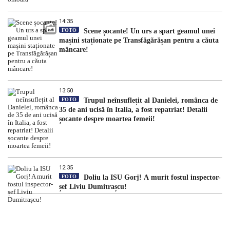
14:35
FOTO
Scene șocante! Un urs a spart geamul unei
mașini staționate pe Transfăgărășan pentru a căuta
mâncare!
13:50
FOTO
Trupul neînsuflețit al Danielei, românca de
35 de ani ucisă în Italia, a fost repatriat! Detalii
șocante despre moartea femeii!
12:35
FOTO
Doliu la ISU Gorj! A murit fostul inspector-
șef Liviu Dumitrașcu!