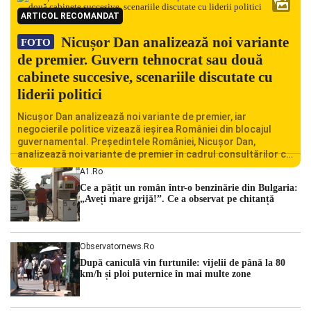
ARTICOL RECOMANDAT
Nicușor Dan analizează noi variante
FOTO
de premier. Guvern tehnocrat sau două
cabinete succesive, scenariile discutate cu
liderii politici
Nicușor Dan analizează noi variante de premier, iar
negocierile politice vizează ieșirea României din blocajul
guvernamental. Președintele României, Nicușor Dan,
analizează noi variante de premier în cadrul consultărilor cu
liderii politici. Ciprian Ciucu vorbește despre scenariul unui
A1.ro
guvern tehnocrat și despre posibilitatea a două cabinete
Ce a pățit un român într-o benzinărie din Bulgaria:
succesive. Nicușor Dan analizează noi variante de premier
„Aveți mare grijă!”. Ce a observat pe chitanță
România traversează […]
Observatornews.ro
După caniculă vin furtunile: vijelii de până la 80
km/h și ploi puternice în mai multe zone