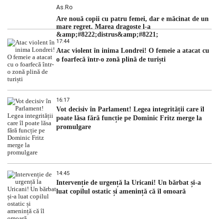
As.ro
Are nouă copii cu patru femei, dar e măcinat de un
mare regret. Marea dragoste l-a
&amp;#8222;distrus&amp;#8221;
17:44
Atac violent în inima Londrei! O femeie a atacat cu
o foarfecă într-o zonă plină de turiști
16:17
Vot decisiv în Parlament! Legea integrității care îl
poate lăsa fără funcție pe Dominic Fritz merge la
promulgare
14:45
Intervenție de urgență la Uricani! Un bărbat și-a
luat copilul ostatic și amenință că îl omoară