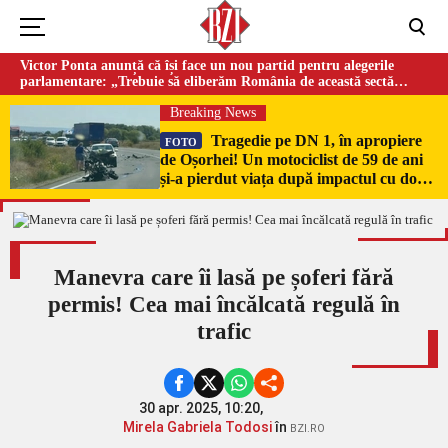
Victor Ponta anunță că își face un nou partid pentru alegerile
parlamentare: „Trebuie să eliberăm România de această sectă
globalistă”
Breaking News
Tragedie pe DN 1, în apropiere
FOTO
de Oșorhei! Un motociclist de 59 de ani
și-a pierdut viața după impactul cu două
mașini!
Manevra care îi lasă pe șoferi fără
permis! Cea mai încălcată regulă în
trafic
30 apr. 2025, 10:20,
Mirela Gabriela Todosi
în
BZI.RO