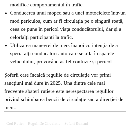
modifice comportamentul în trafic.
Conducerea unui moped sau a unei motociclete într-un
mod periculos, cum ar fi circulația pe o singură roată,
ceea ce pune în pericol viața conducătorului, dar și a
celorlalți participanți la trafic.
Utilizarea manevrei de mers înapoi cu intenția de a
speria alți conducători auto care se află în spatele
vehiculului, provocând astfel confuzie și pericol.
Șoferii care încalcă regulile de circulație vor primi
sancțiuni mai dure în 2025. Una dintre cele mai
frecvente abateri rutiere este nerespectarea regulilor
privind schimbarea benzii de circulație sau a direcției de
mers.
Cod Rutier
Reguli De Circulatie
Soferii Romani