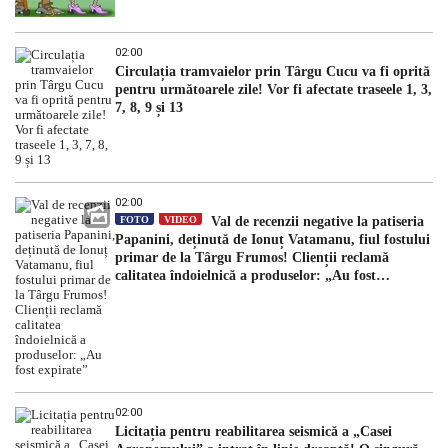
02:00
Circulația tramvaielor prin Târgu Cucu va fi oprită
pentru următoarele zile! Vor fi afectate traseele 1, 3,
7, 8, 9 și 13
02:00
FOTO
VIDEO
Val de recenzii negative la patiseria
Papanini, deținută de Ionuț Vatamanu, fiul fostului
primar de la Târgu Frumos! Clienții reclamă
calitatea îndoielnică a produselor: „Au fost
expirate”
02:00
Licitația pentru reabilitarea seismică a „Casei