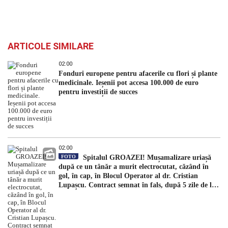
ARTICOLE SIMILARE
02:00
Fonduri europene pentru afacerile cu flori și plante
medicinale. Ieșenii pot accesa 100.000 de euro
pentru investiții de succes
02:00
FOTO
Spitalul GROAZEI! Mușamalizare uriașă
după ce un tânăr a murit electrocutat, căzând în
gol, în cap, în Blocul Operator al dr. Cristian
Lupașcu. Contract semnat în fals, după 5 zile de la
accident, de managerul Daniel Timofte, la Spitalul
„Sfântul Spiridon”