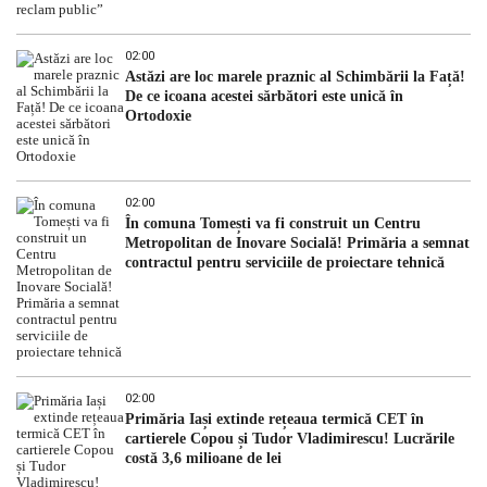
02:00
Astăzi are loc marele praznic al Schimbării la Față!
De ce icoana acestei sărbători este unică în
Ortodoxie
02:00
În comuna Tomești va fi construit un Centru
Metropolitan de Inovare Socială! Primăria a semnat
contractul pentru serviciile de proiectare tehnică
02:00
Primăria Iași extinde rețeaua termică CET în
cartierele Copou și Tudor Vladimirescu! Lucrările
costă 3,6 milioane de lei