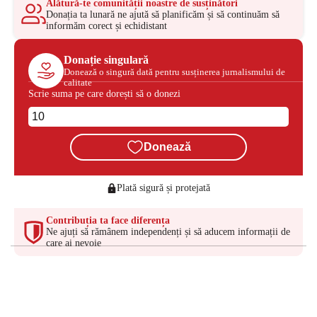
Alătură-te comunității noastre de susținători
Donația ta lunară ne ajută să planificăm și să continuăm să
informăm corect și echidistant
Donație singulară
Donează o singură dată pentru susținerea jurnalismului de
calitate
Scrie suma pe care dorești să o donezi
Donează
Plată sigură și protejată
Contribuția ta face diferența
Ne ajuți să rămânem independenți și să aducem informații de
care ai nevoie