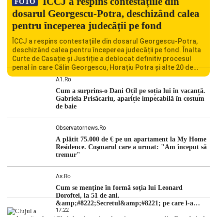
ÎCCJ a respins contestațiile din
FOTO
dosarul Georgescu-Potra, deschizând calea
pentru începerea judecății pe fond
ÎCCJ a respins contestațiile din dosarul Georgescu-Potra,
deschizând calea pentru începerea judecății pe fond. Înalta
Curte de Casație și Justiție a deblocat definitiv procesul
penal în care Călin Georgescu, Horațiu Potra și alte 20 de
persoane sunt acuzați de acțiuni îndreptate împotriva
A1.ro
ordinii constituționale. În ședința din camera preliminară,
Cum a surprins-o Dani Oțil pe soția lui în vacanță.
judecătorii de la instanța supremă au […]
Gabriela Prisăcariu, apariție impecabilă în costum
de baie
Observatornews.ro
A plătit 75.000 de € pe un apartament la My Home
Residence. Coşmarul care a urmat: "Am început să
tremur"
As.ro
Cum se menţine în formă soţia lui Leonard
Doroftei, la 51 de ani.
&amp;#8222;Secretul&amp;#8221; pe care l-a
17:22
dezvăluit