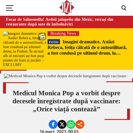
Focar de Salmonella! Ardeii jalapeño din Mexic, retrași din
restaurante după sute de îmbolnăviri
Breaking News
Imagini dramatice. Astăzi
FOTO
Rebeca, fetița călcată de o autoutilitară,
a fost condusă pe ultimul drum, la
Poduri. În sicriul alb al micuței au fost
puși pumni de bani și jucării –
EXCLUSIV
Medicul Monica Pop a vorbit despre
decesele înregistrate după vaccinare:
„Orice viață contează”
16 mart. 2021, 00:01,