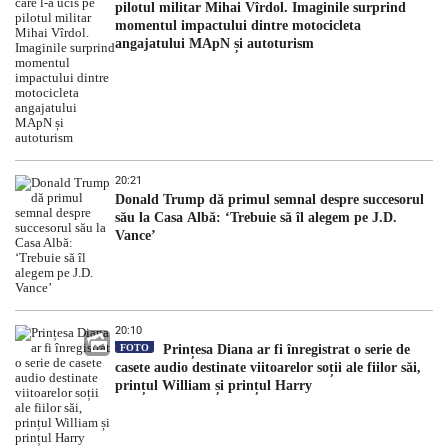
pilotul militar Mihai Vîrdol. Imaginile surprind
momentul impactului dintre motocicleta
angajatului MApN și autoturism
20:21
Donald Trump dă primul semnal despre succesorul
său la Casa Albă: ‘Trebuie să îl alegem pe J.D.
Vance’
20:10
FOTO
Prințesa Diana ar fi înregistrat o serie de
casete audio destinate viitoarelor soții ale fiilor săi,
prințul William și prințul Harry