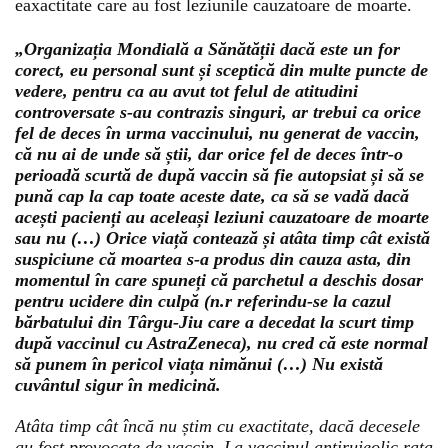
eaxactitate care au fost leziunile cauzatoare de moarte.
„Organizația Mondială a Sănătății dacă este un for
corect, eu personal sunt și sceptică din multe puncte de
vedere, pentru ca au avut tot felul de atitudini
controversate s-au contrazis singuri, ar trebui ca orice
fel de deces în urma vaccinului, nu generat de vaccin,
că nu ai de unde să știi, dar orice fel de deces într-o
perioadă scurtă de după vaccin să fie autopsiat și să se
pună cap la cap toate aceste date, ca să se vadă dacă
acești pacienți au aceleași leziuni cauzatoare de moarte
sau nu (…) Orice viață contează și atâta timp cât există
suspiciune că moartea s-a produs din cauza asta, din
momentul în care spuneți că parchetul a deschis dosar
pentru ucidere din culpă (n.r referindu-se la cazul
bărbatului din Târgu-Jiu care a decedat la scurt timp
după vaccinul cu AstraZeneca), nu cred că este normal
să punem în pericol viața nimănui (…) Nu există
cuvântul sigur în medicină.
Atâta timp cât încă nu știm cu exactitate, dacă decesele
au fost provocate de vaccin. La vaccinul antirujeolic rata