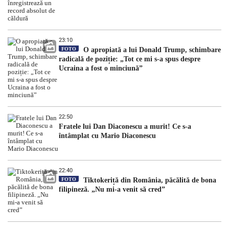
23:10
FOTO
O apropiată a lui Donald Trump, schimbare
radicală de poziție: „Tot ce mi s-a spus despre
Ucraina a fost o minciună”
22:50
Fratele lui Dan Diaconescu a murit! Ce s-a
întâmplat cu Mario Diaconescu
22:40
FOTO
Tiktokeriță din România, păcălită de bona
filipineză. „Nu mi-a venit să cred”