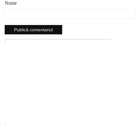
Nume
`
`