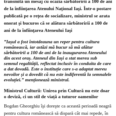
transmită un mesaj cu ocazia sărbătoririi a 100 de ani
de la înfiinţarea Atenului Naţional Iaşi. Într-o postare
publicată pe o reţea de socializare, ministrul se arata
onorat şi bucuros că se alătura sărbătoririi a 100 de
ani de la înfiinţarea Ateneului Iaşi
”Iașul a fost întotdeauna un reper pentru cultura
românească, iar astăzi mă bucur să mă alătur
sărbătoririi a 100 de ani de la inaugurarea Ateneului
din acest oraș. Ateneul din Iași a stat mereu sub
semnul regalității, reflectat inclusiv în conduita de care
a dat dovadă. Este o instituție care s-a adaptat mereu
nevoilor și a dovedit că nu este indiferentă la semnalele
evoluției.” menţionează ministrul.
Ministrul Culturii: Unirea prin Cultură nu este doar
o deviză, ci un stil de viață a tuturor oamenilor
Bogdan Gheorghiu îşi doreşte ca această perioadă neagră
pentru cultura românească să dispară cât mai repede, în