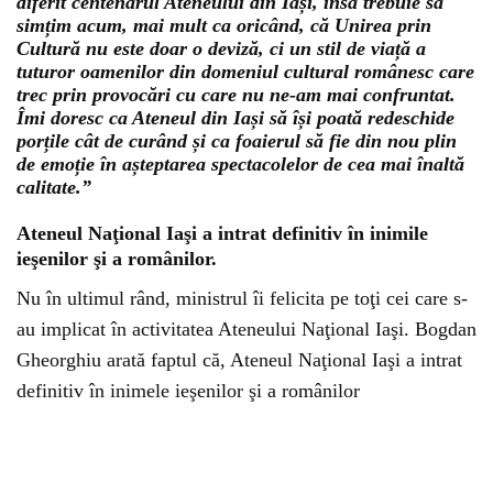
diferit centenarul Ateneului din Iași, însă trebuie să
simțim acum, mai mult ca oricând, că Unirea prin
Cultură nu este doar o deviză, ci un stil de viață a
tuturor oamenilor din domeniul cultural românesc care
trec prin provocări cu care nu ne-am mai confruntat.
Îmi doresc ca Ateneul din Iași să își poată redeschide
porțile cât de curând și ca foaierul să fie din nou plin
de emoție în așteptarea spectacolelor de cea mai înaltă
calitate.”
Ateneul Naţional Iaşi a intrat definitiv în inimile
ieşenilor şi a românilor.
Nu în ultimul rând, ministrul îi felicita pe toţi cei care s-
au implicat în activitatea Ateneului Naţional Iaşi. Bogdan
Gheorghiu arată faptul că, Ateneul Naţional Iaşi a intrat
definitiv în inimele ieşenilor şi a românilor