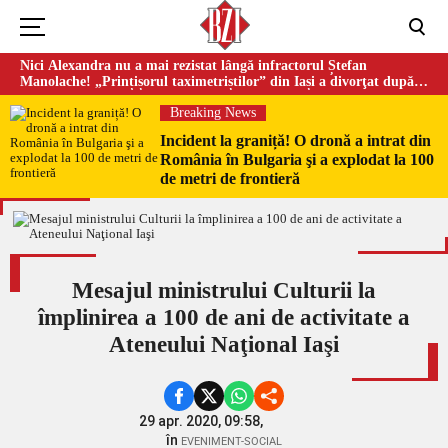
Nici Alexandra nu a mai rezistat lângă infractorul Ștefan
Manolache! „Prințișorul taximetriștilor” din Iași a divorţat după
doi ani de căsnicie
Breaking News
Incident la graniță! O dronă a intrat din
România în Bulgaria şi a explodat la 100
de metri de frontieră
Mesajul ministrului Culturii la
împlinirea a 100 de ani de activitate a
Ateneului Naţional Iaşi
29 apr. 2020, 09:58,
în
EVENIMENT-SOCIAL