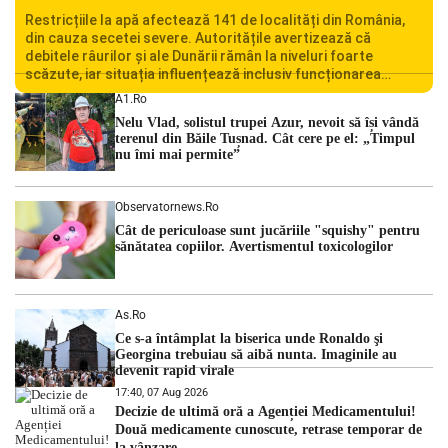
Restricțiile la apă afectează 141 de localități din România,
din cauza secetei severe. Autoritățile avertizează că
debitele râurilor și ale Dunării rămân la niveluri foarte
scăzute, iar situația influențează inclusiv funcționarea
Centralei Nucleare de la Cernavodă. România se confruntă
A1.ro
cu una dintre cele mai dificile perioade din punct de vedere
Nelu Vlad, solistul trupei Azur, nevoit să își vândă
hidrologic din ultimii ani. Lipsa […]
terenul din Băile Tușnad. Cât cere pe el: „Timpul
nu îmi mai permite”
Observatornews.ro
Cât de periculoase sunt jucăriile "squishy" pentru
sănătatea copiilor. Avertismentul toxicologilor
As.ro
Ce s-a întâmplat la biserica unde Ronaldo şi
Georgina trebuiau să aibă nunta. Imaginile au
devenit rapid virale
17:40, 07 Aug 2026
Decizie de ultimă oră a Agenției Medicamentului!
Două medicamente cunoscute, retrase temporar de
la vânzare