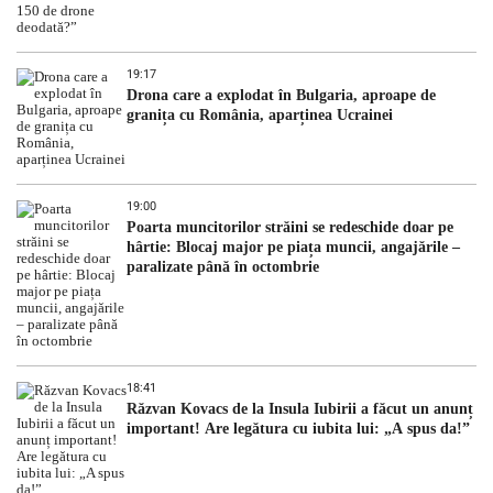
19:17
Drona care a explodat în Bulgaria, aproape de
granița cu România, aparținea Ucrainei
19:00
Poarta muncitorilor străini se redeschide doar pe
hârtie: Blocaj major pe piața muncii, angajările –
paralizate până în octombrie
18:41
Răzvan Kovacs de la Insula Iubirii a făcut un anunț
important! Are legătura cu iubita lui: „A spus da!”