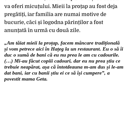
va oferi micuțului. Mieii la proțap au fost deja
pregătiți, iar familia are numai motive de
bucurie, căci și logodna părinților a fost
anunțată în urmă cu două zile.
„Am tăiat mieii la proțap, facem mâncare tradițională
și vom petrece aici în Hațeg la un restaurant. Eu o să îi
duc o sumă de bani că eu nu prea le am cu cadourile.
(…) Mi-au făcut copiii cadouri, dar eu nu prea știu ce
trebuie neapărat, așa că întotdeauna m-am dus și le-am
dat bani, iar cu banii știu ei ce să își cumpere”, a
povestit mama Geta.