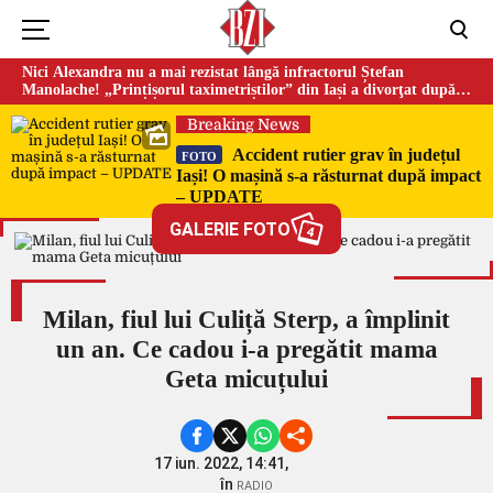
Nici Alexandra nu a mai rezistat lângă infractorul Ștefan
Manolache! „Prințișorul taximetriștilor” din Iași a divorţat după
doi ani de căsnicie
Breaking News
Accident rutier grav în județul
FOTO
Iași! O mașină s-a răsturnat după impact
– UPDATE
GALERIE FOTO
4
Milan, fiul lui Culiță Sterp, a împlinit
un an. Ce cadou i-a pregătit mama
Geta micuțului
17 iun. 2022, 14:41,
în
RADIO