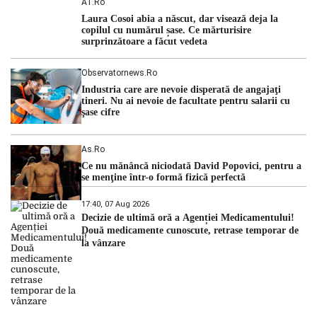
A1.ro
cu una dintre cele mai dificile perioade din punct de vedere
Laura Cosoi abia a născut, dar visează deja la
hidrologic din ultimii ani. Lipsa […]
copilul cu numărul șase. Ce mărturisire
surprinzătoare a făcut vedeta
Observatornews.ro
Industria care are nevoie disperată de angajaţi
tineri. Nu ai nevoie de facultate pentru salarii cu
şase cifre
As.ro
Ce nu mănâncă niciodată David Popovici, pentru a
se menţine într-o formă fizică perfectă
17:40, 07 Aug 2026
Decizie de ultimă oră a Agenției Medicamentului!
Două medicamente cunoscute, retrase temporar de
la vânzare