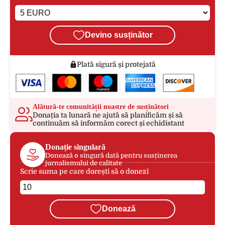
Devino susținător
Plată sigură și protejată
Alătură-te comunității noastre de susținători
Donația ta lunară ne ajută să planificăm și să
continuăm să informăm corect și echidistant
Donație singulară
Donează o singură dată pentru susținerea
jurnalismului de calitate
Scrie suma pe care dorești să o donezi
Donează