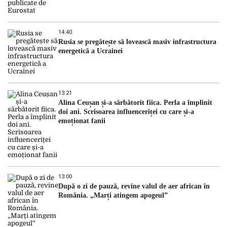
14:40
Rusia se pregătește să lovească masiv infrastructura
energetică a Ucrainei
13:21
Alina Ceușan și-a sărbătorit fiica. Perla a împlinit
doi ani. Scrisoarea influenceriței cu care și-a
emoționat fanii
13:00
După o zi de pauză, revine valul de aer african în
România. „Marți atingem apogeul”