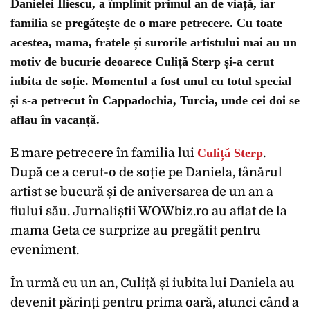
Danielei Iliescu, a împlinit primul an de viață, iar
familia se pregătește de o mare petrecere. Cu toate
acestea, mama, fratele și surorile artistului mai au un
motiv de bucurie deoarece Culiță Sterp și-a cerut
iubita de soție. Momentul a fost unul cu totul special
și s-a petrecut în Cappadochia, Turcia, unde cei doi se
aflau în vacanță.
E mare petrecere în familia lui
Culiță Sterp
.
După ce a cerut-o de soție pe Daniela, tânărul
artist se bucură și de aniversarea de un an a
fiului său. Jurnaliștii WOWbiz.ro au aflat de la
mama Geta ce surprize au pregătit pentru
eveniment.
În urmă cu un an, Culiță și iubita lui Daniela au
devenit părinți pentru prima oară, atunci când a