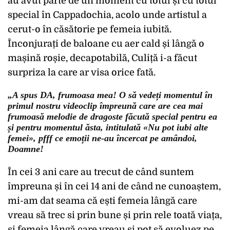
au avut parte de un moment cu totul și cu totul
special în Cappadochia, acolo unde artistul a
cerut-o în căsătorie pe femeia iubită.
Înconjurați de baloane cu aer cald și lângă o
mașină roșie, decapotabilă, Culiță i-a făcut
surpriza la care ar visa orice fată.
„A spus DA, frumoasa mea! O să vedeți momentul în
primul nostru videoclip împreună care are cea mai
frumoasă melodie de dragoste făcută special pentru ea
și pentru momentul ăsta, intitulată «Nu pot iubi alte
femei», pfff ce emoții ne-au încercat pe amândoi,
Doamne!
În cei 3 ani care au trecut de când suntem
împreuna și în cei 14 ani de când ne cunoaștem,
mi-am dat seama că ești femeia lângă care
vreau să trec si prin bune și prin rele toată viața,
și femeia lângă care vreau și pot să evoluez pe