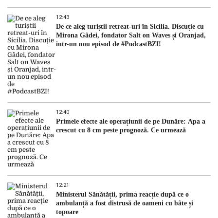
12:43
De ce aleg turiștii retreat-uri în Sicilia. Discuție cu
Mirona Gâdei, fondator Salt on Waves și Oranjad,
intr-un nou episod de #PodcastBZI!
12:40
Primele efecte ale operațiunii de pe Dunăre: Apa a
crescut cu 8 cm peste prognoză. Ce urmează
12:21
Ministerul Sănătății, prima reacție după ce o
ambulanță a fost distrusă de oameni cu bâte și
topoare