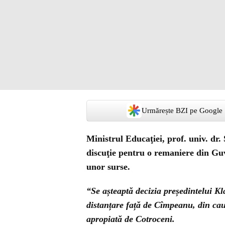
Urmărește BZI pe Google
Ministrul Educaţiei, prof. univ. dr. 
discuţie pentru o remaniere din G
unor surse.
“Se așteaptă decizia președintelui Kl
distanțare față de Cîmpeanu, din cauz
apropiată de Cotroceni.