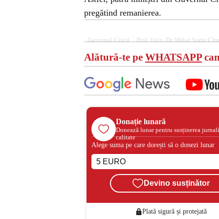
pregătind remanierea.
Guvernul Ciucă
Prof. Univ. Dr. Mihai Sorin Cî
Alătură-te pe
WHATSAPP
can
Donație lunară
Donează lunar pentru susținerea jurnal
calitate
Alege suma pe care dorești să o donezi lunar
Devino susținător
Plată sigură și protejată