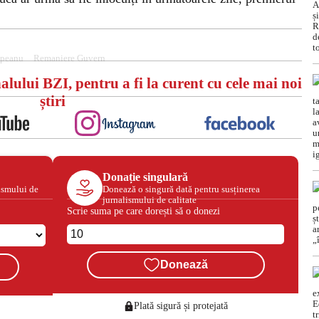
mpeanu
Remaniere Guvern
alului BZI, pentru a fi la curent cu cele mai noi
știri
Donație singulară
ismului de
Donează o singură dată pentru susținerea
jurnalismului de calitate
Scrie suma pe care dorești să o donezi
Donează
Plată sigură și protejată