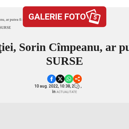
GALERIE FOTO
5
nu, ar putea fi remaniat – SURSE
iei, Sorin Cîmpeanu, ar pu
SURSE
10 aug. 2022, 10:38,
2
,
în
ACTUALITATE