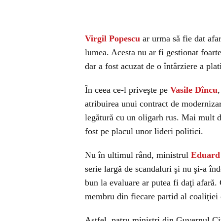
Virgil Popescu
ar urma să fie dat afar
lumea. Acesta nu ar fi gestionat foarte
dar a fost acuzat de o întârziere a pla
În ceea ce-l priveşte pe
Vasile Dîncu
atribuirea unui contract de moderniza
legătură cu un oligarh rus. Mai mult de
fost pe placul unor lideri politici.
Nu în ultimul rând, ministrul
Eduard
serie largă de scandaluri şi nu şi-a înd
bun la evaluare ar putea fi daţi afară
membru din fiecare partid al coaliţiei
Astfel, patru miniștri din Guvernul Ci