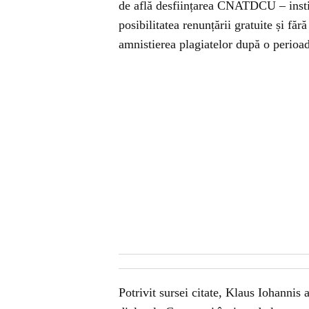
de află desființarea CNATDCU – institu
posibilitatea renunțării gratuite și făr
amnistierea plagiatelor după o perioad
Potrivit sursei citate, Klaus Iohannis 