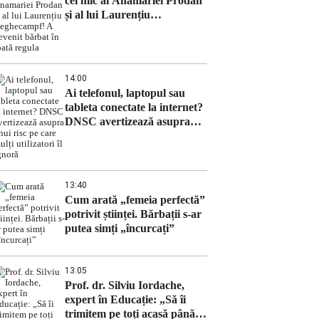
cel mic al Anamariei Prodan
și al lui Laurențiu
Reghecampf! A devenit
bărbat în toată regula
14:00
Ai telefonul, laptopul sau
tableta conectate la internet?
DNSC avertizează asupra
unui risc pe care mulți
utilizatori îl ignoră
13:40
Cum arată „femeia perfectă”
potrivit științei. Bărbații s-ar
putea simți „încurcați”
13:05
Prof. dr. Silviu Iordache,
expert în Educație: „Să îi
trimitem pe toți acasă până