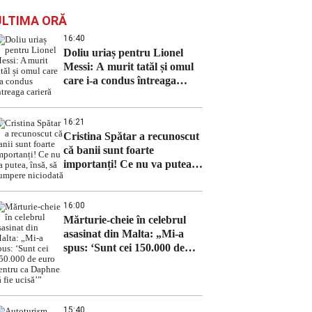
ULTIMA ORĂ
16:40
Doliu uriaș pentru Lionel
Messi: A murit tatăl și omul
care i-a condus întreaga
carieră
16:21
Cristina Spătar a recunoscut
că banii sunt foarte
importanți! Ce nu va putea,
însă, să cumpere niciodată
16:00
Mărturie-cheie în celebrul
asasinat din Malta: „Mi-a
spus: ‘Sunt cei 150.000 de
euro pentru ca Daphne să fie
ucisă’”
15:40