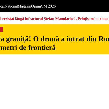
cal
Național
Magazin
Opinii
CM 2026
rezistat lângă infractorul Ștefan Manolache! „Prințișorul taximetri
s
la graniță! O dronă a intrat din Ro
 metri de frontieră