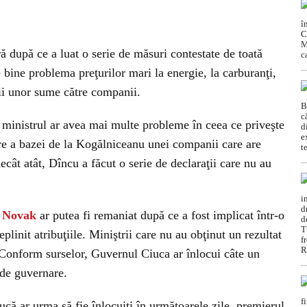
ă după ce a luat o serie de măsuri contestate de toată
 bine problema preţurilor mari la energie, la carburanţi,
tii unor sume către companii.
, ministrul ar avea mai multe probleme în ceea ce priveşte
re a bazei de la Kogălniceanu unei companii care are
cât atât, Dîncu a făcut o serie de declaraţii care nu au
 Novak
ar putea fi remaniat după ce a fost implicat într-o
eplinit atribuţiile. Miniştrii care nu au obţinut un rezultat
. Conform surselor, Guvernul Ciuca ar înlocui câte un
 de guvernare.
ucă ar urma să fie înlocuiți în următoarele zile, premierul