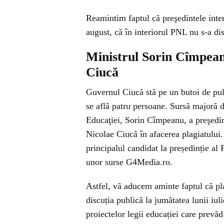
Reamintim faptul că preşedintele inter
august, că în interiorul PNL nu s-a di
Ministrul Sorin Cîmpean
Ciucă
Guvernul Ciucă stă pe un butoi de pulb
se află patru persoane. Sursă majoră d
Educaţiei, Sorin Cîmpeanu, a preşedin
Nicolae Ciucă în afacerea plagiatului.
principalul candidat la președinție al
unor surse G4Media.ro.
Astfel, vă aducem aminte faptul că pla
discuția publică la jumătatea lunii iul
proiectelor legii educației care prevăd