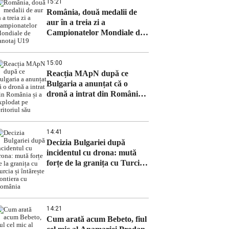
15:21
România, două medalii de
aur în a treia zi a
Campionatelor Mondiale de
canotaj U19
15:00
Reacția MApN după ce
Bulgaria a anunțat că o
dronă a intrat din România
și a explodat pe teritoriul său
14:41
Decizia Bulgariei după
incidentul cu drona: mută
forțe de la granița cu Turcia
și întărește frontiera cu
România
14:21
Cum arată acum Bebeto, fiul