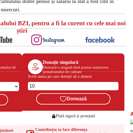
umulului dintre pensie și salariu la stat a fost citit în
 miercuri.
alului BZI, pentru a fi la curent cu cele mai noi
știri
Donație singulară
ismului de
Donează o singură dată pentru susținerea
jurnalismului de calitate
Scrie suma pe care dorești să o donezi
Donează
Plată sigură și protejată
Contribuția ta face diferența
ținători