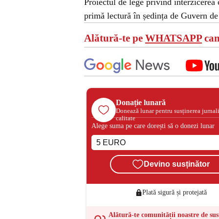
Proiectul de lege privind interzicerea c
primă lectură în ședința de Guvern de
Alătură-te pe
WHATSAPP
can
Donație lunară
Donează lunar pentru susținerea jurnal
calitate
Alege suma pe care dorești să o donezi lunar
Devino susținător
Plată sigură și protejată
Alătură-te comunității noastre de sus