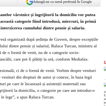
Adaugă-ne ca sursă preferată în Google
oanelor vârstnice și îngrijitorii la domiciliu vor putea
 această categorie fiind introdusă, miercuri, în primă
 interzicerea cumulului dintre pensie și salariu.
presă organizată după ședința de Guvern, despre excepțiile
ului dintre pensie și salariul, Raluca Turcan, ministru al
 de o formă de venit, nu de o categorie socio-
scălii, care pot fi plătiți la oră, conform Mediafax.
esională, ci de o formă de venit. Vorbim despre venituri
venituri din drepturi de autor și conexe, în baza legii
i pe care le încasează și asistenții maternali sau
grijitorii la domiciliu, o categorie pe care am introdus-o
t le lege”, a spus Raluca Turcan.