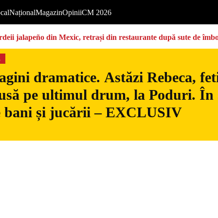
cal
Național
Magazin
Opinii
CM 2026
deii jalapeño din Mexic, retrași din restaurante după sute de îmbo
s
gini dramatice. Astăzi Rebeca, fetiț
usă pe ultimul drum, la Poduri. În s
 bani și jucării – EXCLUSIV