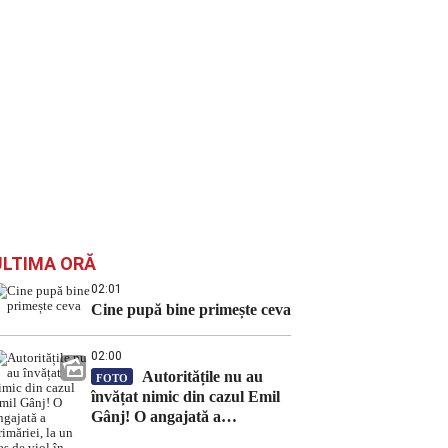
ULTIMA ORĂ
02:01
Cine pupă bine primește ceva
02:00
Autoritățile nu au
FOTO
învățat nimic din cazul Emil
Gânj! O angajată a
primăriei, la un pas de viol în