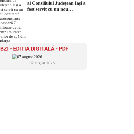
al Consiliului Județean Iași a
fost servit cu un nou
contract! Daroconstruct
încasează 7 milioane de lei
pentru mutarea țevilor de
apă din Bularga
BZI - EDITIA DIGITALĂ - PDF
07 august 2026