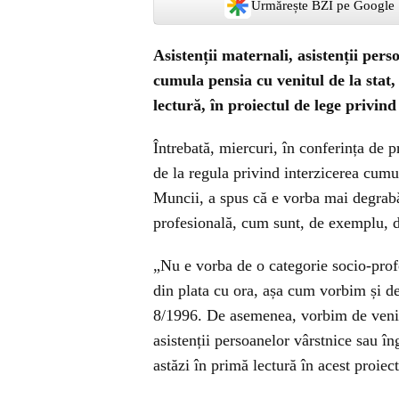
Urmărește BZI pe Google
Asistenții maternali, asistenții pers
cumula pensia cu venitul de la stat,
lectură, în proiectul de lege privind
Întrebată, miercuri, în conferința de 
de la regula privind interzicerea cumul
Muncii, a spus că e vorba mai degrabă
profesională, cum sunt, de exemplu, da
„Nu e vorba de o categorie socio-prof
din plata cu ora, așa cum vorbim și de 
8/1996. De asemenea, vorbim de venitur
asistenții persoanelor vârstnice sau în
astăzi în primă lectură în acest proiec