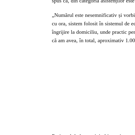
spus că, din categoria asistenților es
„Numărul este nesemnificativ și vorb
cu ora, sistem folosit în sistemul de 
îngrijire la domiciliu, unde practic pe
că am avea, în total, aproximativ 1.0