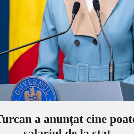
Turcan a anunțat cine poat
salariul de la stat