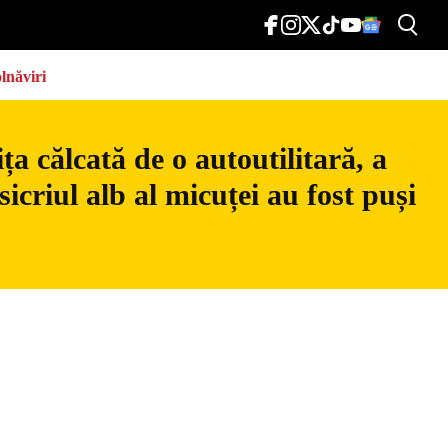
lnăviri
a călcată de o autoutilitară, a
icriul alb al micuței au fost puși