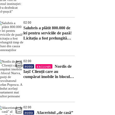
biroul instituției: „S-a
dezbrăcat gol-pușcă”
02:00
Salubris a plătit 800.000 de
lei pentru serviciile de pază!
Licitația a fost prelungită
timp de 8 luni din cauza
contestațiilor
02:00
Nordis de
FOTO
EXCLUSIV
Iași! Clienții care au
cumpărat imobile în blocul
Nueva, țepuiți de
dezvoltatorul Ștefan Popescu.
A vândut același apartament
mai multor persoane
02:00
Afaceristul „de casă”
FOTO