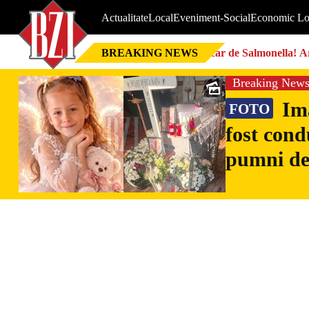
Actualitate
Local
Eveniment-Social
Economic Lo
BREAKING NEWS
Focar de Salmonella! Ar
Breaking New
Ima
FOTO
fost cond
pumni de