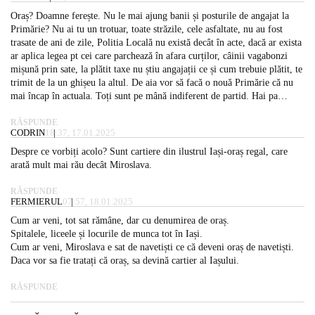
Oraș? Doamne ferește. Nu le mai ajung banii și posturile de angajat la
Primărie? Nu ai tu un trotuar, toate străzile, cele asfaltate, nu au fost
trasate de ani de zile, Politia Locală nu există decât în acte, dacă ar exista
ar aplica legea pt cei care parchează în afara curților, câinii vagabonzi
mișună prin sate, la plătit taxe nu știu angajații ce și cum trebuie plătit, te
trimit de la un ghișeu la altul. De aia vor să facă o nouă Primărie că nu
mai încap în actuala. Toți sunt pe mână indiferent de partid. Hai pa…
RĂSPUNDE
CODRIN
18:37, 17.01.2025
Despre ce vorbiți acolo? Sunt cartiere din ilustrul Iași-oraș regal, care
arată mult mai rău decât Miroslava.
RĂSPUNDE
FERMIERUL
07:57, 18.01.2025
Cum ar veni, tot sat rămâne, dar cu denumirea de oraș.
Spitalele, liceele și locurile de munca tot în Iași.
Cum ar veni, Miroslava e sat de navetiști ce că deveni oraș de navetiști.
Daca vor sa fie tratați că oraș, sa devină cartier al Iașului.
RĂSPUNDE