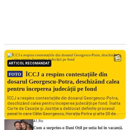
ARTICOL RECOMANDAT
ÎCCJ a respins contestațiile din
FOTO
dosarul Georgescu-Potra, deschizând calea
pentru începerea judecății pe fond
ÎCCJ a respins contestațiile din dosarul Georgescu-Potra,
deschizând calea pentru începerea judecății pe fond. Înalta
Curte de Casație și Justiție a deblocat definitiv procesul
penal în care Călin Georgescu, Horațiu Potra și alte 20 de
persoane sunt acuzați de acțiuni îndreptate împotriva
A1.ro
ordinii constituționale. În ședința din camera preliminară,
Cum a surprins-o Dani Oțil pe soția lui în vacanță.
judecătorii de la instanța supremă au […]