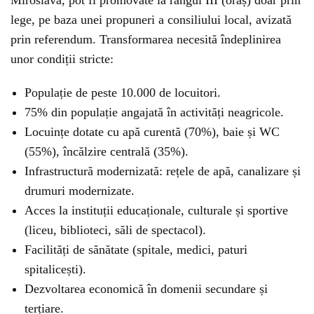
Miroslava, pot fi promovate la rangul III (oraș) doar prin
lege, pe baza unei propuneri a consiliului local, avizată
prin referendum. Transformarea necesită îndeplinirea
unor condiții stricte:
Populație de peste 10.000 de locuitori.
75% din populație angajată în activități neagricole.
Locuințe dotate cu apă curentă (70%), baie și WC
(55%), încălzire centrală (35%).
Infrastructură modernizată: rețele de apă, canalizare și
drumuri modernizate.
Acces la instituții educaționale, culturale și sportive
(liceu, biblioteci, săli de spectacol).
Facilități de sănătate (spitale, medici, paturi
spitalicești).
Dezvoltarea economică în domenii secundare și
terțiare.