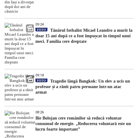
09:24
FOTO
Tânărul fotbalist Micael Leandro a murit la
doar 15 ani după ce a fost împușcat în timpul unui
meci. Familia cere dreptate
09:18
FOTO
Tragedie lângă Bangkok: Un elev a ucis un
profesor și a rănit patru persoane într-un atac
armat
08:26
Ilie Bolojan cere românilor să reducă voluntar
consumul de energie. „Reducerea voluntară este un
lucru foarte important”