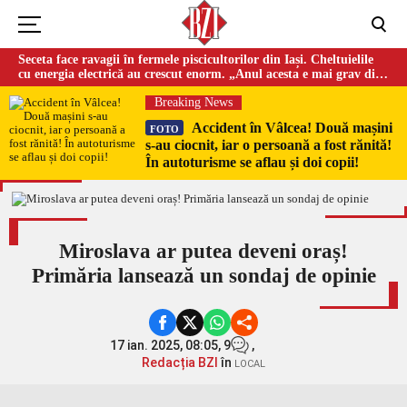
Seceta face ravagii în fermele piscicultorilor din Iași. Cheltuielile
cu energia electrică au crescut enorm. „Anul acesta e mai grav din
cauza temperaturilor foarte mari”
Breaking News
Accident în Vâlcea! Două mașini
FOTO
s-au ciocnit, iar o persoană a fost rănită!
În autoturisme se aflau și doi copii!
Miroslava ar putea deveni oraș!
Primăria lansează un sondaj de opinie
17 ian. 2025, 08:05,
9
,
Redacția BZI
în
LOCAL