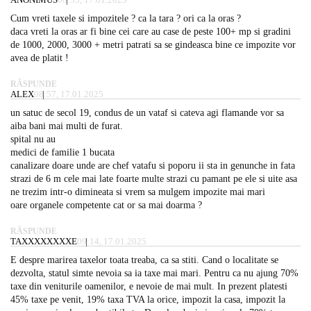
Cum vreti taxele si impozitele ? ca la tara ? ori ca la oras ?
daca vreti la oras ar fi bine cei care au case de peste 100+ mp si gradini
de 1000, 2000, 3000 + metri patrati sa se gindeasca bine ce impozite vor
avea de platit !
RĂSPUNDE
ALEX
08:57, 17.01.2025
un satuc de secol 19, condus de un vataf si cateva agi flamande vor sa
aiba bani mai multi de furat.
spital nu au
medici de familie 1 bucata
canalizare doare unde are chef vatafu si poporu ii sta in genunche in fata
strazi de 6 m cele mai late foarte multe strazi cu pamant pe ele si uite asa
ne trezim intr-o dimineata si vrem sa mulgem impozite mai mari
oare organele competente cat or sa mai doarma ?
RĂSPUNDE
TAXXXXXXXXE
09:14, 17.01.2025
E despre marirea taxelor toata treaba, ca sa stiti. Cand o localitate se
dezvolta, statul simte nevoia sa ia taxe mai mari. Pentru ca nu ajung 70%
taxe din veniturile oamenilor, e nevoie de mai mult. In prezent platesti
45% taxe pe venit, 19% taxa TVA la orice, impozit la casa, impozit la