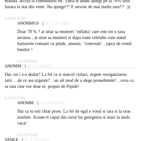
masina, acciza la combustibil etc. Daca le aduni ajungi pe la 70% taxa
lunara la stat din venit. Nu ajunge!!! E nevoie de mai multe taxe!!! :))
RĂSPUNDE
ANONIMUS
12:26, 17.01.2025
Doar 70 % ? ai uitat sa enumeri ‘inflatia’ care este tot o taxa
ascunsa , ai uitat sa enumeri si dupa toate celelalte cum statul
haituieste romanii cu pinde, amenzi, ‘controale’ , japca de restul
banilor !
RĂSPUNDE
ANONIM
09:30, 17.01.2025
Dar cui i s-a skulat? La fel ca si marcel ciolaci, urgent reorganizarea
tarii….de ce asa urgente?…un alt mod de a alege presedintele!…ceva ca
sa iasa cine vor doar ei, propus de Pipide!
RĂSPUNDE
ANONIM
13:53, 17.01.2025
Hai ca tu esti chiar prost. La fel de egal e votul si tara si la oras
marlete. Scoate-ti capul din curul lui georgescu si mars la muls
vaca!
RĂSPUNDE
VASILE
13:31, 17.01.2025