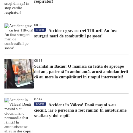
respirator!
08:35
FOTO
Accident grav cu trei TIR-uri! Au fost
scurgeri mari de combustibil pe șosea!
08:13
Scandal în Bacău! O mămică cu fetița de aproape
doi ani, pacientă în ambulanță, acuză ambulanțierii
că au mers la cumpărături în timpul intervenției!
07:47
FOTO
Accident în Vâlcea! Două mașini s-au
ciocnit, iar o persoană a fost rănită! În autoturisme
se aflau și doi copii!