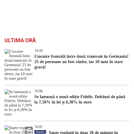
ULTIMA ORĂ
10:25
Ciocnire frontală între două tramvaie în Germania!
25 de persoane au fost rănite, iar 10 sunt în stare
gravă!
10:06
Se lansează o nouă ediție Fidelis. Dobânzi de până
la 7,50% în lei și 6,30% în euro
10:01
FOTO
Șapte explozii în doar 20 de minute în