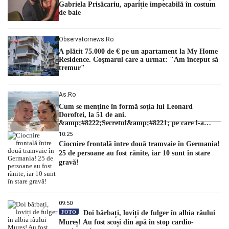
Gabriela Prisăcariu, apariție impecabilă în costum
de baie
Observatornews.ro
A plătit 75.000 de € pe un apartament la My Home
Residence. Coşmarul care a urmat: "Am început să
tremur"
As.ro
Cum se menţine în formă soţia lui Leonard
Doroftei, la 51 de ani.
&amp;#8222;Secretul&amp;#8221; pe care l-a
dezvăluit
10:25
Ciocnire frontală între două tramvaie în Germania!
25 de persoane au fost rănite, iar 10 sunt în stare
gravă!
09:50
FOTO
Doi bărbați, loviți de fulger în albia râului
Mureș! Au fost scoși din apă în stop cardio-