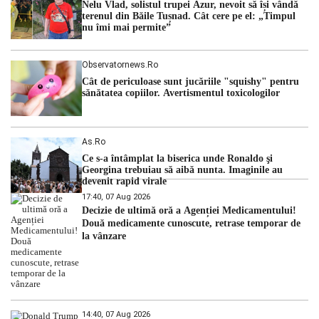
Nelu Vlad, solistul trupei Azur, nevoit să își vândă
Lipsa […]
terenul din Băile Tușnad. Cât cere pe el: „Timpul
nu îmi mai permite”
Observatornews.ro
Cât de periculoase sunt jucăriile "squishy" pentru
sănătatea copiilor. Avertismentul toxicologilor
As.ro
Ce s-a întâmplat la biserica unde Ronaldo şi
Georgina trebuiau să aibă nunta. Imaginile au
devenit rapid virale
17:40, 07 Aug 2026
Decizie de ultimă oră a Agenției Medicamentului!
Două medicamente cunoscute, retrase temporar de
la vânzare
14:40, 07 Aug 2026