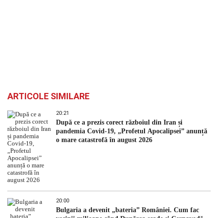
ARTICOLE SIMILARE
20:21
După ce a prezis corect războiul din Iran și
pandemia Covid-19, „Profetul Apocalipsei” anunță
o mare catastrofă în august 2026
20:00
Bulgaria a devenit „bateria” României. Cum fac