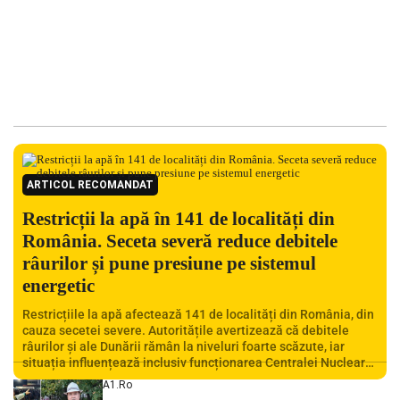
ARTICOL RECOMANDAT
Restricții la apă în 141 de localități din
România. Seceta severă reduce debitele
râurilor și pune presiune pe sistemul
energetic
Restricțiile la apă afectează 141 de localități din România, din
cauza secetei severe. Autoritățile avertizează că debitele
râurilor și ale Dunării rămân la niveluri foarte scăzute, iar
situația influențează inclusiv funcționarea Centralei Nucleare
de la Cernavodă. România se confruntă cu una dintre cele mai
A1.ro
dificile perioade din punct de vedere hidrologic din ultimii ani.