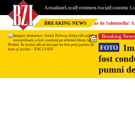
Actualitate
Local
Eveniment-Social
Economic Lo
BREAKING NEWS
Focar de Salmonella! Ar
Breaking New
Ima
FOTO
fost cond
pumni de