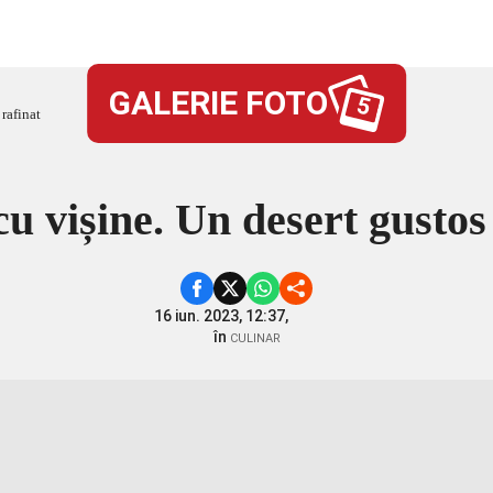
GALERIE FOTO
5
 rafinat
u vișine. Un desert gustos 
16 iun. 2023, 12:37,
în
CULINAR