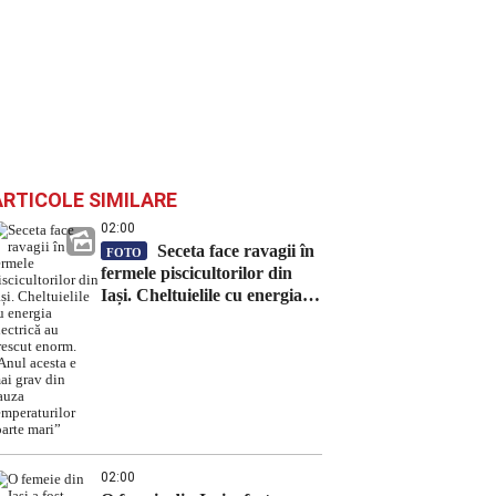
ARTICOLE SIMILARE
02:00
Seceta face ravagii în
FOTO
fermele piscicultorilor din
Iași. Cheltuielile cu energia
electrică au crescut enorm.
„Anul acesta e mai grav din
cauza temperaturilor foarte
mari”
02:00