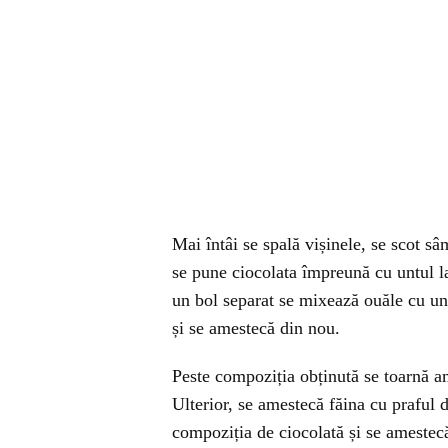
Mai întâi se spală vișinele, se scot sâmb
se pune ciocolata împreună cu untul la
un bol separat se mixează ouăle cu un 
și se amestecă din nou.
Peste compoziția obținută se toarnă am
Ulterior, se amestecă făina cu praful 
compoziția de ciocolată și se amestec