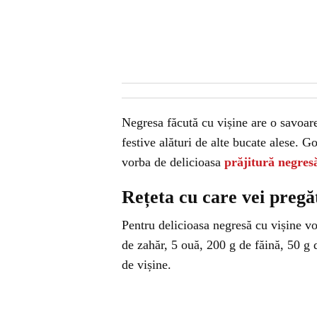
Negresa făcută cu vișine are o savoare
festive alături de alte bucate alese. Go
vorba de delicioasa
prăjitură negres
Rețeta cu care vei pregăt
Pentru delicioasa negresă cu vișine v
de zahăr, 5 ouă, 200 g de făină, 50 g 
de vișine.