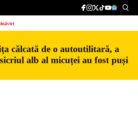
lnăviri
a călcată de o autoutilitară, a
icriul alb al micuței au fost puși