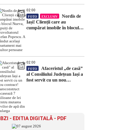
02:00
Nordis de
FOTO
EXCLUSIV
Iași! Clienții care au
cumpărat imobile în blocul
Nueva, țepuiți de
dezvoltatorul Ștefan Popescu.
A vândut același apartament
mai multor persoane
02:00
Afaceristul „de casă”
FOTO
al Consiliului Județean Iași a
fost servit cu un nou
contract! Daroconstruct
încasează 7 milioane de lei
pentru mutarea țevilor de
apă din Bularga
BZI - EDITIA DIGITALĂ - PDF