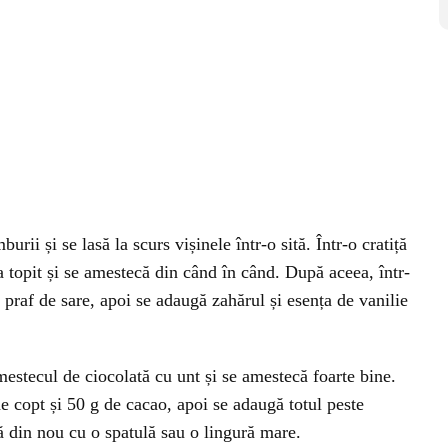
urii și se lasă la scurs vișinele într-o sită. Într-o cratiță
 topit și se amestecă din când în când. După aceea, într-
praf de sare, apoi se adaugă zahărul și esența de vanilie
estecul de ciocolată cu unt și se amestecă foarte bine.
de copt și 50 g de cacao, apoi se adaugă totul peste
ă din nou cu o spatulă sau o lingură mare.