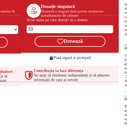
Donație singulară
ismului de
Donează o singură dată pentru susținerea
jurnalismului de calitate
Scrie suma pe care dorești să o donezi
Donează
Plată sigură și protejată
Contribuția ta face diferența
ținători
Ne ajuți să rămânem independenți și să aducem
și să
informații de care ai nevoie
tant