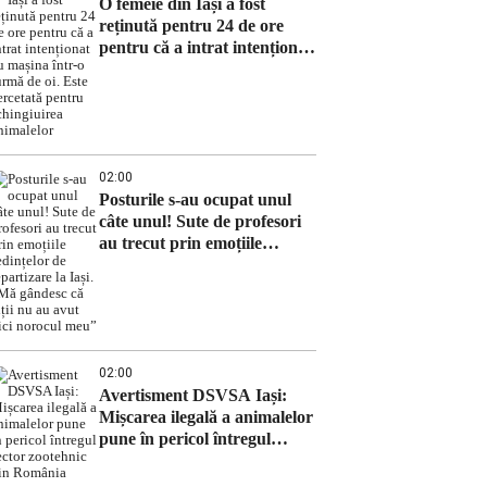
O femeie din Iași a fost
reținută pentru 24 de ore
pentru că a intrat intenționat
cu mașina într-o turmă de oi.
Este cercetată pentru
schingiuirea animalelor
02:00
Posturile s-au ocupat unul
câte unul! Sute de profesori
au trecut prin emoțiile
ședințelor de repartizare la
Iași. „Mă gândesc că alții nu
au avut nici norocul meu”
02:00
Avertisment DSVSA Iași:
Mișcarea ilegală a animalelor
pune în pericol întregul
sector zootehnic din România