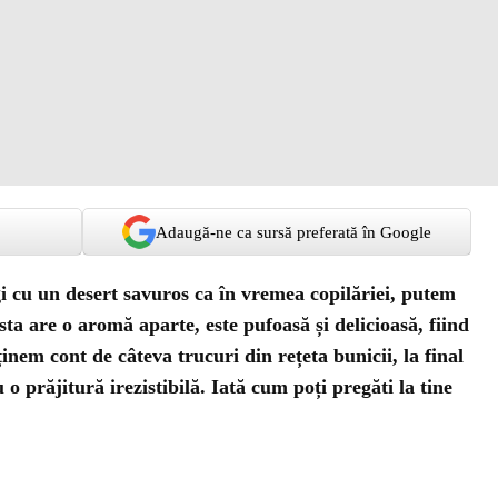
Adaugă-ne ca sursă preferată în Google
i cu un desert savuros ca în vremea copilăriei, putem
sta are o aromă aparte, este pufoasă și delicioasă, fiind
inem cont de câteva trucuri din rețeta bunicii, la final
o prăjitură irezistibilă. Iată cum poți pregăti la tine