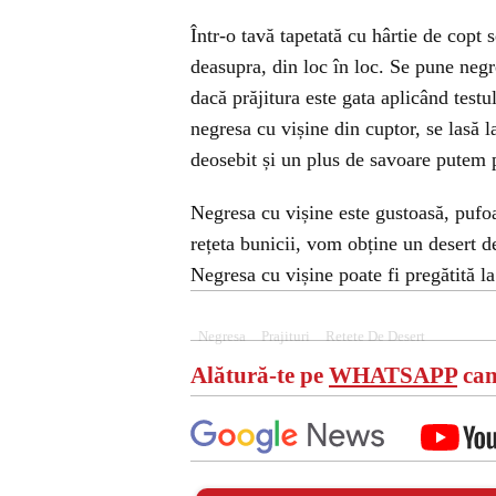
Într-o tavă tapetată cu hârtie de copt
deasupra, din loc în loc. Se pune negr
dacă prăjitura este gata aplicând testu
negresa cu vișine din cuptor, se lasă la
deosebit și un plus de savoare putem p
Negresa cu vișine este gustoasă, pufoa
rețeta bunicii, vom obține un desert de
Negresa cu vișine poate fi pregătită la
Negresa
Prajituri
Retete De Desert
Alătură-te pe
WHATSAPP
can