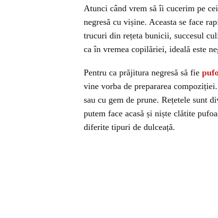
Atunci când vrem să îi cucerim pe cei
negresă cu vișine. Aceasta se face rap
trucuri din rețeta bunicii, succesul cul
ca în vremea copilăriei, ideală este ne
Pentru ca prăjitura negresă să fie
puf
vine vorba de prepararea compoziției. 
sau cu gem de prune. Rețetele sunt div
putem face acasă și niște clătite pufo
diferite tipuri de dulceață.