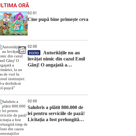
ULTIMA ORĂ
02:01
Cine pupă bine primește ceva
02:00
Autoritățile nu au
FOTO
învățat nimic din cazul Emil
Gânj! O angajată a
primăriei, la un pas de viol în
biroul instituției: „S-a
dezbrăcat gol-pușcă”
02:00
Salubris a plătit 800.000 de
lei pentru serviciile de pază!
Licitația a fost prelungită
timp de 8 luni din cauza
contestațiilor