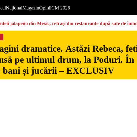
cal
Național
Magazin
Opinii
CM 2026
deii jalapeño din Mexic, retrași din restaurante după sute de îmbo
s
gini dramatice. Astăzi Rebeca, fetiț
usă pe ultimul drum, la Poduri. În s
 bani și jucării – EXCLUSIV