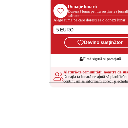
Donație lunară
Donează lunar pentru susținerea jurnal
calitate
Alege suma pe care dorești să o donezi lunar
Devino susținător
Plată sigură și protejată
Alătură-te comunității noastre de sus
Donația ta lunară ne ajută să planificăm 
continuăm să informăm corect și echidis