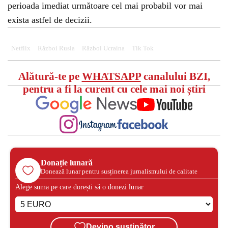
perioada imediat următoare cel mai probabil vor mai
exista astfel de decizii.
Netflix
Război Rusia
Război Ucraina
Tik Tok
Alătură-te pe
WHATSAPP
canalului BZI,
pentru a fi la curent cu cele mai noi știri
Donație lunară
Donează lunar pentru susținerea jurnalismului de calitate
Alege suma pe care dorești să o donezi lunar
Devino susținător