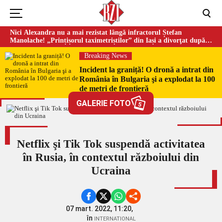
Nici Alexandra nu a mai rezistat lângă infractorul Ștefan
Manolache! „Prințișorul taximetriștilor” din Iași a divorţat după
doi ani de căsnicie
Breaking News
Incident la graniță! O dronă a intrat din
România în Bulgaria şi a explodat la 100
de metri de frontieră
GALERIE FOTO
5
Netflix şi Tik Tok suspendă activitatea
în Rusia, în contextul războiului din
Ucraina
07 mart. 2022, 11:20,
în
INTERNATIONAL