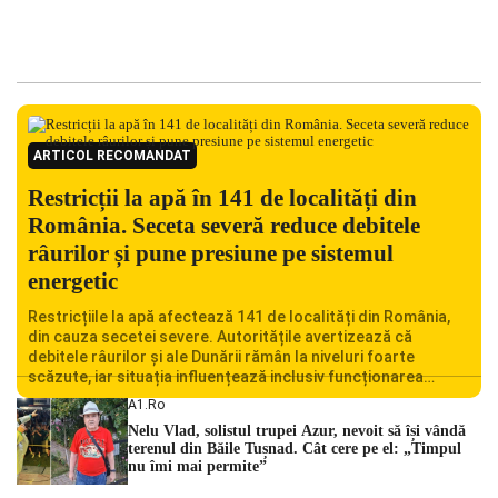
ARTICOL RECOMANDAT
Restricții la apă în 141 de localități din
România. Seceta severă reduce debitele
râurilor și pune presiune pe sistemul
energetic
Restricțiile la apă afectează 141 de localități din România,
din cauza secetei severe. Autoritățile avertizează că
debitele râurilor și ale Dunării rămân la niveluri foarte
scăzute, iar situația influențează inclusiv funcționarea
Centralei Nucleare de la Cernavodă. România se confruntă
A1.ro
cu una dintre cele mai dificile perioade din punct de vedere
Nelu Vlad, solistul trupei Azur, nevoit să își vândă
hidrologic din ultimii ani. Lipsa […]
terenul din Băile Tușnad. Cât cere pe el: „Timpul
nu îmi mai permite”