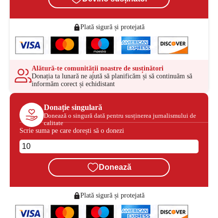
Plată sigură și protejată
Alătură-te comunității noastre de susținători
Donația ta lunară ne ajută să planificăm și să continuăm să
informăm corect și echidistant
Donație singulară
Donează o singură dată pentru susținerea jurnalismului de
calitate
Scrie suma pe care dorești să o donezi
Donează
Plată sigură și protejată