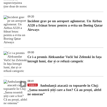
09:20
Incident grav pe un aeroport aglomerat. Un Airbus
A320 a frânat brusc pentru a evita un Boeing Qatar
Airways
09:00
Ce i-a promis Aleksandar Vučić lui Zelenski în fața
întregii lumi, dar și ce refuză categoric
08:41
VIDEO
Ambulanță atacată cu topoarele în Cluj:
„Șansa noastră știți care a fost? Că au proști, altfel
ne omorau”