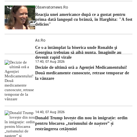
Observatornews.ro
Reacţia unei americance după ce a gustat pentru
prima dată langoşul cu brânză, în Harghita: "A fost
delicios"
As.ro
Ce s-a întâmplat la biserica unde Ronaldo şi
Georgina trebuiau să aibă nunta. Imaginile au
devenit rapid virale
17:40, 07 Aug 2026
Decizie de ultimă oră a Agenției Medicamentului!
Două medicamente cunoscute, retrase temporar de
la vânzare
14:40, 07 Aug 2026
Donald Trump lovește din nou în imigrație: ordin
pentru blocarea „turismului de naștere” și
restrângerea cetățeniei