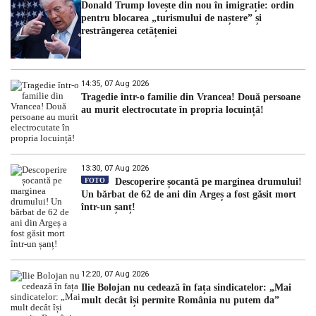
Donald Trump lovește din nou în imigrație: ordin
pentru blocarea „turismului de naștere” și
restrângerea cetățeniei
14:35, 07 Aug 2026
Tragedie într-o familie din Vrancea! Două persoane
au murit electrocutate în propria locuință!
13:30, 07 Aug 2026
FOTO
Descoperire șocantă pe marginea drumului!
Un bărbat de 62 de ani din Argeș a fost găsit mort
într-un șanț!
12:20, 07 Aug 2026
Ilie Bolojan nu cedează în fața sindicatelor: „Mai
mult decât își permite România nu putem da”