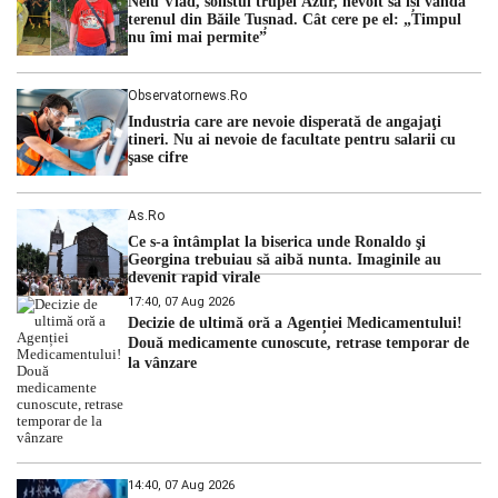
Nelu Vlad, solistul trupei Azur, nevoit să își vândă
hidrologic din ultimii ani. Lipsa […]
terenul din Băile Tușnad. Cât cere pe el: „Timpul
nu îmi mai permite”
Observatornews.ro
Industria care are nevoie disperată de angajaţi
tineri. Nu ai nevoie de facultate pentru salarii cu
şase cifre
As.ro
Ce s-a întâmplat la biserica unde Ronaldo şi
Georgina trebuiau să aibă nunta. Imaginile au
devenit rapid virale
17:40, 07 Aug 2026
Decizie de ultimă oră a Agenției Medicamentului!
Două medicamente cunoscute, retrase temporar de
la vânzare
14:40, 07 Aug 2026