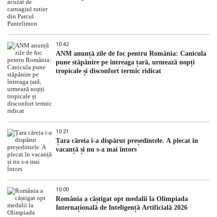
10:42
ANM anunță zile de foc pentru România: Canicula
pune stăpânire pe întreaga țară, urmează nopți
tropicale și disconfort termic ridicat
10:21
Țara căreia i-a dispărut președintele. A plecat în
vacanță și nu s-a mai întors
10:00
România a câștigat opt medalii la Olimpiada
Internațională de Inteligență Artificială 2026