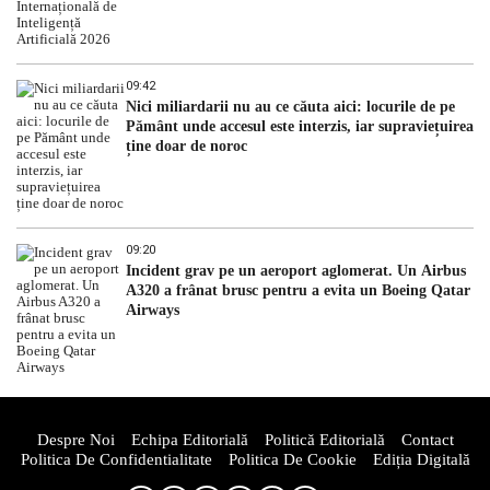
09:42
Nici miliardarii nu au ce căuta aici: locurile de pe
Pământ unde accesul este interzis, iar supraviețuirea
ține doar de noroc
09:20
Incident grav pe un aeroport aglomerat. Un Airbus
A320 a frânat brusc pentru a evita un Boeing Qatar
Airways
Despre Noi
Echipa Editorială
Politică Editorială
Contact
Politica De Confidentialitate
Politica De Cookie
Ediția Digitală