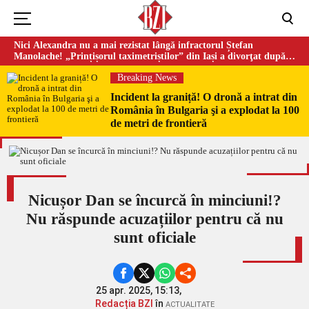
Nici Alexandra nu a mai rezistat lângă infractorul Ștefan
Manolache! „Prințișorul taximetriștilor” din Iași a divorţat după
doi ani de căsnicie
Breaking News
Incident la graniță! O dronă a intrat din
România în Bulgaria şi a explodat la 100
de metri de frontieră
Nicușor Dan se încurcă în minciuni!?
Nu răspunde acuzațiilor pentru că nu
sunt oficiale
25 apr. 2025, 15:13,
Redacția BZI
în
ACTUALITATE