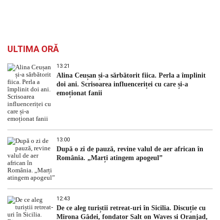
ULTIMA ORĂ
13:21
Alina Ceușan și-a sărbătorit fiica. Perla a împlinit
doi ani. Scrisoarea influenceriței cu care și-a
emoționat fanii
13:00
După o zi de pauză, revine valul de aer african în
România. „Marți atingem apogeul”
12:43
De ce aleg turiștii retreat-uri în Sicilia. Discuție cu
Mirona Gâdei, fondator Salt on Waves și Oranjad,