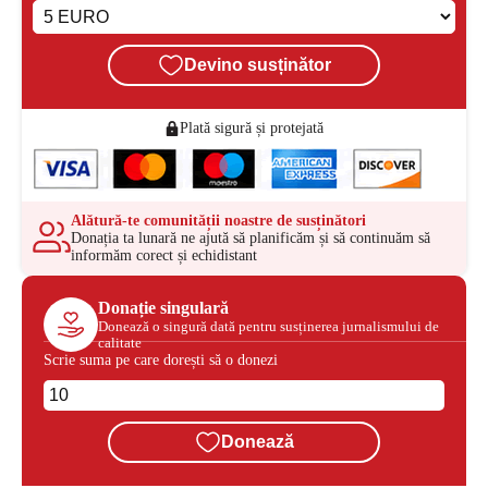
Devino susținător
Plată sigură și protejată
Alătură-te comunității noastre de susținători
Donația ta lunară ne ajută să planificăm și să continuăm să
informăm corect și echidistant
Donație singulară
Donează o singură dată pentru susținerea jurnalismului de
calitate
Scrie suma pe care dorești să o donezi
Donează