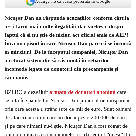
Adaugă-ne ca sursă preferată în Google
Nicușor Dan nu răspunde acuzațiilor conform căruia
ar fi făcut mai multe ilegalități dar vorbește despre
faptul că el nu știe de niciun act oficial emis de AEP!
Încă un episod în care Nicușor Dan pare că se încurcă
în minciuni. De la începutul campaniei, Nicușor Dan
a refuzat sistematic să răspundă întrebărilor
incomode legate de donatorii din precampanie și
campanie.
BZI.RO a dezvăluit
armata de donatori anonimi
care
se află în spatele lui Nicușor Dan și modul netransparent
prin care acesta a strâns sute de mii de euro. Sunt oameni
de afaceri anonimi care au donat peste 200.000 de euro
și pe care nimeni nu-i știe. Nicușor Dan a fost somat de
opinia publică să spună numele lor, dar edilul ”onest” din