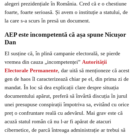
alegeri prezidențiale în România. Cred că e o chestiune
foarte, foarte serioasă. Și avem o instituție a statului, de
la care s-a scurs în presă un document.
AEP este incompetentă că așa spune Nicușor
Dan
El susține că, în plină campanie electorală, se pierde
vremea din cauza „incompetenței”
Autorității
Electorale Permanente
, dar uită să menționeze că acest
gen de haos îl caracterizează chiar pe el, din prima zi de
mandat. În loc să dea explicații clare despre situația
documentului apărut, preferă să învârtă discuția în jurul
unei presupuse conspirații împotriva sa, evitând cu orice
preț o confruntare reală cu adevărul. Mai grav este că
acuză statul român că nu l-ar fi apărat de atacuri
cibernetice, de parcă întreaga administrație ar trebui să