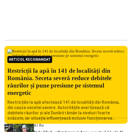
ARTICOL RECOMANDAT
Restricții la apă în 141 de localități din
România. Seceta severă reduce debitele
râurilor și pune presiune pe sistemul
energetic
Restricțiile la apă afectează 141 de localități din România,
din cauza secetei severe. Autoritățile avertizează că
debitele râurilor și ale Dunării rămân la niveluri foarte
scăzute, iar situația influențează inclusiv funcționarea
Centralei Nucleare de la Cernavodă. România se confruntă
A1.ro
cu una dintre cele mai dificile perioade din punct de vedere