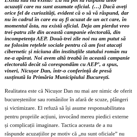
Există sau nu există? Eu nu pot să răspund unor
acuzații care nu sunt asumate oficial. (…) Dacă aveți
orice fel de curiozități, evident că o să vă răspund, dar
nu în cadrul în care eu aș fi acuzat de un act care, în
momentul ăsta, nu există oficial. Deja am pierdut vreo
trei-patru zile din această campanie electorală, din
incompetența AEP. Două-trei zile noi nu am putut să
ne folosim rețelele sociale pentru că am fost atacați
cibernetic și niciuna din instituțiile statului român nu
ne-a apărat. Noi avem altă treabă în această campanie
electorală decât să corespondăm cu AEP’, a spus,
vineri, Nicușor Dan, într-o conferință de presă
susținută la Primăria Municipiului București.
Realitatea este că Nicușor Dan nu mai are nimic de oferit
bucureștenilor sau românilor în afară de scuze, plângeri
și victimizare. El refuză să își asume responsabilitatea
pentru propriile acțiuni, invocând mereu piedici externe
și complicații imaginare. Tactica aceasta de a nu
răspunde acuzațiilor pe motiv că „nu sunt oficiale” nu